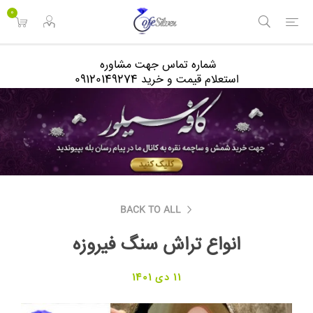
<
0
شماره تماس جهت مشاوره
استعلام قیمت و خرید 09120149274
BACK TO ALL
انواع تراش سنگ فیروزه
11 دی 1401