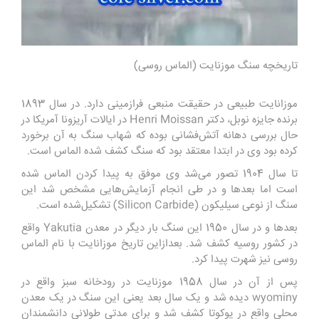
تاریخچه
سنگ موزنایت
(الماس روسی)
موزانایت طبیعی در حقیقت منبعی فرازمینی دارد. در سال 1893
برنده جایزه نوبل، دکتر Henri Moissan در ایالات آریزونا آمریکا در
حال بررسی دهانه آتش‌فشانی بوده که شهاب‌ سنگ به آن برخورد
کرده بود وی در ابتدا معتقد بود که سنگ کشف‌ شده الماس است.
تا سال 1904 تصور می‌شد وی موفق به پیدا کردن الماس شده
است اما بعدها و در طی انجام آزمایش‌هایی مشخص شد این
سنگ از نوعی سیلیکون (Silicon Carbide) تشکیل‌شده است.
بعدها و در سال 1950 این سنگ بار دیگر در معدن Yakutia واقع
در کشور روسیه کشف شد. بعدازاین تاریخ موزانایت با نام الماس
روسی نیز شهرت پیدا کرد.
پس‌ از آن در سال 1958 موزنایت در رودخانه سبز واقع در
wyominy دیده شد و یک سال بعد یعنی این سنگ در یک معدن
محلی واقع در یوکوتا کشف شد و برای مدتی طولانی دانشمندان