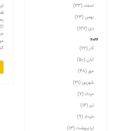
اسفند (33)
ای
قص
بهمن (23)
به
اگ
دی (127)
خو
2022
مو
کن
آذر (22)
آبان (50)
مهر (48)
شهریور (31)
مرداد (7)
تیر (14)
خرداد (9)
اردیبهشت (13)