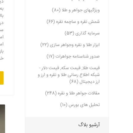
دی
به
ویژگیهای جواهر و طلا (80)
با
شمش نقره و ساچمه نقره (66)
در
سرمایه گذاری (53)
اس
اس
ابزار طلا و نقره وجواهر سازی (22)
با
صدور شناسنامه جواهرات (17)
خالص ۹۹۹ را
قیمت طلا, قیمت سکه, قیمت دلار -
شبکه اطلاع رسانی طلا و نقره و ارز و
ارز دیجیتال (68)
مقالات جواهر طلا و نقره (248)
تحلیل های بورس (10)
آرشیو بلاگ