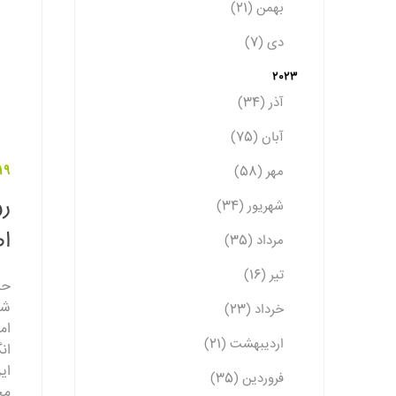
بهمن (21)
دی (7)
2023
آذر (34)
آبان (75)
مهر (58)
19 فروردین 402
ر
شهریور (34)
ا
مرداد (35)
تیر (16)
حد
شب
خرداد (23)
ام
اردیبهشت (21)
ان
ای
فروردین (35)
مح