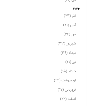
2024
آذر (23)
آبان (21)
مهر (26)
شهریور (33)
مرداد (39)
تیر (21)
خرداد (15)
اردیبهشت (22)
فروردین (17)
اسفند (22)