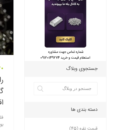
شماره تماس جهت مشاوره
استعلام قیمت و خرید 09120149274
جستجوی وبلاگ
20 مرداد 
را
گذ
اق
دسته بندی ها
فل
بو
قیمت نقره (45)