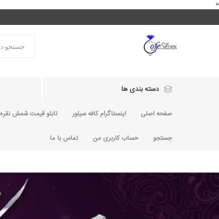
<
دسته بندی ها
صفحه اصلی
اینستاگرام کافه سیلور
تابلو قیمت شمش نقره و
جستجو
حساب کاربری من
تماس با ما