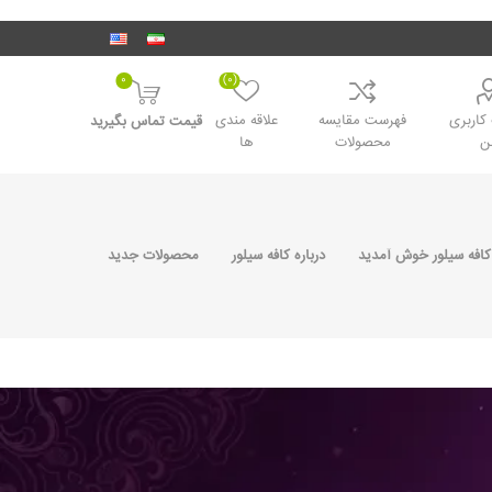
0
(0)
اربری
فهرست مقایسه
علاقه مندی
قیمت تماس بگیرید
ن
محصولات
ها
کافه سیلور خوش آمدید
درباره کافه سیلور
محصولات جدید