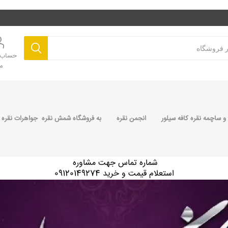
حساب ک
م
 ساچمه نقره کافه سیلور
انجمن نقره
به فروشگاه شمش نقره جواهرات نقره 
شماره تماس جهت مشاوره
استعلام قیمت و خرید 09120149274