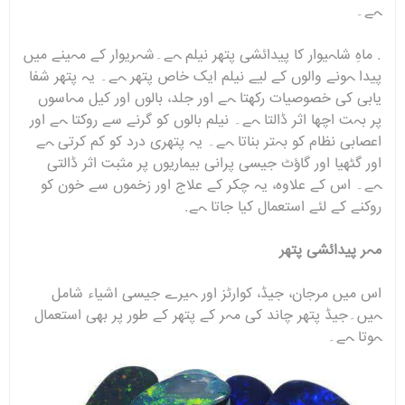
ہے۔
. ماہِ شاہیوار کا پیدائشی پتھر نیلم ہے۔شہریوار کے مہینے میں
پیدا ہونے والوں کے لیے نیلم ایک خاص پتھر ہے۔ یہ پتھر شفا
یابی کی خصوصیات رکھتا ہے اور جلد، بالوں اور کیل مہاسوں
پر بہت اچھا اثر ڈالتا ہے۔ نیلم بالوں کو گرنے سے روکتا ہے اور
اعصابی نظام کو بہتر بناتا ہے۔ یہ پتھری درد کو کم کرتی ہے
اور گٹھیا اور گاؤٹ جیسی پرانی بیماریوں پر مثبت اثر ڈالتی
ہے۔ اس کے علاوہ، یہ چکر کے علاج اور زخموں سے خون کو
روکنے کے لئے استعمال کیا جاتا ہے.
مہر پیدائشی پتھر
اس میں مرجان، جیڈ، کوارٹز اور ہیرے جیسی اشیاء شامل
ہیں۔جیڈ پتھر چاند کی مہر کے پتھر کے طور پر بھی استعمال
ہوتا ہے۔