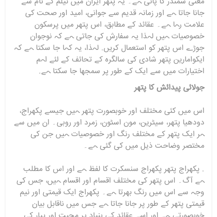
معنی سمندر کا پانی ہے۔ یہ پتھر ایران میں نیلم کے نام سے
جانا جاتا ہے اور زمانہ قدیم سے جوانی، امید اور صحت کی
علامت رہا ہے۔ عقائد کے مطابق، اس پتھر میں پرسکون
خصوصیات ہیں لہذا یہ سفارش کی جاتی ہے کہ نوجوان
جوڑے اس پتھر کو استعمال کریں. لہذا، یہ کہا جا سکتا ہے کہ
ایکوامارین پتھر شادی کی سالگرہ کے تحائف کے لئے اہم
اختیارات میں سے ایک کے طور پر سمجھا جا سکتا ہے.
جولائی پیدائش کا پتھر
اس میں کئی مختلف اور خوبصورت پتھر ہیں جیسے پکھراج،
دودھیا پتھر، سیٹرین، مون اسٹون، زمرد اور روبی۔ ان میں سے
ہر ایک پتھر کے مختلف رنگ اور خصوصیات ہیں جن کی
مختصر وضاحت ذیل میں کی گئی ہے۔
. پکھراج پتھر پکھراج سنسکرت کا لفظ ہے اور اس کا مطلب
ہے آگ۔ اس پتھر کی مختلف اقسام اور اقسام ہیں، جس کی
وجہ سے اس میں رنگ بھرتا ہے۔ پکھراج ایک قیمتی اور نیم
قیمتی پتھر کے طور پر جانا جاتا ہے جس میں ناقابل بیان
خوبصورتی ہے اور اسے عقائد کی بنیاد پر محبت اور پیار کی