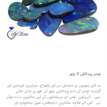
نومبر پیدائش کا پتھر
یہ کئی پتھروں پر مشتمل ہے اور پکھراج، سیٹرین، ٹورملین اور
گارنیٹ نومبر کے اہم پیدائشی پتھر کے طور پر جانے جاتے
ہیں۔ ڈپریشن، غصے اور پریشانیوں کے لیے سائٹرین بہت موثر
ہے۔ اس کے علاوہ، سائٹرین ذیابیطس، سیل میٹابولزم اور