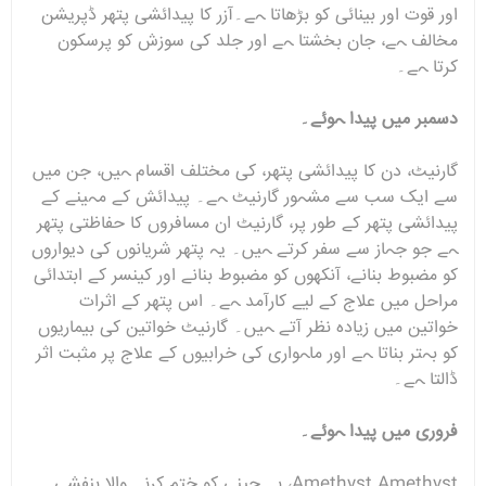
اور قوت اور بینائی کو بڑھاتا ہے۔آزر کا پیدائشی پتھر ڈپریشن
مخالف ہے، جان بخشتا ہے اور جلد کی سوزش کو پرسکون
کرتا ہے۔
دسمبر میں پیدا ہوئے۔
گارنیٹ، دن کا پیدائشی پتھر، کی مختلف اقسام ہیں، جن میں
سے ایک سب سے مشہور گارنیٹ ہے۔ پیدائش کے مہینے کے
پیدائشی پتھر کے طور پر، گارنیٹ ان مسافروں کا حفاظتی پتھر
ہے جو جہاز سے سفر کرتے ہیں۔ یہ پتھر شریانوں کی دیواروں
کو مضبوط بنانے، آنکھوں کو مضبوط بنانے اور کینسر کے ابتدائی
مراحل میں علاج کے لیے کارآمد ہے۔ اس پتھر کے اثرات
خواتین میں زیادہ نظر آتے ہیں۔ گارنیٹ خواتین کی بیماریوں
کو بہتر بناتا ہے اور ماہواری کی خرابیوں کے علاج پر مثبت اثر
ڈالتا ہے۔
فروری میں پیدا ہوئے۔
Amethyst Amethyst، بے چینی کو ختم کرنے والا بنفشی