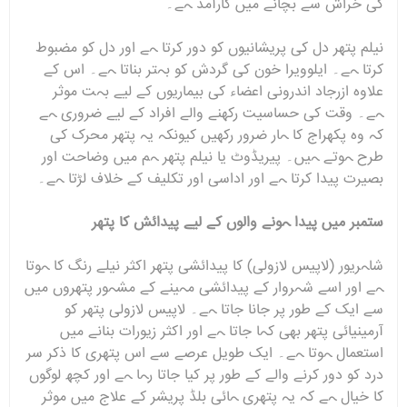
کی خراش سے بچانے میں کارآمد ہے۔
نیلم پتھر دل کی پریشانیوں کو دور کرتا ہے اور دل کو مضبوط
کرتا ہے۔ ایلوویرا خون کی گردش کو بہتر بناتا ہے۔ اس کے
علاوہ ازرجاد اندرونی اعضاء کی بیماریوں کے لیے بہت موثر
ہے۔ وقت کی حساسیت رکھنے والے افراد کے لیے ضروری ہے
کہ وہ پکھراج کا ہار ضرور رکھیں کیونکہ یہ پتھر محرک کی
طرح ہوتے ہیں۔ پیریڈوٹ یا نیلم پتھر ہم میں وضاحت اور
بصیرت پیدا کرتا ہے اور اداسی اور تکلیف کے خلاف لڑتا ہے۔
ستمبر میں پیدا ہونے والوں کے لیے پیدائش کا پتھر
شاہریور (لاپیس لازولی) کا پیدائشی پتھر اکثر نیلے رنگ کا ہوتا
ہے اور اسے شہروار کے پیدائشی مہینے کے مشہور پتھروں میں
سے ایک کے طور پر جانا جاتا ہے۔ لاپیس لازولی پتھر کو
آرمینیائی پتھر بھی کہا جاتا ہے اور اکثر زیورات بنانے میں
استعمال ہوتا ہے۔ ایک طویل عرصے سے اس پتھری کا ذکر سر
درد کو دور کرنے والے کے طور پر کیا جاتا رہا ہے اور کچھ لوگوں
کا خیال ہے کہ یہ پتھری ہائی بلڈ پریشر کے علاج میں موثر