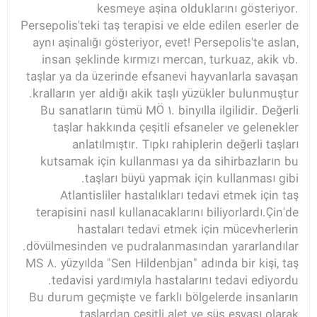
kesmeye aşina olduklarını gösteriyor.
Persepolis'teki taş terapisi ve elde edilen eserler de
aynı aşinalığı gösteriyor, evet! Persepolis'te aslan,
insan şeklinde kırmızı mercan, turkuaz, akik vb.
taşlar ya da üzerinde efsanevi hayvanlarla savaşan
kralların yer aldığı akik taşlı yüzükler bulunmuştur.
Bu sanatların tümü MÖ 1. binyılla ilgilidir. Değerli
taşlar hakkında çeşitli efsaneler ve gelenekler
anlatılmıştır. Tıpkı rahiplerin değerli taşları
kutsamak için kullanması ya da sihirbazların bu
taşları büyü yapmak için kullanması gibi.
Atlantisliler hastalıkları tedavi etmek için taş
terapisini nasıl kullanacaklarını biliyorlardı.Çin'de
hastaları tedavi etmek için mücevherlerin
dövülmesinden ve pudralanmasından yararlandılar.
MS 8. yüzyılda "Sen Hildenbjan" adında bir kişi, taş
tedavisi yardımıyla hastalarını tedavi ediyordu.
Bu durum geçmişte ve farklı bölgelerde insanların
taşlardan çeşitli alet ve süs eşyası olarak