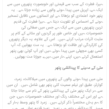
ہیرا، فطرت کے سب سے قیمتی اور خوبصورت پتھروں میں سے
ایک ہے، اپریل میں پیدا ہونے والوں سے زیادہ جڑتا ہے۔ یہ
پتھر خود اعتمادی کو بڑھاتا ہے اور انسانوں میں ناقابل تسخیر
ہونے کے احساس کو تقویت دیتا ہے۔ہیرا فطرت کی قدیم
ترین پتھریوں میں سے ایک ہے جس میں صفائی کی
خصوصیات ہیں اور خاص طور پر گردوں اور مثانے کے کام پر
مثبت اثرات مرتب کرتے ہیں۔ اس کے علاوہ، یہ دیگر پتھروں
کی کارکردگی اور طاقت کو بڑھاتا ہے۔ یہ مت بھولیں کہ آپ
کسی بھی مچھلی میں پیدا ہوئے ہیں اور آپ کوئی بھی پتھر
استعمال کرتے ہیں، اپنے ہار میں ہیرے جوڑنا مت بھولیں۔
مئی کے مہینے کا پیدائشی پتھر
مئی میں پیدا ہونے والوں کے پتھروں میں میلاکائٹ، زمرد،
کوارٹز، عقیق اور نیلم سمیت کئی پتھر بھی شامل ہیں۔ ان میں
سے ہر ایک پتھر مئی کے پیدائشی پتھر کے نام سے جانا جاتا
ہے اور اس کے مختلف رنگ اور مختلف خصوصیات ہیں، جن
کا ہم یہاں مختصراً ذکر کرتے ہیں۔ زمرد کا پتھر وسط بہار کے
مہینے کا پیدائشی پتھر ہے، زمرد۔ زمرد قدیم زمانے سے ہی