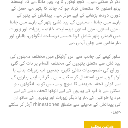
ذکر کر سکتے ہیں۔ کچھ لوگوں کا یہ بھی ماننا ہے کہ ایسفنڈ
برتھ اسٹون کا استعمال کرنا، جو کہ چاند کا پتھر ہے، حمل کے
دوران دودھ بڑھانے کے لیے موثر ہے۔ پیدائش کے پتھر کے
بارے میں جاننا - مہینوں کے پیدائشی پتھر کے بارے میں جاننا
- مون اسٹون، مون اسٹون بریسلیٹ، خلاصہ زیورات اور زیورات
میں قیمتی پتھر شامل کرنا جیسے بریسلٹ، انگوٹھی، بالیاں اور
ہار ماضی سے چلی آرہی ہے۔
سلور کیفے کی جانب سے اس آرٹیکل میں مختلف مہینوں کی
پیدائش سے متعلق پتھروں کی مختلف اقسام پر بات کی گئی
اور ان کی خصوصیات بتائی گئیں، جنہیں آپ زیورات بنانے یا
آرڈر کرنے میں استعمال کر سکتے ہیں۔اگر آپ اپنے پیاروں کے
لیے کوئی تحفہ خریدنے کا سوچ رہے ہیں تو یہ انگوٹھی ہو
سکتی ہے یا آپ کے پیاروں کے لیے انوکھا تحفہ دینے کے لیے
مرد یا خواتین کے ہار یا دیگر زیورات اور پتھروں کے ساتھ ان
کی پیدائش کے مہینے سے متعلق rhinestones آرڈر کر سکتے
ہیں۔
خواندن مطلب