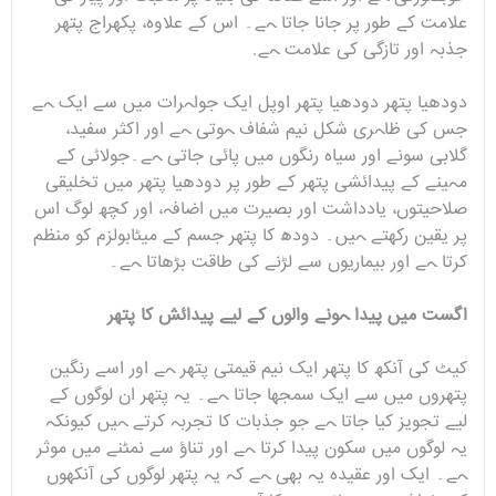
علامت کے طور پر جانا جاتا ہے۔ اس کے علاوہ، پکھراج پتھر
جذبہ اور تازگی کی علامت ہے.
دودھیا پتھر دودھیا پتھر اوپل ایک جواہرات میں سے ایک ہے
جس کی ظاہری شکل نیم شفاف ہوتی ہے اور اکثر سفید،
گلابی سونے اور سیاہ رنگوں میں پائی جاتی ہے۔جولائی کے
مہینے کے پیدائشی پتھر کے طور پر دودھیا پتھر میں تخلیقی
صلاحیتوں، یادداشت اور بصیرت میں اضافہ، اور کچھ لوگ اس
پر یقین رکھتے ہیں۔ دودھ کا پتھر جسم کے میٹابولزم کو منظم
کرتا ہے اور بیماریوں سے لڑنے کی طاقت بڑھاتا ہے۔
اگست میں پیدا ہونے والوں کے لیے پیدائش کا پتھر
کیٹ کی آنکھ کا پتھر ایک نیم قیمتی پتھر ہے اور اسے رنگین
پتھروں میں سے ایک سمجھا جاتا ہے۔ یہ پتھر ان لوگوں کے
لیے تجویز کیا جاتا ہے جو جذبات کا تجربہ کرتے ہیں کیونکہ
یہ لوگوں میں سکون پیدا کرتا ہے اور تناؤ سے نمٹنے میں موثر
ہے۔ ایک اور عقیدہ یہ بھی ہے کہ یہ پتھر لوگوں کی آنکھوں