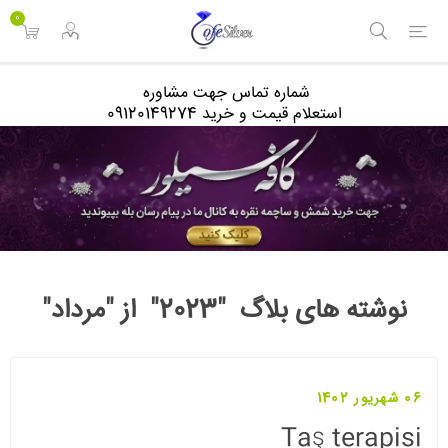
<
0
شماره تماس جهت مشاوره
استعلام قیمت و خرید 09120149274
نوشته های بلاگ "2023" از "مرداد"
06 شهریور 1402
Taş terapisi