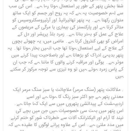
شفا بخش پتھر کے طور پر استعمال ہوتا رہا ہے۔ اس کی سب
سے اہم خصوصیت یہ ہے کہ یہ روح اور جسم کو ایک ساتھ
متوازن رکھتا ہے۔ یہ پتھر تھائیرائیڈ اور آرٹیروسکلروسیس کو
متاثر کرتا ہے اور پارکنسنز کی بیماری یا مرگی کے مریضوں کے
علاج کے عمل کو بہتر بناتا ہے۔ زمرد بلڈ پریشر اور دل کے
امراض کو بھی کنٹرول کرتا ہے۔ ماضی میں، یہ چھوٹے بچوں
کے علاج کے لیے استعمال ہوتا تھا جب انہیں بخار ہوتا تھا۔ یہ
پتھر بدیہی ادراک کو بڑھاتا ہے اور باصلاحیت پیدا کرنے میں
موثر ہے۔ یوگی اور مراقبہ کرنے والوں کا ماننا ہے کہ جب ان
کے پاس زمرد ہوتے ہیں تو وہ تیزی سے توجہ مرکوز کر سکتے
ہیں
. ملاکائٹ پتھر (سنگ مرمر) ملاچائٹ یا سبز سنگ مرمر ایک
معدنی پتھر ہے جو اکثر سبز رنگ کا ہوتا ہے اور اسے
اردبیہشت کے پیدائشی پتھروں میں سے ایک کہا جاتا ہے۔
اس پتھر میں بہت سی خصوصیات ہیں جن میں بچے کی
نیند کا آرام اور الیکٹرانک آلات سے خطرناک شور کو ختم کرنے
میں مدد ملتی ہے۔ اس کے علاوہ پرانے لوگوں کا عقیدہ ہے کہ