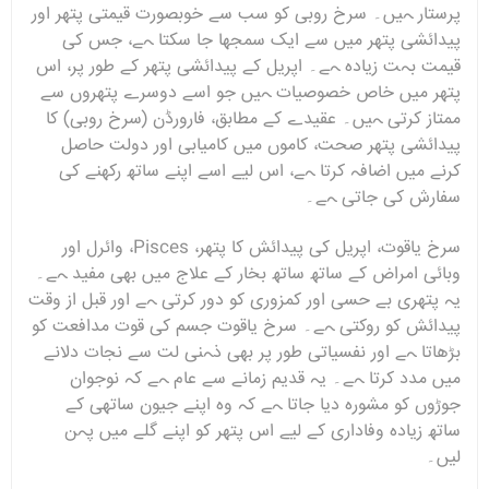
پرستار ہیں۔ سرخ روبی کو سب سے خوبصورت قیمتی پتھر اور
پیدائشی پتھر میں سے ایک سمجھا جا سکتا ہے، جس کی
قیمت بہت زیادہ ہے۔ اپریل کے پیدائشی پتھر کے طور پر، اس
پتھر میں خاص خصوصیات ہیں جو اسے دوسرے پتھروں سے
ممتاز کرتی ہیں۔ عقیدے کے مطابق، فارورڈن (سرخ روبی) کا
پیدائشی پتھر صحت، کاموں میں کامیابی اور دولت حاصل
کرنے میں اضافہ کرتا ہے، اس لیے اسے اپنے ساتھ رکھنے کی
سفارش کی جاتی ہے۔
سرخ یاقوت، اپریل کی پیدائش کا پتھر، Pisces، وائرل اور
وبائی امراض کے ساتھ ساتھ بخار کے علاج میں بھی مفید ہے۔
یہ پتھری بے حسی اور کمزوری کو دور کرتی ہے اور قبل از وقت
پیدائش کو روکتی ہے۔ سرخ یاقوت جسم کی قوت مدافعت کو
بڑھاتا ہے اور نفسیاتی طور پر بھی ذہنی لت سے نجات دلانے
میں مدد کرتا ہے۔ یہ قدیم زمانے سے عام ہے کہ نوجوان
جوڑوں کو مشورہ دیا جاتا ہے کہ وہ اپنے جیون ساتھی کے
ساتھ زیادہ وفاداری کے لیے اس پتھر کو اپنے گلے میں پہن
لیں۔