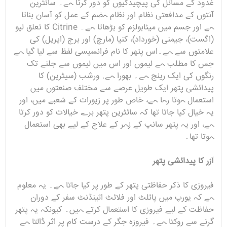
غدود کے مسائل کی پیچیدگیوں کو دور کرتا ہے۔ سائٹرین
آنتوں کے مدافعتی نظام اور نظام ہضم کے عمل کو آسان بناتا
ہے اور جسم میں میٹابولزم کو بڑھاتا ہے۔ Citrine کا تعلق لیو
(اگست)، جیمنی (خورداد)، کنیا (مارچ) اور برج (اپریل) کی
علامتوں سے ہے۔اس پتھر کا نام فرانسیسی لفظ سے لیا گیا ہے
جس کا مطلب ہے لیموں اور اس میں لیموں سے جلنے تک
رنگوں کی ایک رینج ہے۔ بھورا ہے. ورشب (سیٹرین) کا
پیدائشی پتھر ایک طویل عرصے سے مختلف صنعتوں میں
استعمال ہوتا رہا ہے، خاص طور پر زیورات کے شعبے میں، اور
یہ خیال کیا جاتا تھا کہ سائٹرین پتھر برے خیالات کو دور کرتا
ہے، اور یہ پتھر سانپ کے زہر کے علاج کے لیے بھی استعمال
ہوتا تھا۔
آزر کا پیدائشی پتھر
فیروزی کا ذکر حفاظتی پتھر کے طور پر کیا جاتا ہے۔ یہ معلوم
ہے کہ یورپ میں پائلٹ اور فلائٹ اٹینڈنٹ سفر کے دوران
حفاظت کے لیے فیروزی کا استعمال کرتے ہیں۔ کیونکہ یہ پتھر
گرنے سے روکتا ہے۔ فیروزہ جگر کے درست کام پر اثر ڈالتا ہے