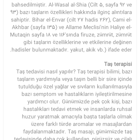
bahsedilmiştir. Al-Wasal al-Shia (Cilt 5, sayfa 92 ve
93) bazı taşların özellikleri hakkında ilginç alıntılara
sahiptir. Bihar el-Envar (cilt 27 hadis 262), Cami el-
Akhbar (sayfa 135) ve Allame Meclisi'nin Haliye el-
Mutaqin sayfa 18 ve 116'sında firuze, zümrüt, zümrüt
gibi taşların özelliklerine ve etkilerine değinen
hadisler bulunmaktadır. yakut, akik vb.) ifade eder.
Taş terapisi
Taş tedavisi nasıl yapılır? Taş terapisi bilimi, bazı
taşların yardımıyla veya taşın belli bir süre içinde
tutulduğu özel yağlar ve sıvıların kullanılmasıyla
bazı semptom ve hastalıkların iyileştirilmesine
yardımcı olur. Günümüzde pek çok kişi, bazı
hastalıkları tedavi etmek ve insanlarda ruhsal
huzur yaratmak amacıyla başta taşlarla olmak
üzere farklı türde aromalar ve masajlardan
faydalanmaktadır. Taş masajı, günümüzde taş
tedavisinde daha çok kullanılan, pürüzsüz ve cilalı