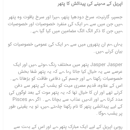
اپریل کے مہینے کی پیدائش کا پتھر
جسپر، گارنیٹ، سرخ دودھیا پتھر، ہیرا اور سرخ یاقوت وہ پتھر
ہیں جن میں سے ہر ایک کی منفرد خصوصیات اور خصوصیات
ہیں جن کا ذکر الگ الگ مضامین میں کیا گیا ہے۔
یہاں ہم ان پتھروں میں سے ہر ایک کی عمومی خصوصیات کو
بیان کرتے ہیں۔
Jasper Jasper پتھر میں مختلف رنگ ہوتے ہیں اور ایک
عرصے سے یہ خیال کیا جاتا رہا ہے کہ یہ پتھر شفا بخش
خصوصیات رکھتا ہے اور جسم کی دفاعی طاقت کو بڑھاتا ہے۔
اس کے علاوہ، قدیم مصری میت کو یشب کے پتھر سے دفن
کرتے تھے اور ان کا خیال تھا کہ یہ پتھر موت کے بعد لوگوں کی
مدد کرتا ہے اور انہیں عذاب سے بچاتا ہے۔ اگر ہم Pisces
کے لیے پیدائشی پتھر کا نام رکھنا چاہتے ہیں، تو یہ یقینی طور
پر یشب ہوگا۔
روبی اپریل کے لیے ایک مبارک پتھر ہے اور اس کے بہت سے