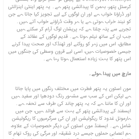
کرسٹل پتھر، بہمن کا پیدائشی پتھر ہے۔ یہ پتھر اینٹی اینزائٹی
اور ڈراؤنا خواب ہے اور ان لوگوں کے لیے تجویز کیا جاتا ہے جن
کو نیند خراب ہوتی ہے یا ہر وقت ڈراؤنے خواب آتے ہیں۔
تجربے سے پتہ چلتا ہے کہ پریشان لوگ آرام کر سکتے ہیں
جب ان کے ساتھ نیلم ہوتا ہے۔ قدیم لوگوں کے عقائد کے
مطابق، اس میں زہر کو روکنے اور ٹھنڈک اور صحت پیدا کرنے
جیسی خصوصیات ہیں، اسی لیے قرون وسطی کی جنگوں میں
اس پتھر کا بہت زیادہ استعمال ہوتا رہا ہے۔
مارچ میں پیدا ہوئے۔
مون اسٹون یہ پتھر فطرت میں مختلف رنگوں میں پایا جاتا
ہے لیکن اس کے سب سے مشہور رنگ دودھیا اور سفید ہیں
اور ان کا ماننا ہے کہ یہ پتھر چاند کی طرف سے تحفہ ہے۔
ایسفند کے پیدائشی پتھر کے بہت سے فوائد ہیں، جن میں
ہارمونل غدود کا ریگولیشن اور ان کی سرگرمیوں کا ریگولیشن
شامل ہے۔ ایسفنڈ مون اسٹون کی دیگر خصوصیات کے علاوہ،
ہم اعصابی حملوں جیسے درد شقیقہ اور مرگی کی روک تھام کا