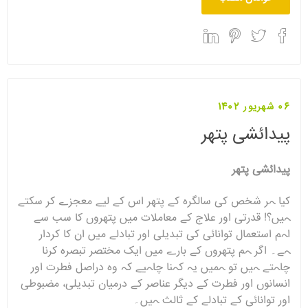
06 شهریور 1402
پیدائشی پتھر
پیدائشی پتھر
کیا ہر شخص کی سالگرہ کے پتھر اس کے لیے معجزے کر سکتے
ہیں؟! قدرتی اور علاج کے معاملات میں پتھروں کا سب سے
اہم استعمال توانائی کی تبدیلی اور تبادلے میں ان کا کردار
ہے۔ اگر ہم پتھروں کے بارے میں ایک مختصر تبصرہ کرنا
چاہتے ہیں تو ہمیں یہ کہنا چاہیے کہ وہ دراصل فطرت اور
انسانوں اور فطرت کے دیگر عناصر کے درمیان تبدیلی، مضبوطی
اور توانائی کے تبادلے کے ثالث ہیں۔