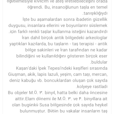
öğütülmesiyle kıvılcım ve ateş üretilebileceğini orada
öğrendi. Bu, insanoğlunun taşla en temel
tanışıklığıydı.
İşte bu aşamalardan sonra ibadetin güzellik
duygusu, insanlara ellerini ve boyunlarını süslemek
için farklı renkli taşlar kullanma isteğini kazandırdı.
İran dahil birçok antik bölgedeki arkeologlar
yaptıkları kazılarda, bu taşların - taş terapisi - antik
bölge sakinleri ve İran tarafından ne kadar
bilindiğini ve kullanıldığını gösteren birçok eser
buldular.
Kaşan'daki İpek Tepesi'ndeki keşifleri sırasında
Giuşman, akik, lapis lazuli, yeşim, cam taşı, mercan,
deniz kabuğu vb. boncuklardan oluşan çok sayıda
kolyeye rastladı.
Bu objeler M.Ö. 3. binyıl, hatta belki daha öncesine
aittir.Elam dönemi ile M.Ö. 3. ve 4. binyıllara ait
olan bugünkü Susa bölgesinde çok sayıda heykel
bulunmuştur. Bütün bu vakalar insanların taş