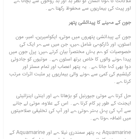
ملاکائٹ کا ہونا انسان کو نظر بد اور بد روحوں سے بچاتا ہے
اور پیٹ کی بیماریوں سے محفوظ رکھتا ہے۔
جون کے مہینے کا پیدائشی پتھر
جون کے پیدائشی پتھروں میں موتی، ایکوامیرین، امبر، مون
اسٹون، اور ڈارکوہی شامل ہیں، جن میں سے ہر ایک کی
خصوصیات کو ہم یہاں مختصراً بیان کرتے ہیں: پرل جون میں
پیدا ہونے والوں کا خاص برتھ اسٹون ہے۔ موتیوں کو جادوئی
دوا بھی کہا جاتا ہے۔ یہ پتھر اعصاب اور تمام مسلز اور
کیلشیم کی کمی سے ہونے والی بیماریوں پر مثبت اثرات مرتب
کرتا ہے۔
حل کرتا ہے موتی جیورنبل کو بڑھاتا ہے اور اینٹی اینزائیٹی
ایجنٹ کے طور پر کام کرتا ہے۔ اس کے علاوہ، موتی لے جانے
سے آپ کی پہل بہتر ہوتی ہے اور آپ کی تخلیقی صلاحیتوں
میں اضافہ ہوتا ہے۔
Aquamarine یہ پتھر سمندری نیلا ہے اور Aquamarine کے