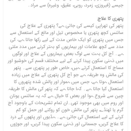
جیسے (فیروزی، زمرد، روبی، عقیق، وغیرہ) سے مراد۔
پتھری کا علاج
پتھر کی تھراپی کیسے کی جاتی ہے؟ پتھری کے علاج کی
سائنس کچھ پتھری یا مخصوص تیل اور مائع کے استعمال سے
جس میں پتھری کو ایک خاص مدت کے لیے رکھا جاتا ہے، کی
مدد سے کچھ علامات اور بیماریوں کو بہتر کرنے میں مدد ملتی
ہے۔ آج کل بہت سے لوگ بعض بیماریوں کے علاج اور لوگوں
میں ذہنی سکون پیدا کرنے کے لیے مختلف قسم کی خوشبو اور
مساج کا استعمال کرتے ہیں، خاص طور پر پتھری سے۔ پتھر
کی مالش وہ طریقہ ہے جو آج کل پتھری کے علاج میں زیادہ
استعمال ہوتا ہے، جس میں ہموار اور پالش شدہ پتھروں کا
استعمال کیا جاتا ہے۔ کہا جاتا ہے کہ پتھر کی مالش کا طریقہ
چین سے شروع ہوا اور بعض کا خیال ہے کہ یہ سائنس یونان
اور روم میں بھی موجود تھی۔ان تمام تشریحات کے باوجود آج
گرم یا ٹھنڈے پتھر کی مالش خون کو روکنے اور حمل کو کم
کرنے کے لیے استعمال کی جاتی ہے۔ ہڈیوں اور پٹھوں کے درد
کا علاج کریں، جسمانی اور ذہنی سکون پیدا کریں، اور جوڑوں