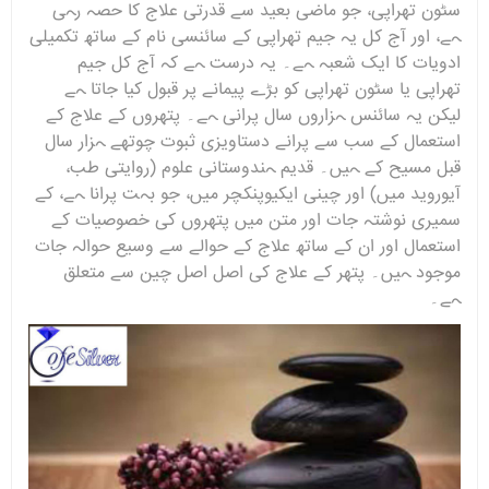
سٹون تھراپی، جو ماضی بعید سے قدرتی علاج کا حصہ رہی
ہے، اور آج کل یہ جیم تھراپی کے سائنسی نام کے ساتھ تکمیلی
ادویات کا ایک شعبہ ہے۔ یہ درست ہے کہ آج کل جیم
تھراپی یا سٹون تھراپی کو بڑے پیمانے پر قبول کیا جاتا ہے
لیکن یہ سائنس ہزاروں سال پرانی ہے۔ پتھروں کے علاج کے
استعمال کے سب سے پرانے دستاویزی ثبوت چوتھے ہزار سال
قبل مسیح کے ہیں۔ قدیم ہندوستانی علوم (روایتی طب،
آیوروید میں) اور چینی ایکیوپنکچر میں، جو بہت پرانا ہے، کے
سمیری نوشتہ جات اور متن میں پتھروں کی خصوصیات کے
استعمال اور ان کے ساتھ علاج کے حوالے سے وسیع حوالہ جات
موجود ہیں۔ پتھر کے علاج کی اصل اصل چین سے متعلق
ہے۔