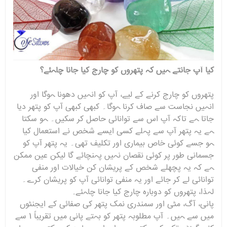
کیا آپ جانتے ہیں کہ پتھروں کو چارج کیا جانا چاہئے؟
پتھروں کو چارج کرنے کے لیے، آپ کو انہیں دھونا ہوگا اور
انہیں نجاست سے صاف کرنا ہوگا۔ کبھی کبھی آپ کو پتھر دیا
جاتا ہے تاکہ آپ اس سے توانائی حاصل کر سکیں۔ ہو سکتا
ہے یہ پتھر آپ سے پہلے کسی ایسے شخص نے استعمال کیا
ہو جسے کوئی خاص بیماری اور تکلیف تھی۔ یہ پتھر آپ کو
جسمانی طور پر کوئی نقصان نہیں پہنچائے گا لیکن عین ممکن
ہے کہ یہ پچھلے شخص کے پریشان کن خیالات اور منفی
توانائی لے کر جائے اور یہ منفی توانائی آپ کو پریشان کرے۔
لہذا، پتھروں کو دوبارہ چارج کیا جانا چاہئے.
پانی، آگ، مٹی اور سمندری نمک پتھر کی صفائی کے ایجنٹوں
میں سے ہیں۔ آپ مطلوبہ پتھر کو بہتے پانی میں تقریباً 1 سے