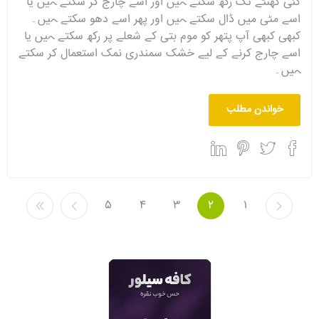
کئی گھنٹے تک رکھ سکتے ہیں اور اسے چارج کر سکتے ہیں یا
اسے مٹی میں ڈال سکتے ہیں اور پھر اسے دھو سکتے ہیں۔
کبھی کبھی آپ پتھر کو موم بتی کے شعلے پر رکھ سکتے ہیں یا
اسے چارج کرنے کے لیے خشک سمندری نمک استعمال کر سکتے
ہیں۔
خواندن مطلب
5
4
3
2
1