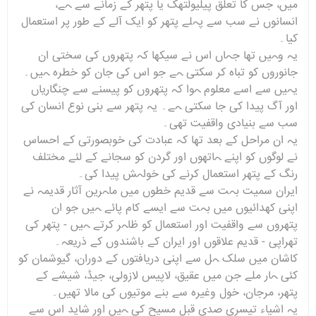
میں، جس کا تعلق پیلیولتھک یا پتھر کے زمانے سے ہے،
انسانوں نے سب سے پہلے پتھر کو ایک آلے کے طور پر استعمال
کیا۔
یہ وہیں تھا جہاں اس نے سیکھا کہ پتھروں کی سختی ان
جانوروں کو تباہ کر سکتی ہے جو اس کی جان کو خطرہ ہیں۔
یہیں سے اسے معلوم ہوا کہ پتھروں کو پیسنے سے چنگاریاں
اور آگ پیدا کی جا سکتی ہے۔ یہ پتھر سے بنی نوع انسان کی
سب سے بنیادی واقفیت تھی۔
یہ ان مراحل کے بعد تھا کہ عبادت کی خوبصورتی کے احساس
نے لوگوں کو اپنے ہاتھوں اور گردن کو سجانے کے لئے مختلف
رنگ کے پتھر استعمال کرنے کی خواہش پیدا کی۔
ایران سمیت بہت سے قدیم خطوں میں ماہرین آثار قدیمہ نے
اپنی کھدائیوں میں بہت سے ایسے کام پائے ہیں جو ان
پتھروں سے واقفیت اور استعمال کو ظاہر کرتے ہیں - پتھر کی
تھراپی - قدیم علاقوں اور ایران کے باشندوں کے ذریعہ۔
کاشان میں سلک ہل سے اپنی دریافتوں کے دوران، گیوشمان کو
کئی ہار ملے جن میں عقیق، لاپیس لازولی، جیڈ، شیشے کے
پتھر، مرجان، خول وغیرہ سے بنے موتیوں کی مالا تھیں۔
یہ اشیاء تیسری صدی قبل مسیح کی ہیں اور شاید اس سے