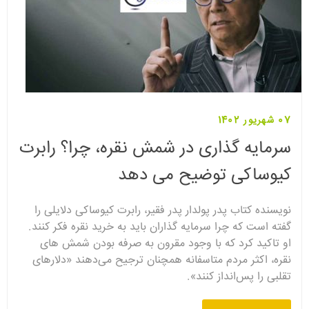
07 شهریور 1402
سرمایه گذاری در شمش نقره، چرا؟ رابرت
کیوساکی توضیح می دهد
نویسنده کتاب پدر پولدار پدر فقیر، رابرت کیوساکی دلایلی را
گفته است که چرا سرمایه گذاران باید به خرید نقره فکر کنند.
او تاکید کرد که با وجود مقرون به صرفه بودن شمش های
نقره، اکثر مردم متاسفانه همچنان ترجیح می‌دهند «دلارهای
تقلبی را پس‌انداز کنند».