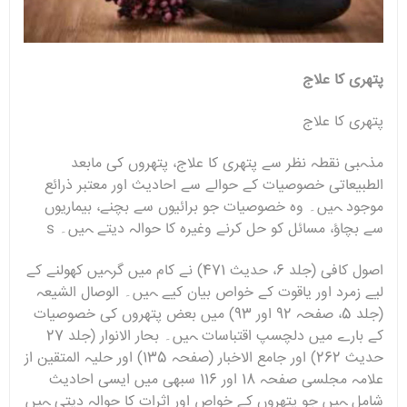
پتھری کا علاج
پتھری کا علاج
مذہبی نقطہ نظر سے پتھری کا علاج، پتھروں کی مابعد
الطبیعاتی خصوصیات کے حوالے سے احادیث اور معتبر ذرائع
موجود ہیں۔ وہ خصوصیات جو برائیوں سے بچنے، بیماریوں
سے بچاؤ، مسائل کو حل کرنے وغیرہ کا حوالہ دیتے ہیں۔ s
اصول کافی (جلد 6، حدیث 471) نے کام میں گرہیں کھولنے کے
لیے زمرد اور یاقوت کے خواص بیان کیے ہیں۔ الوصال الشیعہ
(جلد 5، صفحہ 92 اور 93) میں بعض پتھروں کی خصوصیات
کے بارے میں دلچسپ اقتباسات ہیں۔ بحار الانوار (جلد 27
حدیث 262) اور جامع الاخبار (صفحہ 135) اور حلیہ المتقین از
علامہ مجلسی صفحہ 18 اور 116 سبھی میں ایسی احادیث
شامل ہیں جو پتھروں کے خواص اور اثرات کا حوالہ دیتی ہیں