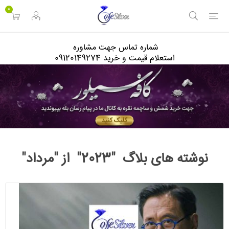
<
0
شماره تماس جهت مشاوره
استعلام قیمت و خرید 09120149274
نوشته های بلاگ "2023" از "مرداد"