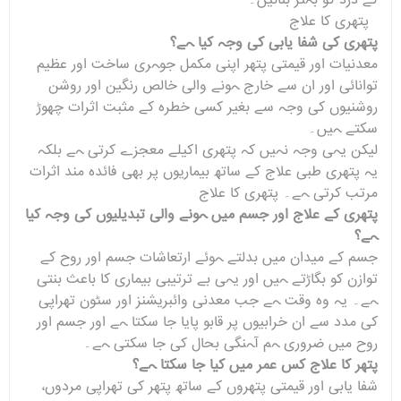
کے درد کو بہتر بنائیں۔
پتھری کا علاج
پتھری کی شفا یابی کی وجہ کیا ہے؟
معدنیات اور قیمتی پتھر اپنی مکمل جوہری ساخت اور عظیم
توانائی اور ان سے خارج ہونے والی خالص رنگین اور روشن
روشنیوں کی وجہ سے بغیر کسی خطرہ کے مثبت اثرات چھوڑ
سکتے ہیں۔
لیکن یہی وجہ نہیں کہ پتھری اکیلے معجزے کرتی ہے بلکہ
یہ پتھری طبی علاج کے ساتھ بیماریوں پر بھی فائدہ مند اثرات
مرتب کرتی ہے۔ پتھری کا علاج
پتھری کے علاج اور جسم میں ہونے والی تبدیلیوں کی وجہ کیا
ہے؟
جسم کے میدان میں بدلتے ہوئے ارتعاشات جسم اور روح کے
توازن کو بگاڑتے ہیں اور یہی بے ترتیبی بیماری کا باعث بنتی
ہے۔ یہ وہ وقت ہے جب معدنی وائبریشنز اور سٹون تھراپی
کی مدد سے ان خرابیوں پر قابو پایا جا سکتا ہے اور جسم اور
روح میں ضروری ہم آہنگی بحال کی جا سکتی ہے۔
پتھر کا علاج کس عمر میں کیا جا سکتا ہے؟
شفا یابی اور قیمتی پتھروں کے ساتھ پتھر کی تھراپی مردوں،