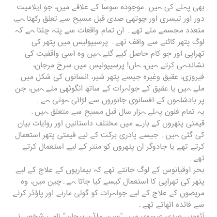
بھی پہلے کی ہیں۔موجودہ سوسا کے علاقے میں، جو ایلامیٹ
دور اور تیسری اور چوتھی صدی قبل مسیح سے تعلق رکھتا ہے،
متعدد مجسمے ملے تھے۔ ان تمام واقعات سے پتہ چلتا ہے کہ
لوگ پتھر کاٹنے سے واقف تھے۔ پرسیپولیس میں پتھر کی
تھراپی اور جو کام حاصل کیے گئے ہیں وہ اسی واقفیت کی
نشاندہی کرتے ہیں، ہاں! پرسیپولیس میں سرخ مرجان،
فیروزی، عقیق وغیرہ جیسے پتھر شیر، انسانوں کی شکل میں
ملے ہیں یا عقیق کے جواہرات کے ساتھ انگوٹھی ملے ہیں، جن
پر بادشاہوں کے افسانوی جانوروں سے لڑائی ہوتی ہے۔
یہ تمام فنون پہلے ہزار سال قبل مسیح سے متعلق ہیں۔
قیمتی پتھروں کے بارے میں مختلف داستانیں اور روایات بیان
کی گئی ہیں۔ جیسے پادری برکت کے لیے قیمتی پتھر استعمال
کرتے تھے یا جادوگر ان پتھروں کو منتر کے لیے استعمال کرتے
تھے۔
بحر اوقیانوس کے لوگ جانتے تھے کہ بیماریوں کے علاج کے لیے
پتھر کی تھراپی کا استعمال کیسے کیا جاتا ہے۔چین میں، وہ
مریضوں کے علاج کے لیے جواہرات کو گولی مارنے اور پاؤڈر کرنے
سے فائدہ اٹھاتے تھے۔
آٹھویں صدی عیسوی میں "سین ہلڈن بیجان" نامی شخص نے