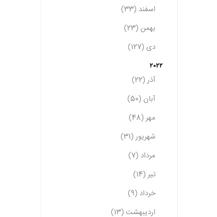
اسفند (33)
بهمن (23)
دی (127)
2022
آذر (22)
آبان (50)
مهر (48)
شهریور (31)
مرداد (7)
تیر (14)
خرداد (9)
اردیبهشت (13)