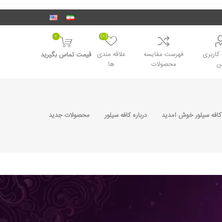
0
(0)
اربری
فهرست مقایسه
علاقه مندی
قیمت تماس بگیرید
ن
محصولات
ها
کافه سیلور خوش آمدید
درباره کافه سیلور
محصولات جدید