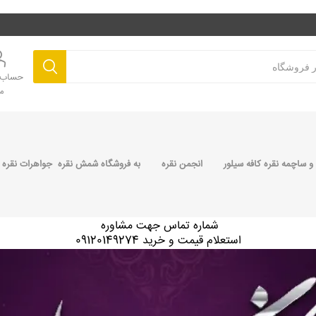
حساب ک
م
 ساچمه نقره کافه سیلور
انجمن نقره
به فروشگاه شمش نقره جواهرات نقره 
شماره تماس جهت مشاوره
استعلام قیمت و خرید 09120149274