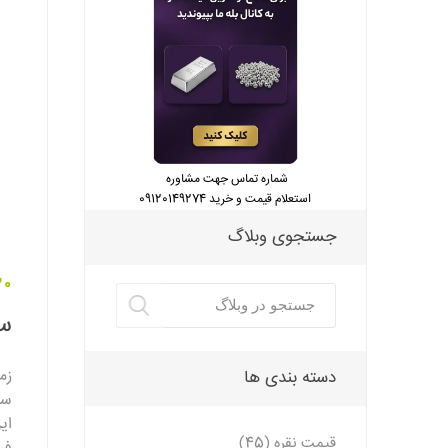
شماره تماس جهت مشاوره
استعلام قیمت و خرید 09120149274
جستجوی وبلاگ
30 آبان 
س
زم
دسته بندی ها
سا
ای
قیمت نقره (45)