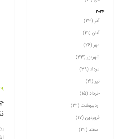
2024
آذر (23)
آبان (21)
مهر (26)
شهریور (33)
مرداد (39)
تیر (21)
29 آبان 1
خرداد (15)
چن
اردیبهشت (22)
نق
فروردین (17)
اسفند (22)
ان
اش