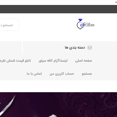
<
دسته بندی ها
صفحه اصلی
اینستاگرام کافه سیلور
تابلو قیمت شمش نقره و
جستجو
حساب کاربری من
تماس با ما