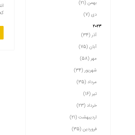
بهمن (21)
ان
که
دی (7)
2023
آذر (34)
آبان (75)
مهر (58)
شهریور (34)
مرداد (35)
تیر (16)
خرداد (23)
اردیبهشت (21)
فروردین (35)