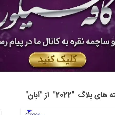
ای بلاگ "2022" از "آبان"