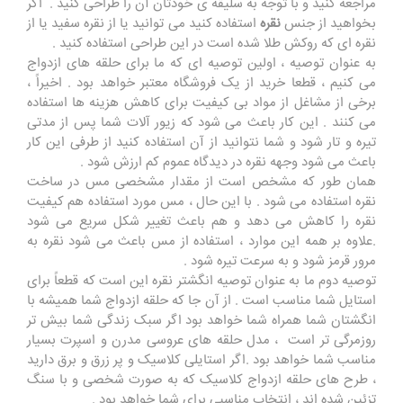
مراجعه کنید و با توجه به سلیقه ی خودتان آن را طراحی کنید . اگر
بخواهید از جنس
نقره
استفاده کنید می توانید یا از نقره سفید یا از
نقره ای که روکش طلا شده است در این طراحی استفاده کنید .
به عنوان توصیه ، اولین توصیه ای که ما برای حلقه های ازدواج
می کنیم ، قطعا خرید از یک فروشگاه معتبر خواهد بود . اخیراً ،
برخی از مشاغل از مواد بی کیفیت برای کاهش هزینه ها استفاده
می کنند . این کار باعث می شود که زیور آلات شما پس از مدتی
تیره و تار شود و شما نتوانید از آن استفاده کنید از طرفی این کار
باعث می شود وجهه نقره در دیدگاه عموم کم ارزش شود .
همان طور که مشخص است از مقدار مشخصی مس در ساخت
نقره استفاده می شود . با این حال ، مس مورد استفاده هم کیفیت
نقره را کاهش می دهد و هم باعث تغییر شکل سریع می شود
.علاوه بر همه این موارد ، استفاده از مس باعث می شود نقره به
مرور قرمز شود و به سرعت تیره شود .
توصیه دوم ما به عنوان توصیه انگشتر نقره این است که قطعاً برای
استایل شما مناسب است . از آن جا که حلقه ازدواج شما همیشه با
انگشتان شما همراه شما خواهد بود اگر سبک زندگی شما بیش تر
روزمرگی تر است ، مدل حلقه های عروسی مدرن و اسپرت بسیار
مناسب شما خواهد بود .اگر استایلی کلاسیک و پر زرق و برق دارید
، طرح های حلقه ازدواج کلاسیک که به صورت شخصی و با سنگ
تزئین شده اند ، انتخاب مناسبی برای شما خواهد بود .