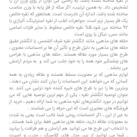
از نقره ساخته نشده باشد، به راحتی می توان از روی وزن آن را
تشخیص داد. به همین ترتیب، اگر سکه از فلز پایه با وزن مناسب
ساخته شده باشد، اندازه آن نادرست است. همانطور که نقره خالص
یک فلز بسیار نرم است. جواهرات اغلب از نقره استرلینگ، آلیاژی با
92 ساخته می شود.5% نقره خالص مخلوط با سایر فلزات اساسی
مانند مس، نیکل یا روی است.
حلقه های مذهبی مانند انگشتر نقره شرف الشمس یا انگشتر عقیق
حلقه های مذهبی به دلیل طرح و تأثیر آن ها بر احساسات معنوی ،
طرح های بسیار مورد علاقه هستند .حلقه های مذهبی با طراحی
های چشمگیر خود همه را به خود جلب می کند و به مردم آرامش
می بخشد .
لوازم مذهبی که بر معنویت مسلط هستند و علاقه زیادی به همه
کسانی که می خواهند این احساسات را بیان کنند نشان می دهند ،
ویترین ها را نیز با طرح های خیره کننده خود تزئین می کنند .به
عنوان توصیه انگشتر نقره ، یکی از مهم ترین توصیه هایی که می
توانیم در مورد انگشترهای نقره مذهبی به شما ارائه دهیم ، خرید از
فروشگاه های معتبری است که این حرفه را می شناسند .
به غیر از این ، اگر احساسات روحی شما غالب است یعنی به شدت
به معنویات علاقه دارید، حلقه های مذهبی فقط برای شما هستند .
با انتخاب این طرح ها می توانید هم آرامش و هم ظرافت را بیابید
. شما می توانید از بین مدل های کلاسیک ، مدرن و اسپرت