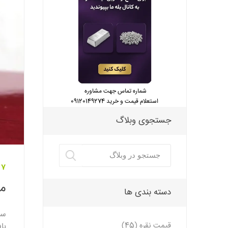
شماره تماس جهت مشاوره
استعلام قیمت و خرید 09120149274
جستجوی وبلاگ
07 شهریور 
مش
دسته بندی ها
سن
قیمت نقره (45)
با