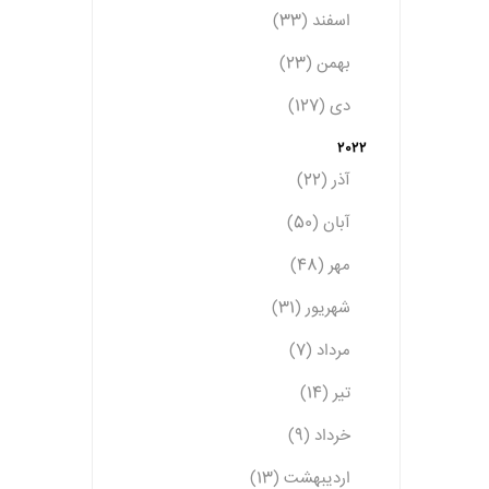
اسفند (33)
بهمن (23)
دی (127)
2022
آذر (22)
آبان (50)
مهر (48)
شهریور (31)
مرداد (7)
تیر (14)
خرداد (9)
اردیبهشت (13)