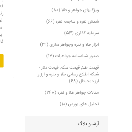
فع
ویژگیهای جواهر و طلا (80)
رن
ان
شمش نقره و ساچمه نقره (66)
اس
سرمایه گذاری (53)
ای
فا
ابزار طلا و نقره وجواهر سازی (22)
صدور شناسنامه جواهرات (17)
قیمت طلا, قیمت سکه, قیمت دلار -
شبکه اطلاع رسانی طلا و نقره و ارز و
ارز دیجیتال (68)
مقالات جواهر طلا و نقره (248)
تحلیل های بورس (10)
آرشیو بلاگ