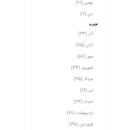
بهمن (21)
دی (7)
2023
آذر (34)
آبان (75)
مهر (58)
شهریور (34)
مرداد (35)
تیر (16)
خرداد (23)
اردیبهشت (21)
فروردین (35)