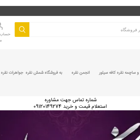
حساب ک
م
 ساچمه نقره کافه سیلور
انجمن نقره
به فروشگاه شمش نقره جواهرات نقره 
شماره تماس جهت مشاوره
استعلام قیمت و خرید 09120149274