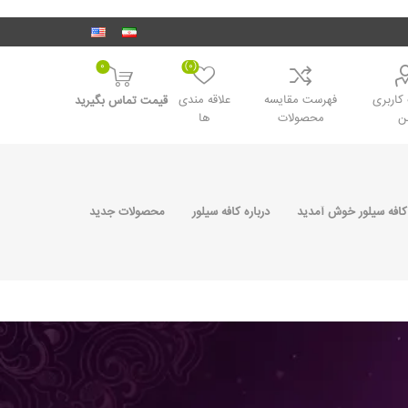
0
(0)
اربری
فهرست مقایسه
علاقه مندی
قیمت تماس بگیرید
ن
محصولات
ها
کافه سیلور خوش آمدید
درباره کافه سیلور
محصولات جدید