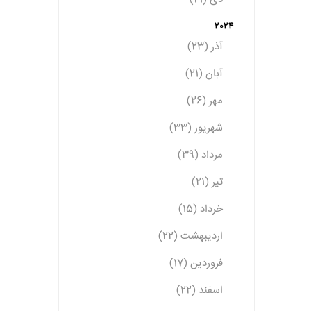
2024
آذر (23)
آبان (21)
مهر (26)
شهریور (33)
مرداد (39)
تیر (21)
خرداد (15)
اردیبهشت (22)
فروردین (17)
اسفند (22)