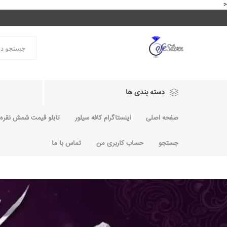
<
دسته بندی ها
صفحه اصلی
اینستاگرام کافه سیلور
تابلو قیمت شمش نقره و
جستجو
حساب کاربری من
تماس با ما