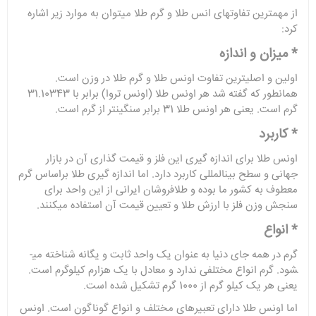
از مهمترین تفاوت­های انس طلا و گرم طلا می­توان به موارد زیر اشاره
کرد:
* میزان و اندازه
اولین و اصلی­ترین تفاوت اونس طلا و گرم طلا در وزن است.
همانطور که گفته شد هر اونس طلا (اونس تروا) برابر با 31.10343
گرم است. یعنی هر اونس طلا 31 برابر سنگین­تر از گرم است.
* کاربرد
اونس طلا برای اندازه گیری این فلز و قیمت گذاری آن در بازار
جهانی و سطح بین­المللی کاربرد دارد. اما اندازه گیری طلا براساس گرم
معطوف به کشور ما بوده و طلافروشان ایرانی از این واحد برای
سنجش وزن فلز با ارزش طلا و تعیین قیمت آن استفاده می­کنند.
* انواع
گرم در همه جای دنیا به عنوان یک واحد ثابت و یگانه شناخته می­
شود. گرم انواع مختلفی ندارد و معادل با یک هزارم کیلوگرم است.
یعنی هر یک کیلو گرم از 1000 گرم تشکیل شده است.
اما اونس طلا دارای تعبیرهای مختلف و انواع گوناگون است. اونس