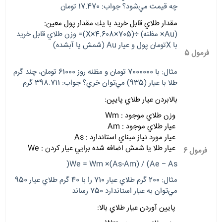
چه قيمت مي‌شود؟ جواب: 17.470 تومان
مقدار طلاي قابل خريد با يك مقدار پول معين:
(Au× مظنه) ÷(705×4.608×X)= وزن طلاي قابل خريد
با Xتومان پول و عيار Au (شمش يا آبشده)
فرمول 5
مثال: با 7000000 تومان و مظنه روز 61000 تومان، چند گرم
طلا با عيار (935) مي‌توان خري؟ جواب: 398.711 گرم
بالابردن عيار طلاي پايين:
وزن طلاي موجود : Wm
عيار طلاي موجود : Am
عيار مورد نياز مبناي استاندارد : As
عيار طلا يا شمش اضافه شده برايي عيار كردن : We
فرمول 6
We = Wm ×(As-Am) / (Ae – As(
مثال: 200 گرم طلاي عيار 710 را با 40 گرم طلاي عيار 950
مي‌توان به عيار استاندارد 750 رساند
پايين آوردن عيار طلاي بالا: