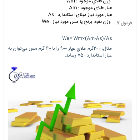
وزن طلاي موجود : Wm
عيار طلاي موجود : Am
عيار مورد نياز مبناي استاندارد : As
وزن نقره، برنج يا مس مورد نياز : We
فرمول 7
We= Wm×(Am-As)/As
مثال: 200گرم طلاي عيار 900 را با 40 گرم مس مي‌توان به
عيار استاندارد 750 رساند.