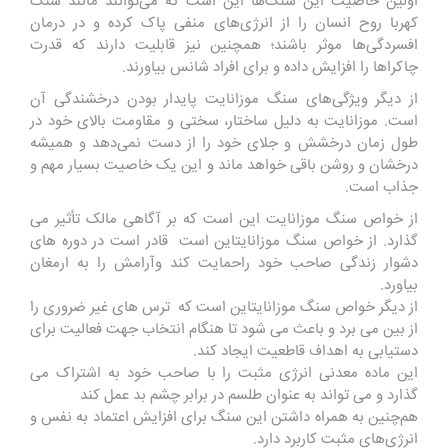
اولین خاصیت این سنگ‌ها این است که می‌توانند مانند سنگ
کهربا روح انسان را از انرژی‌های منفی پاک کرده و در درمان
افسردگی‌ها موثر باشند؛ همچنین نیز قابلیت دارند که قدرت
چاکرا‌ها را افزایش داده و برای افراد شانس بیاورند.
از دیگر ویژگی‌های سنگ موزانایت پایدار بودن درخشندگی آن
است. موزانایت به دلیل ساختار، سختی و مقاومت بالای خود در
طول زمان درخشش و جلای خود را از دست نمی‌دهد و همیشه
درخشان و روشن باقی خواهد ماند و این یک خاصیت بسیار مهم و
جذاب است.
از خواص سنگ موزانایت این است که بر آگاهی مالک تأثیر می
گذارد. از خواص سنگ موزانایتاین است قادر است در دوره های
دشوار زندگی صاحب خود راحمایت کند وآرامش را به ارمغان
بیاورد.
از دیگر خواص سنگ موزانایتاین است که ترس های غیر ضروری را
از بین می برد و باعث می شود تا هنگام انتخاب جهت فعالیت برای
دستیابی به اهداف قاطعیت ایجاد کند.
این ماده معدنی انرژی مثبت را با صاحب خود به اشتراک می
گذارد و می تواند به عنوان طلسم در برابر چشم بد عمل کند
هم‌چنین به همراه داشتن این سنگ برای افزایش اعتماد به نفس و
انرژی‌های مثبت کاربرد دارد.