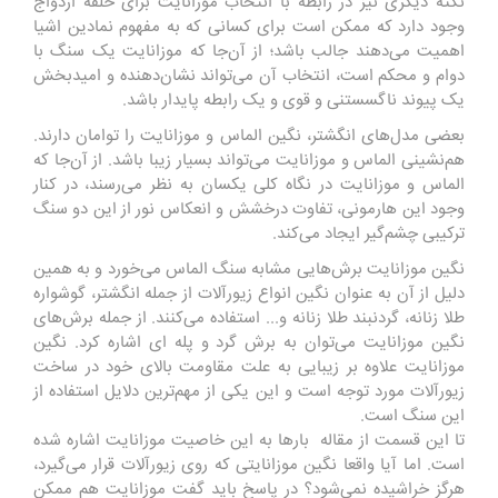
نکته دیگری نیز در رابطه با انتخاب موزانایت برای حلقه ازدواج
وجود دارد که ممکن است برای کسانی که به مفهوم نمادین اشیا
اهمیت می‌دهند جالب باشد؛ از آن‌جا که موزانایت یک سنگ با
دوام و محکم است، انتخاب آن می‌تواند نشان‌دهنده و امیدبخش
یک پیوند ناگسستنی و قوی و یک رابطه پایدار باشد.
بعضی مدل‌های انگشتر، نگین الماس و موزانایت را توامان دارند.
هم‌نشینی الماس و موزانایت می‌تواند بسیار زیبا باشد. از آن‌جا که
الماس و موزانایت در نگاه کلی یکسان به نظر می‌رسند، در کنار
وجود این هارمونی، تفاوت درخشش و انعکاس نور از این دو سنگ
ترکیبی چشم‌گیر ایجاد می‌کند.
نگین موزانایت برش‌هایی مشابه سنگ الماس می‌خورد و به همین
دلیل از آن به عنوان نگین انواع زیورآلات از جمله انگشتر، گوشواره
طلا زنانه، گردنبند طلا زنانه و... استفاده می‌کنند. از جمله برش‌های
نگین موزانایت می‌توان به برش گرد و پله ای اشاره کرد. نگین
موزانایت علاوه بر زیبایی به علت مقاومت بالای خود در ساخت
زیورآلات مورد توجه است و این یکی از مهم‌ترین دلایل استفاده از
این سنگ است.
تا این‌ قسمت از مقاله بارها به این خاصیت موزانایت اشاره شده
است. اما آیا واقعا نگین موزانایتی که روی زیورآلات قرار می‌گیرد،
هرگز خراشیده نمی‌شود؟ در پاسخ باید گفت موزانایت هم ممکن