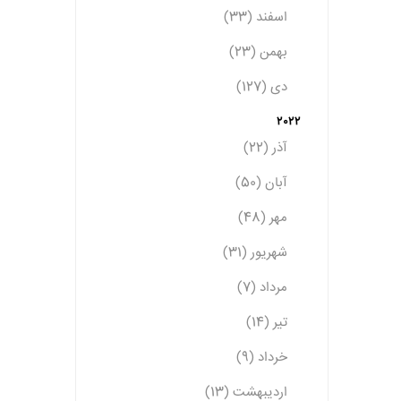
اسفند (33)
بهمن (23)
دی (127)
2022
آذر (22)
آبان (50)
مهر (48)
شهریور (31)
مرداد (7)
تیر (14)
خرداد (9)
اردیبهشت (13)