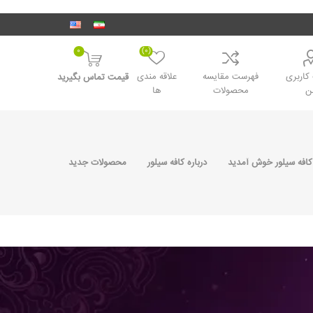
0
(0)
اربری
فهرست مقایسه
علاقه مندی
قیمت تماس بگیرید
ن
محصولات
ها
کافه سیلور خوش آمدید
درباره کافه سیلور
محصولات جدید