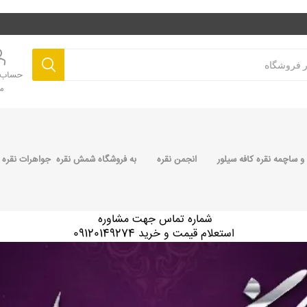
حساب ک
م
 ساچمه نقره کافه سیلور
انجمن نقره
به فروشگاه شمش نقره جواهرات نقره 
شماره تماس جهت مشاوره
استعلام قیمت و خرید 09120149274