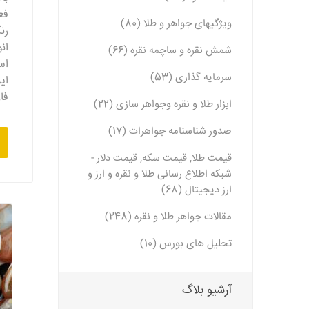
فع
ویژگیهای جواهر و طلا (80)
رن
ان
شمش نقره و ساچمه نقره (66)
اس
سرمایه گذاری (53)
ای
فا
ابزار طلا و نقره وجواهر سازی (22)
صدور شناسنامه جواهرات (17)
قیمت طلا, قیمت سکه, قیمت دلار -
شبکه اطلاع رسانی طلا و نقره و ارز و
ارز دیجیتال (68)
مقالات جواهر طلا و نقره (248)
تحلیل های بورس (10)
آرشیو بلاگ