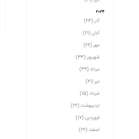
2024
آذر (23)
آبان (21)
مهر (26)
شهریور (33)
مرداد (39)
تیر (21)
خرداد (15)
اردیبهشت (22)
فروردین (17)
اسفند (22)