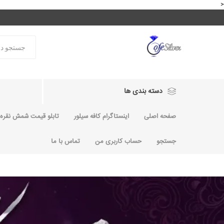
<
دسته بندی ها
صفحه اصلی
اینستاگرام کافه سیلور
تابلو قیمت شمش نقره و
جستجو
حساب کاربری من
تماس با ما