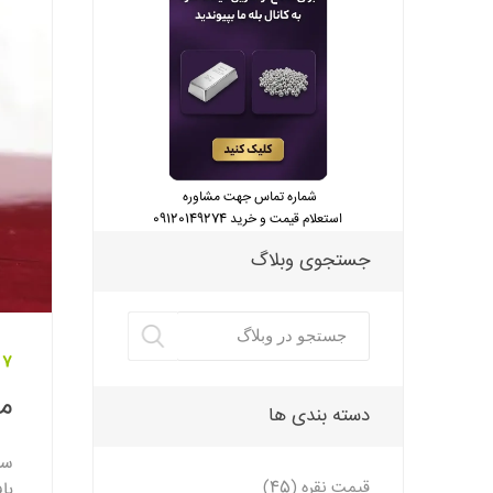
شماره تماس جهت مشاوره
استعلام قیمت و خرید 09120149274
جستجوی وبلاگ
07 شهریور 
مش
دسته بندی ها
سن
قیمت نقره (45)
با