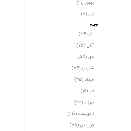
بهمن (21)
دی (7)
2023
آذر (34)
آبان (75)
مهر (58)
شهریور (34)
مرداد (35)
تیر (16)
خرداد (23)
اردیبهشت (21)
فروردین (35)