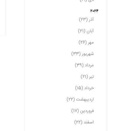
2024
آذر (23)
آبان (21)
مهر (26)
شهریور (33)
مرداد (39)
تیر (21)
خرداد (15)
اردیبهشت (22)
فروردین (17)
اسفند (22)