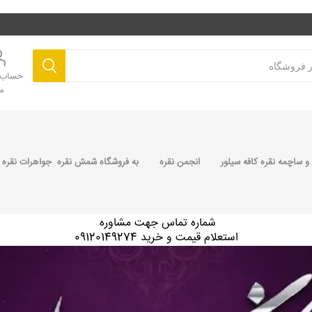
حساب ک
م
 ساچمه نقره کافه سیلور
انجمن نقره
به فروشگاه شمش نقره جواهرات نقره 
شماره تماس جهت مشاوره
استعلام قیمت و خرید 09120149274