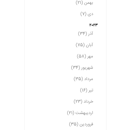
بهمن (21)
دی (7)
2023
آذر (34)
آبان (75)
مهر (58)
شهریور (34)
مرداد (35)
تیر (16)
خرداد (23)
اردیبهشت (21)
فروردین (35)