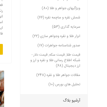
فع
ویژگیهای جواهر و طلا (80)
رن
ان
شمش نقره و ساچمه نقره (66)
اس
سرمایه گذاری (53)
ای
فا
ابزار طلا و نقره وجواهر سازی (22)
صدور شناسنامه جواهرات (17)
قیمت طلا, قیمت سکه, قیمت دلار -
شبکه اطلاع رسانی طلا و نقره و ارز و
ارز دیجیتال (68)
مقالات جواهر طلا و نقره (248)
تحلیل های بورس (10)
آرشیو بلاگ