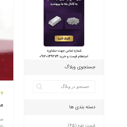
شماره تماس جهت مشاوره
استعلام قیمت و خرید 09120149274
جستجوی وبلاگ
07 شهریور 
مش
دسته بندی ها
سن
قیمت نقره (45)
با