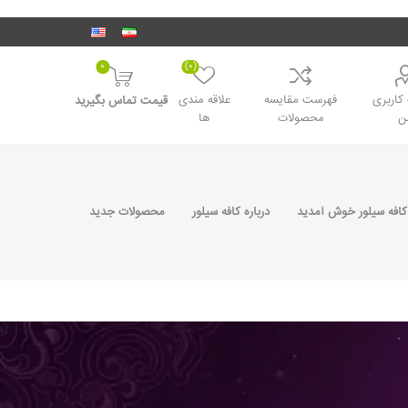
0
(0)
اربری
فهرست مقایسه
علاقه مندی
قیمت تماس بگیرید
ن
محصولات
ها
کافه سیلور خوش آمدید
درباره کافه سیلور
محصولات جدید