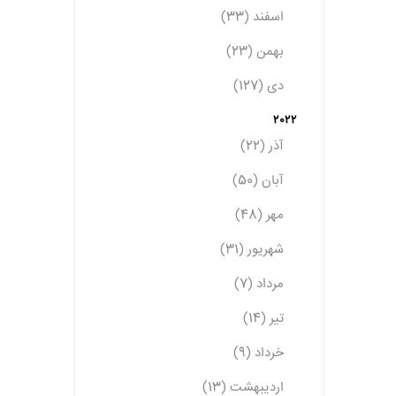
اسفند (33)
بهمن (23)
دی (127)
2022
آذر (22)
آبان (50)
مهر (48)
شهریور (31)
مرداد (7)
تیر (14)
خرداد (9)
اردیبهشت (13)