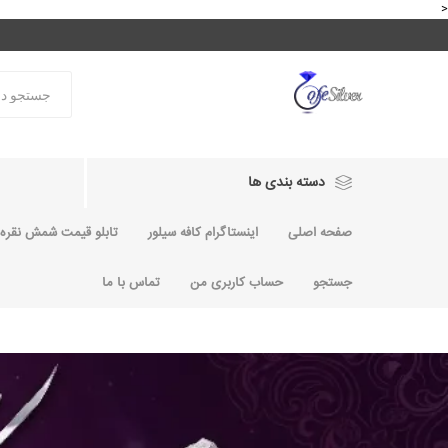
<
دسته بندی ها
صفحه اصلی
اینستاگرام کافه سیلور
تابلو قیمت شمش نقره و
جستجو
حساب کاربری من
تماس با ما