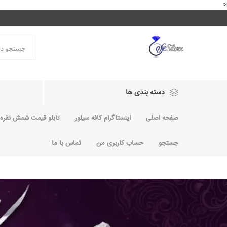
<
دسته بندی ها
صفحه اصلی
اینستاگرام کافه سیلور
تابلو قیمت شمش نقره و
جستجو
حساب کاربری من
تماس با ما