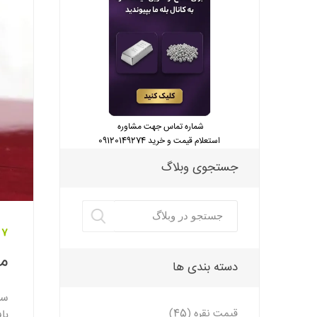
شماره تماس جهت مشاوره
استعلام قیمت و خرید 09120149274
جستجوی وبلاگ
07 شهریور 
مش
دسته بندی ها
سن
قیمت نقره (45)
با