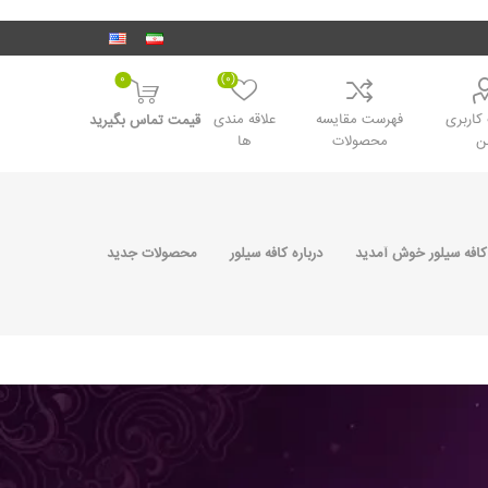
0
(0)
اربری
فهرست مقایسه
علاقه مندی
قیمت تماس بگیرید
ن
محصولات
ها
کافه سیلور خوش آمدید
درباره کافه سیلور
محصولات جدید