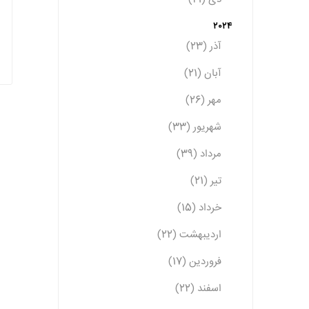
2024
آذر (23)
آبان (21)
مهر (26)
شهریور (33)
مرداد (39)
تیر (21)
خرداد (15)
اردیبهشت (22)
فروردین (17)
اسفند (22)