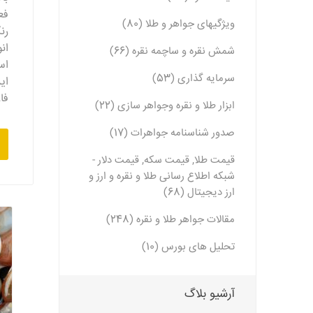
فع
ویژگیهای جواهر و طلا (80)
رن
ان
شمش نقره و ساچمه نقره (66)
اس
سرمایه گذاری (53)
ای
فا
ابزار طلا و نقره وجواهر سازی (22)
صدور شناسنامه جواهرات (17)
قیمت طلا, قیمت سکه, قیمت دلار -
شبکه اطلاع رسانی طلا و نقره و ارز و
ارز دیجیتال (68)
مقالات جواهر طلا و نقره (248)
تحلیل های بورس (10)
آرشیو بلاگ