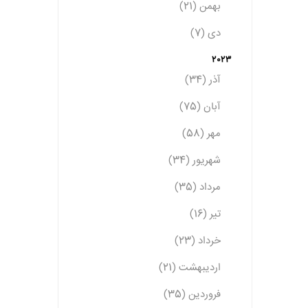
بهمن (21)
دی (7)
2023
آذر (34)
آبان (75)
مهر (58)
شهریور (34)
مرداد (35)
تیر (16)
خرداد (23)
اردیبهشت (21)
فروردین (35)