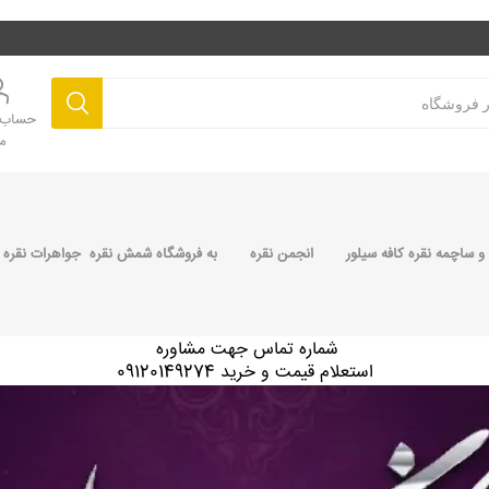
حساب ک
م
 ساچمه نقره کافه سیلور
انجمن نقره
به فروشگاه شمش نقره جواهرات نقره 
شماره تماس جهت مشاوره
استعلام قیمت و خرید 09120149274