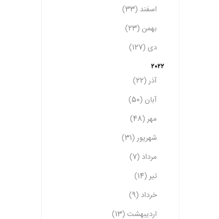
اسفند (33)
بهمن (23)
دی (127)
2022
آذر (22)
آبان (50)
مهر (48)
شهریور (31)
مرداد (7)
تیر (14)
خرداد (9)
اردیبهشت (13)