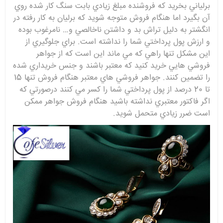
برلياني بخريد که فروشنده مبلغ زيادي بابت سنگ کار شده روي
آن بگيرد اما هنگام فروش متوجه شويد که برليان به کار رفته در
انگشتر به دليل تراش بد و داشتن ناخالصي و… نامرغوب بوده
و ارزش پول پرداختي شما را نداشته است. براي جلوگيري از
اين مشکل تنها راهي که مي ماند اين است که از جواهر
فروشي هايي خريد کنيد که معتبر باشند و جنس خريداري شده
را تضمين کنند. جواهر فروشي هاي معتبر هنگام فروش تنها 15
تا 20 درصد از پول پرداختي شما را کسر مي کنند درصورتي که
اگر فاکتور معتبري نداشته باشيد هنگام فروش جواهر ممکن
است ضرر زيادي متحمل شويد.