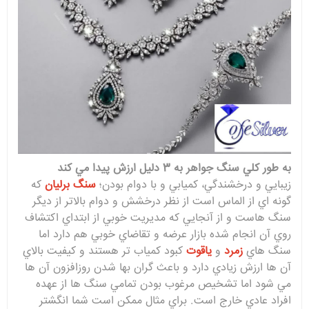
به طور کلي سنگ جواهر به 3 دليل ارزش پيدا مي کند
زيبايي و درخشندگي، کميابي و با دوام بودن؛
سنگ برليان
که
گونه اي از الماس است از نظر درخشش و دوام بالاتر از ديگر
سنگ هاست و از آنجايي که مديريت خوبي از ابتداي اکتشاف
روي آن انجام شده بازار عرضه و تقاضاي خوبي هم دارد اما
سنگ هاي
زمرد
و
ياقوت
کبود کمياب تر هستند و کيفيت بالاي
آن ها ارزش زيادي دارد و باعث گران بها شدن روزافزون آن ها
مي شود اما تشخيص مرغوب بودن تمامي سنگ ها از عهده
افراد عادي خارج است. براي مثال ممکن است شما انگشتر