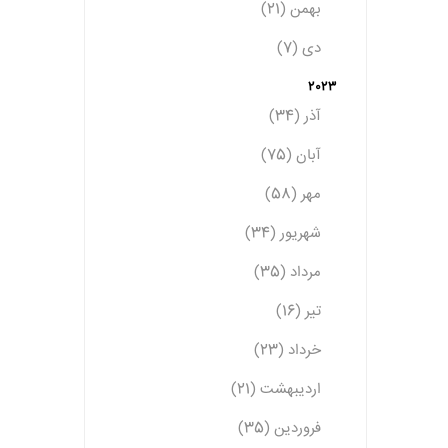
بهمن (21)
دی (7)
2023
آذر (34)
آبان (75)
مهر (58)
شهریور (34)
مرداد (35)
تیر (16)
خرداد (23)
اردیبهشت (21)
فروردین (35)