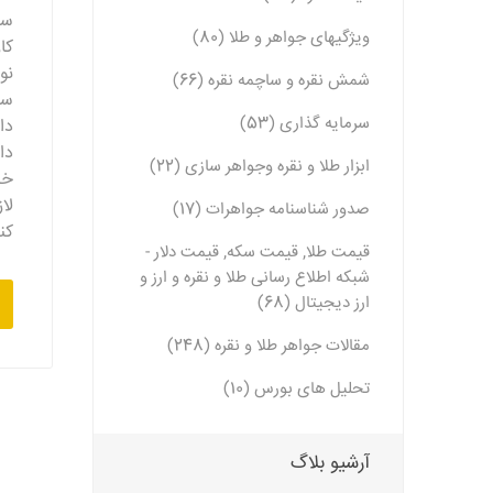
سن
ویژگیهای جواهر و طلا (80)
کا
نو
شمش نقره و ساچمه نقره (66)
سن
سرمایه گذاری (53)
دا
دا
ابزار طلا و نقره وجواهر سازی (22)
خر
لا
صدور شناسنامه جواهرات (17)
کن
قیمت طلا, قیمت سکه, قیمت دلار -
شبکه اطلاع رسانی طلا و نقره و ارز و
ارز دیجیتال (68)
مقالات جواهر طلا و نقره (248)
تحلیل های بورس (10)
آرشیو بلاگ