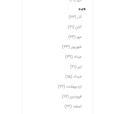
2024
آذر (23)
آبان (21)
مهر (26)
شهریور (33)
مرداد (39)
تیر (21)
خرداد (15)
اردیبهشت (22)
فروردین (17)
اسفند (22)