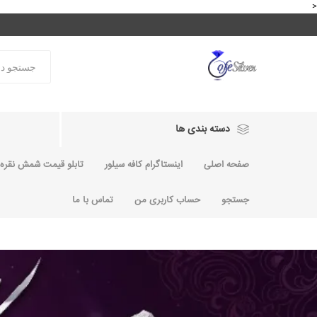
<
دسته بندی ها
صفحه اصلی
اینستاگرام کافه سیلور
تابلو قیمت شمش نقره و
جستجو
حساب کاربری من
تماس با ما