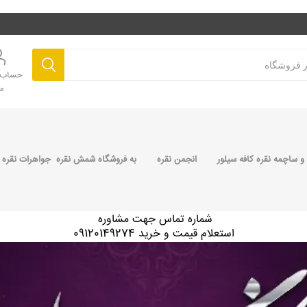
حساب ک
م
 ساچمه نقره کافه سیلور
انجمن نقره
به فروشگاه شمش نقره جواهرات نقره 
شماره تماس جهت مشاوره
استعلام قیمت و خرید 09120149274