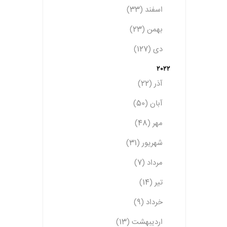
اسفند (33)
بهمن (23)
دی (127)
2022
آذر (22)
آبان (50)
مهر (48)
شهریور (31)
مرداد (7)
تیر (14)
خرداد (9)
اردیبهشت (13)