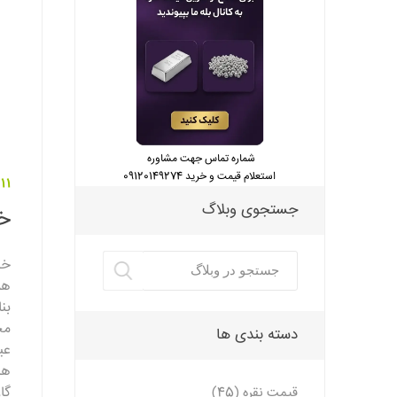
شماره تماس جهت مشاوره
استعلام قیمت و خرید 09120149274
11 دی 1401
جستجوی وبلاگ
خر
خر
هم
بن
مخ
دسته بندی ها
عی
ها
گا
قیمت نقره (45)