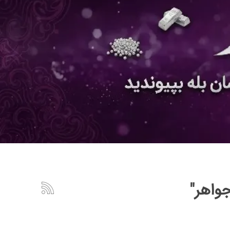
واهر"