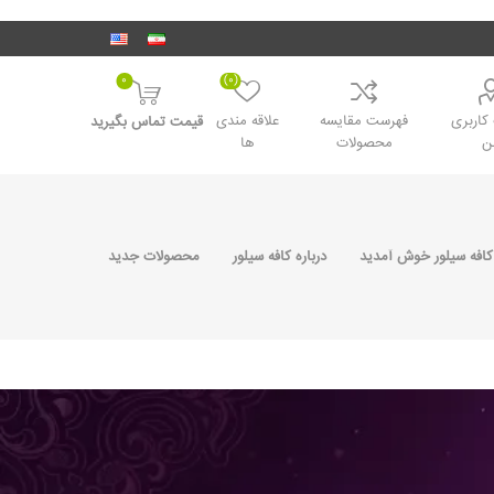
0
(0)
اربری
فهرست مقایسه
علاقه مندی
قیمت تماس بگیرید
ن
محصولات
ها
کافه سیلور خوش آمدید
درباره کافه سیلور
محصولات جدید