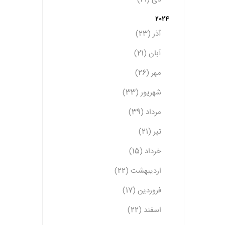
2024
آذر (23)
آبان (21)
مهر (26)
شهریور (33)
مرداد (39)
تیر (21)
خرداد (15)
اردیبهشت (22)
فروردین (17)
اسفند (22)