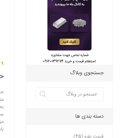
شماره تماس جهت مشاوره
استعلام قیمت و خرید 09120149274
09 فروردین 
جستجوی وبلاگ
ح
حک
مت
به
سن
دسته بندی ها
مز
با
قیمت نقره (45)