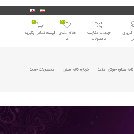
0
(0)
اربری
فهرست مقایسه
علاقه مندی
قیمت تماس بگیرید
ن
محصولات
ها
کافه سیلور خوش آمدید
درباره کافه سیلور
محصولات جدید