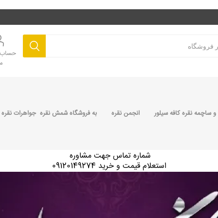
حساب ک
م
 ساچمه نقره کافه سیلور
انجمن نقره
به فروشگاه شمش نقره جواهرات نقره 
شماره تماس جهت مشاوره
استعلام قیمت و خرید 09120149274