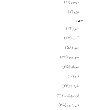
بهمن (21)
دی (7)
2023
آذر (34)
آبان (75)
مهر (58)
شهریور (34)
مرداد (35)
تیر (16)
خرداد (23)
اردیبهشت (21)
فروردین (35)