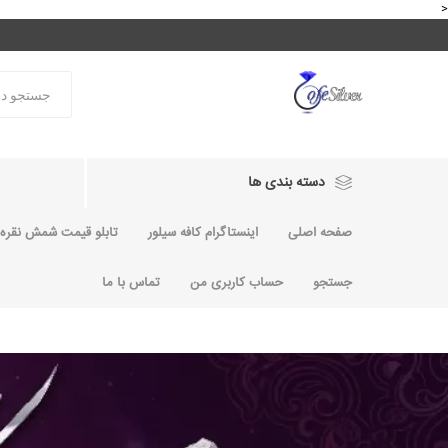
<
دسته بندی ها
صفحه اصلی
اینستاگرام کافه سیلور
تابلو قیمت شمش نقره و
جستجو
حساب کاربری من
تماس با ما