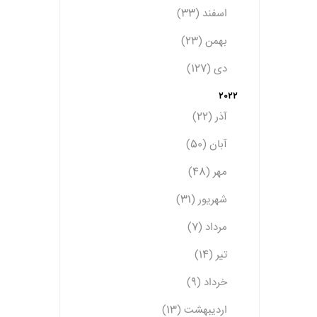
اسفند (33)
بهمن (23)
دی (127)
2022
آذر (22)
آبان (50)
مهر (48)
شهریور (31)
مرداد (7)
تیر (14)
خرداد (9)
اردیبهشت (13)