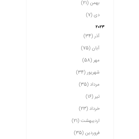
بهمن (21)
دی (7)
2023
آذر (34)
آبان (75)
مهر (58)
شهریور (34)
مرداد (35)
تیر (16)
خرداد (23)
اردیبهشت (21)
فروردین (35)