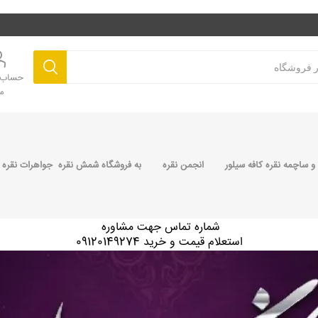
حساب ک
م
 ساچمه نقره کافه سیلور
انجمن نقره
به فروشگاه شمش نقره جواهرات نقره 
شماره تماس جهت مشاوره
استعلام قیمت و خرید 09120149274