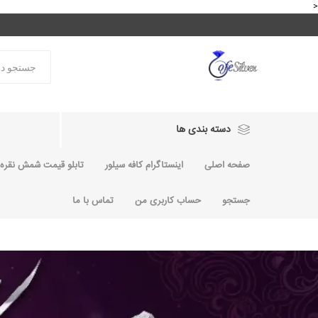
<
دسته بندی ها
صفحه اصلی
اینستاگرام کافه سیلور
تابلو قیمت شمش نقره و
جستجو
حساب کاربری من
تماس با ما