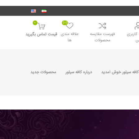
0
(0)
اربری
فهرست مقایسه
علاقه مندی
قیمت تماس بگیرید
ن
محصولات
ها
کافه سیلور خوش آمدید
درباره کافه سیلور
محصولات جدید