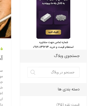
شماره تماس جهت مشاوره
استعلام قیمت و خرید 09120149274
15 شهریور 2
جستجوی وبلاگ
آ
سا
مو
جو
خو
دسته بندی ها
اط
ای
دا
قیمت نقره (45)