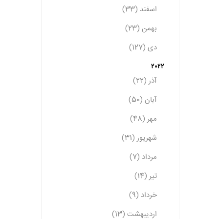
اسفند (33)
بهمن (23)
دی (127)
2022
آذر (22)
آبان (50)
مهر (48)
شهریور (31)
مرداد (7)
تیر (14)
خرداد (9)
اردیبهشت (13)