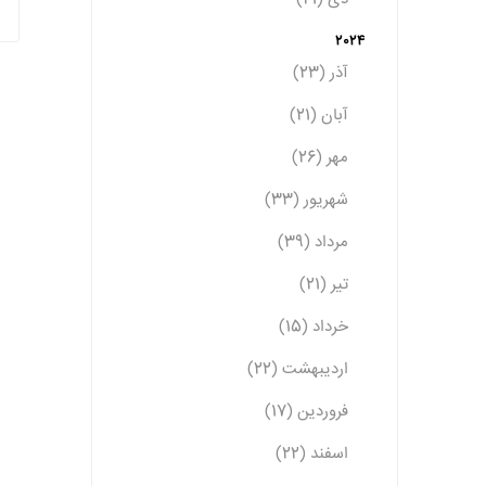
2024
آذر (23)
آبان (21)
مهر (26)
شهریور (33)
مرداد (39)
تیر (21)
خرداد (15)
اردیبهشت (22)
فروردین (17)
اسفند (22)