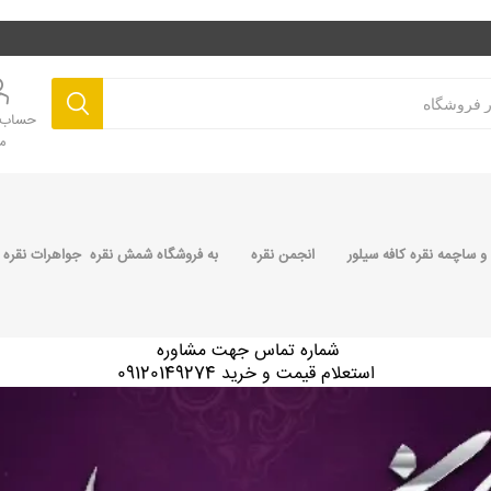
حساب ک
م
 ساچمه نقره کافه سیلور
انجمن نقره
به فروشگاه شمش نقره جواهرات نقره 
شماره تماس جهت مشاوره
استعلام قیمت و خرید 09120149274