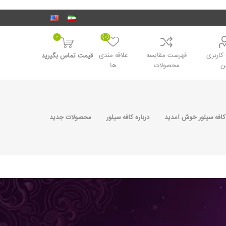
0
(0)
اربری
فهرست مقایسه
علاقه مندی
قیمت تماس بگیرید
ن
محصولات
ها
کافه سیلور خوش آمدید
درباره کافه سیلور
محصولات جدید