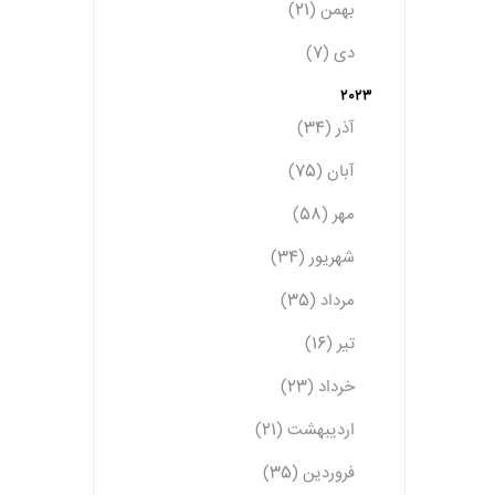
بهمن (21)
دی (7)
2023
آذر (34)
آبان (75)
مهر (58)
شهریور (34)
مرداد (35)
تیر (16)
خرداد (23)
اردیبهشت (21)
فروردین (35)