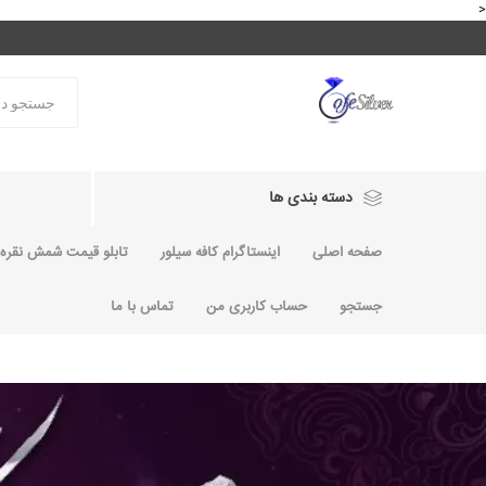
<
دسته بندی ها
صفحه اصلی
اینستاگرام کافه سیلور
تابلو قیمت شمش نقره و
جستجو
حساب کاربری من
تماس با ما