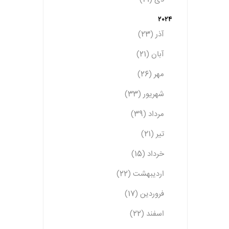
2024
آذر (23)
آبان (21)
مهر (26)
شهریور (33)
مرداد (39)
تیر (21)
خرداد (15)
اردیبهشت (22)
فروردین (17)
اسفند (22)