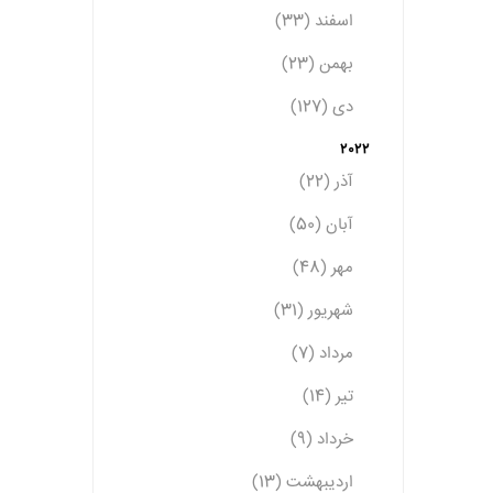
اسفند (33)
بهمن (23)
دی (127)
2022
آذر (22)
آبان (50)
مهر (48)
شهریور (31)
مرداد (7)
تیر (14)
خرداد (9)
اردیبهشت (13)