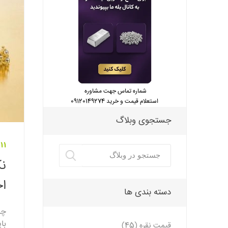
شماره تماس جهت مشاوره
استعلام قیمت و خرید 09120149274
جستجوی وبلاگ
11 دی 1401
نک
ا
دسته بندی ها
چا
با
قیمت نقره (45)