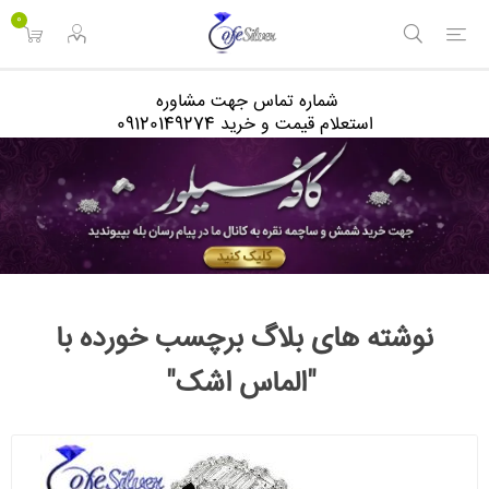
<
0
شماره تماس جهت مشاوره
استعلام قیمت و خرید 09120149274
نوشته های بلاگ برچسب خورده با
"الماس اشک"