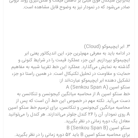
بنابراین سیگنال قوی مبنی بر کاهش قیمت و شکل‌گیری روند نزولی
صادر می‌شود که در نمودار نیز به وضوح قابل مشاهده است.
3. ابر ایچیموکو (Cloud)
در ادامه باید به معرفی مهم‌ترین جزء این اندیکاتور یعنی ابر
ایچیموکو بپردازیم. این جزء عملکرد قیمت را در شرایط کنونی و
گذشته به نمایش می‌گذارد. عملکرد این خط تقریبا شبیه به مفاهیم
حمایت و مقاومت در تحلیل تکنیکال است. در همین راستا دو جزء
تشکیل دهنده ابر ایچیموکو عبارت‌اند از:
سنکو اسپن A (Senkou Span A)
خط سنکو اسپن A از محاسبه میانگین کیجونسن و تنکانسن به
دست می‌آید. نکته مهم در خصوص این خط آن است که پس از
محاسبه میانگین کیجونسن و تنکانسن، برای ترسیم خط سنکو اسپن
A روی نمودار، آن را 26 کندل جلوتر می‌اندازند. هر کندل را می‌توانید
معادل یک دوره زمانی در نظر بگیرید.
سنکو اسپن B (Senkou Span B)
برای محاسبه سنکو اسپن B باید 52 دوره زمانی را در نظر بگیرید.