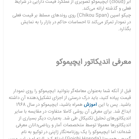
ابر (cloud) ایچیموکو تصویری از عملکرد قیمت دارایی در شرایط
فعلی و گذشته ارائه می‌کند.
چیکو اسپن (Chikou Span) روی روندهای مسلط بر قیمت فعلی
در نمودار تمرکز می‌کند تا احساسات حاکم در بازار را به نمایش
بگذارد.
معرفی اندیکاتور ایچیموکو
قبل از آنکه شما به‌عنوان معامله‌گر بتوانید ایچیموکو را روی نمودار
قیمت پیاده کنید، باید درک درستی از اجزای تشکیل‌دهنده آن داشته
باشید. پس با این
آموزش
همراه باشید، ایچیموکو در سال 1968
ابداع شد. برای معرفی آن روشی کاملا متفاوت در مقایسه با سایر
اندیکاتورهای تحلیل تکنیکال طی شد. به‌عبارت دیگر بسیاری از
اندیکاتورها معمولا توسط متخصصات آمار و ریاضی‌دانان معرفی
شده‌اند؛ اما ایچیموکو را یک روزنامه‌نگار ژاپنی در توکیو به نام
گویچی هوسودا (Goichi Hosoda) ابداع کرد. البته او در این مسیر