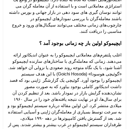
استراتژی معاملاتی است و با استفاده از آن معامله گران می 
توانند نوسان گیری های سود دهی در بازار جهانی و بورس داشته 
باشند معامله‌گران با بررسی نمودار‌های ایچیموکو در 
چارچوب‌های زمانی مختلف می‌توانند سیگنال‌های ورود و خروج 
مناسبی را دریافت کنند.
ایچیموکو اولین بار چه زمانی بوجود آمد ؟
اغلب پلتفرم‌های معاملاتی ایچیموکو را به عنوان اندیکاتور ارائه 
می‌دهند. زمانی که معامله‌گری با ساختار‌های سازنده ایچیموکو 
آشنا شود، با یک نگاه متوجه روند صعودی یا نزولی آن خواهد شد. 
«گوئیچی هوسودا» (Goichi Hosoda) با این هدف سیستم 
ایچیموکو را بوجود آورد. گوئیچی یک گزارشگر  ژاپنی بود که قصد 
داشت اندیکاتور کاملی بوجود بیاورد که به صورت مصور 
نشان‌دهنده گرایش بازار در نمودار باشد. بعد از تنظیم کردن آن 
برای سال‌ها، او در نهایت نتیجه یافته‌های خود را در سال ۱۹۶۰ 
میلادی منتشر کرد. این اولین مقاله درباره سیستم ایچیموکو بود و 
به سرعت توسط بسیاری از معامله‌گران ژاپنی و آسیایی استفاده 
شد. بعد از گسترش یافتن کامپیوترها در دهه ۱۹۹۰ میلادی، 
طرفداران سیستم ایچیموکو در غرب بیشتر و بیشتر شدند. پس از 