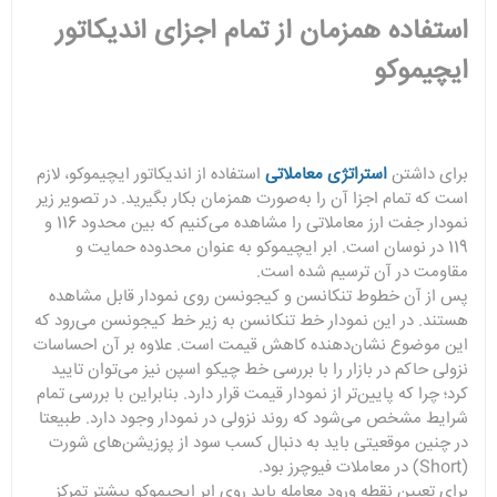
استفاده همزمان از تمام اجزای اندیکاتور
ایچیموکو
برای داشتن
استراتژی معاملاتی
استفاده از اندیکاتور ایچیموکو، لازم
است که تمام اجزا آن را به‌صورت همزمان بکار بگیرید. در تصویر زیر
نمودار جفت ارز معاملاتی را مشاهده می‌کنیم که بین محدود 116 و
119 در نوسان است. ابر ایچیموکو به عنوان محدوده حمایت و
مقاومت در آن ترسیم شده است.
پس از آن خطوط تنکانسن و کیجونسن روی نمودار قابل مشاهده
هستند. در این نمودار خط تنکانسن به زیر خط کیجونسن می‌رود که
این موضوع نشان‌دهنده کاهش قیمت است. علاوه بر آن احساسات
نزولی حاکم در بازار را با بررسی خط چیکو اسپن نیز می‌توان تایید
کرد؛ چرا که پایین‌تر از نمودار قیمت قرار دارد. بنابراین با بررسی تمام
شرایط مشخص می‌شود که روند نزولی در نمودار وجود دارد. طبیعتا
در چنین موقعیتی باید به دنبال کسب سود از پوزیشن‌های شورت
(Short) در معاملات فیوچرز بود.
برای تعیین نقطه ورود معامله باید روی ابر ایچیموکو بیشتر تمرکز