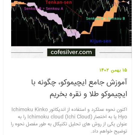
15 بهمن 1402
آموزش جامع ایچیموکو، چگونه با
ایچیموکو طلا و نقره بخریم
اکنون نحوه عملکرد و استفاده از اندیکاتور Ichimoku Kinko
Hyo یا به اختصار Ichimoku cloud (Ichi Cloud) را به
عنوان یکی از روش های تحلیل تکنیکال به طور مفصل نحوه را
توضیح خواهم داد.