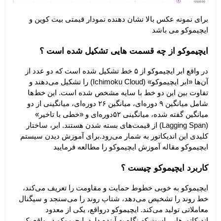
برای نمونه عکس بالا نشان دهنده نمودار قیمتی بیت کوین و 
ایچیموکو می باشد
ایچیموکو از چه قسمت‌ هایی تشکیل شده است ؟
در واقع ابر ایچیموکو از ۵ خط تشکیل شده است که دو عدد از 
آن‌ها «ابر ایچیموکو» (Ichimoku Cloud) را تشکیل می‌دهند و 
تفاوت بین این دو خط با سایه مشخص شده است. این خط‌ها 
شامل میانگین ۹ دوره‌ای، میانگین ۲۶ دوره‌‌ای، میانگینی از دو 
میانگین گفته شده، میانگینی ۵۲دوره‌‌ای و «خطی با تاخیر» 
(Lagging Span) از قیمت‌های بسته شدن هستند. ابر، ساختار 
کلیدی این اندیکاتور به شمار می‌رود.برای آموزش دیدن سیستم 
ایچیموکو مقاله آموزش ایچیموکو را مطالعه فرمایید
کاربرد ایچیموکو چیست ؟
ایچیموکو به خوبی خطوط حمایت و مقاومت را تعریف می‌کند، 
خط روند را تشخیص می‌دهد، شتاب روند را می‌سنجد و سیگنال 
معاملاتی تولید می‌کند. ایچیموکو درواقع، یکی از معدود 
اندیکاتور‌هایی است که نگاه به آینده دارد. ایچیموکو در واقع یک 