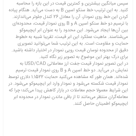
سپس میانگین بیشترین و کمترین قیمت در این بازه را محاسبه
کنید. به این ترتیب خط سنکو اسپن B به دست می‌آید. هنگام پیاده
کردن این خط روی نمودار، آن را معادل 26 کندل جلوتر می‌اندازند.
با ترسیم دو خط سنکو اسپن A و B روی نمودار قیمت، محدوده‌ای
بین آن‌ها ایجاد می‌شود. این محدود را به عنوان ابر ایچیموکو
می‌شناسند. ماهیت عملکرد این ابر قیمت، تقریبا شبیه به خطوط
حمایت و مقاومت است. به این ترتیب شما می‌توانید تصویری
دقیق از محدوده نوسان قیمت رویی نمودار در اختیار داشته باشید.
برای درک بهتر این موضوع به تصویر زیر نگاه کنید.
در این تصویر نمودار قیمت جفت ارز معاملاتی USD/CAD به
نمایش در می‌آید. دو خط اسپن A و B روی نمودار قیمت ترسیم
شده‌اند. همان طور که مشاهده می‌کنید حمایت 1.1522 دلاری توسط
نمودار قیمت شکسته می‌شود و نمودار وارد ابر ایچیموکو می‌شود. در
این شرایط معمولا حجم معاملات در بازار کاهش پیدا می‌کند؛ چرا که
معامله‌گران منتظر می‌مانند تا از باقی ماندن نمودار در محدوده ابر
ایچیموکو اطمینان حاصل کنند.