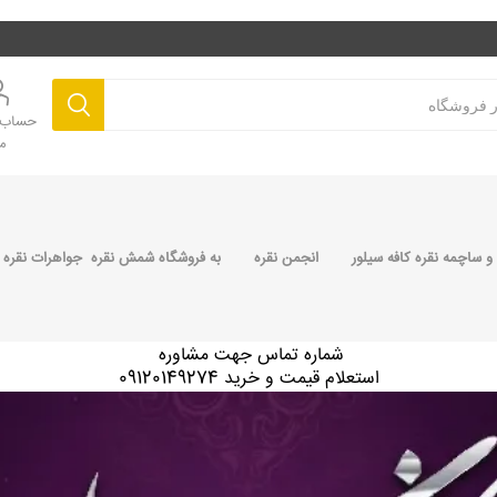
حساب ک
م
 ساچمه نقره کافه سیلور
انجمن نقره
به فروشگاه شمش نقره جواهرات نقره 
شماره تماس جهت مشاوره
استعلام قیمت و خرید 09120149274