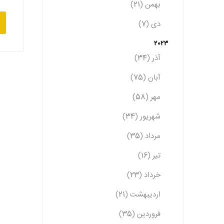
بهمن (21)
دی (7)
2023
آذر (34)
آبان (75)
مهر (58)
شهریور (34)
مرداد (35)
تیر (16)
خرداد (23)
اردیبهشت (21)
فروردین (35)