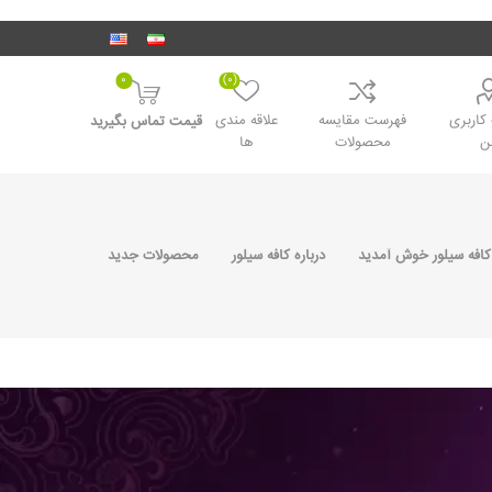
0
(0)
اربری
فهرست مقایسه
علاقه مندی
قیمت تماس بگیرید
ن
محصولات
ها
کافه سیلور خوش آمدید
درباره کافه سیلور
محصولات جدید