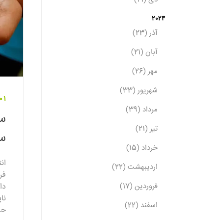
2024
آذر (23)
آبان (21)
مهر (26)
شهریور (33)
01 دی 403
مرداد (39)
سر
تیر (21)
سه
خرداد (15)
ان
اردیبهشت (22)
فر
فروردین (17)
دا
نا
اسفند (22)
حف