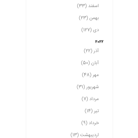
اسفند (33)
بهمن (23)
دی (127)
2022
آذر (22)
آبان (50)
مهر (48)
شهریور (31)
مرداد (7)
تیر (14)
خرداد (9)
اردیبهشت (13)