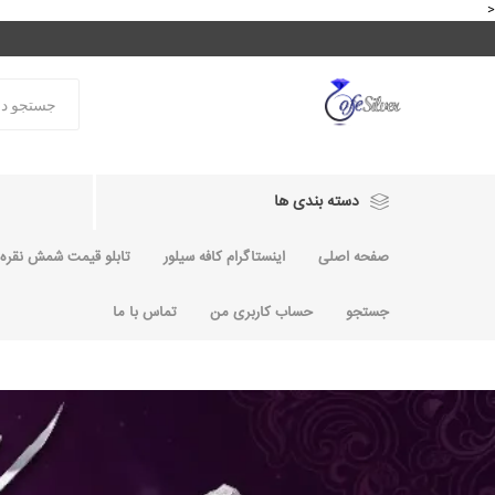
<
دسته بندی ها
صفحه اصلی
اینستاگرام کافه سیلور
تابلو قیمت شمش نقره و
جستجو
حساب کاربری من
تماس با ما