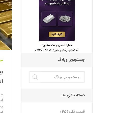
شماره تماس جهت مشاوره
استعلام قیمت و خرید 09120149274
جستجوی وبلاگ
03 دی 3
ب
ا
بی
دسته بندی ها
ام
به
قیمت نقره (45)
اس