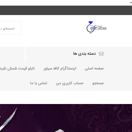
<
دسته بندی ها
صفحه اصلی
اینستاگرام کافه سیلور
تابلو قیمت شمش نقره و
جستجو
حساب کاربری من
تماس با ما