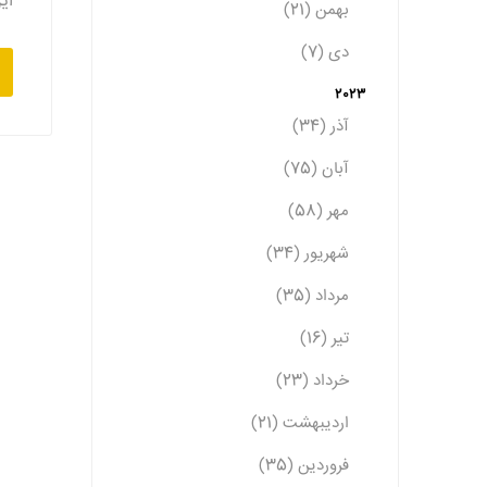
ای
بهمن (21)
دی (7)
2023
آذر (34)
آبان (75)
مهر (58)
شهریور (34)
مرداد (35)
تیر (16)
خرداد (23)
اردیبهشت (21)
فروردین (35)