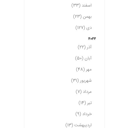
اسفند (33)
بهمن (23)
دی (127)
2022
آذر (22)
آبان (50)
مهر (48)
شهریور (31)
مرداد (7)
تیر (14)
خرداد (9)
اردیبهشت (13)