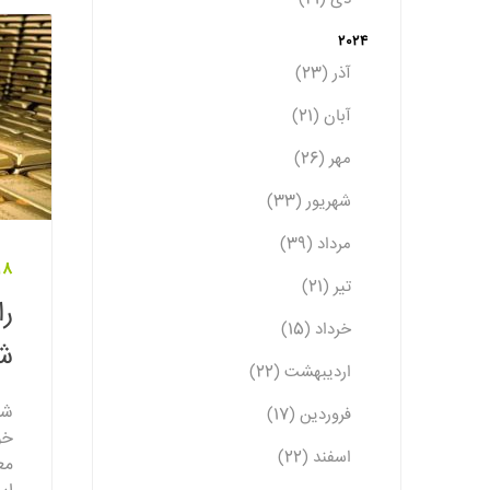
2024
آذر (23)
آبان (21)
مهر (26)
شهریور (33)
مرداد (39)
18 مهر 03
تیر (21)
را
خرداد (15)
ش
اردیبهشت (22)
شم
فروردین (17)
خو
اسفند (22)
مع