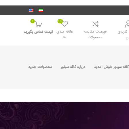
0
(0)
اربری
فهرست مقایسه
علاقه مندی
قیمت تماس بگیرید
ن
محصولات
ها
کافه سیلور خوش آمدید
درباره کافه سیلور
محصولات جدید