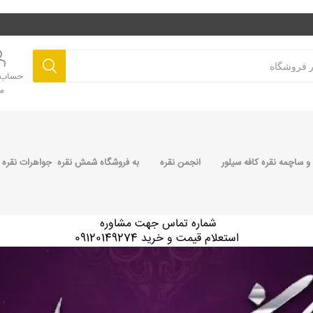
حساب ک
م
 ساچمه نقره کافه سیلور
انجمن نقره
به فروشگاه شمش نقره جواهرات نقره 
شماره تماس جهت مشاوره
استعلام قیمت و خرید 09120149274