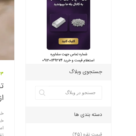
شماره تماس جهت مشاوره
استعلام قیمت و خرید 09120149274
جستجوی وبلاگ
23 مهر 
تف
از
خر
دسته بندی ها
خر
اس
قیمت نقره (45)
تف