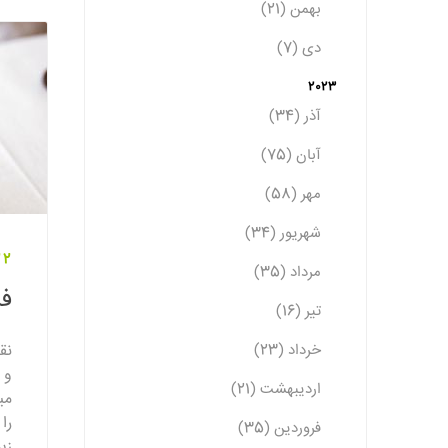
بهمن (21)
دی (7)
2023
آذر (34)
آبان (75)
مهر (58)
شهریور (34)
22 اسفند 
مرداد (35)
فر
تیر (16)
خرداد (23)
نق
و 
اردیبهشت (21)
می
را
فروردین (35)
زی