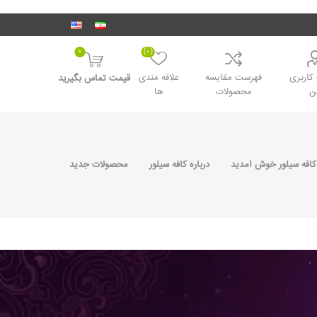
0
(0)
اربری
فهرست مقایسه
علاقه مندی
قیمت تماس بگیرید
ن
محصولات
ها
کافه سیلور خوش آمدید
درباره کافه سیلور
محصولات جدید