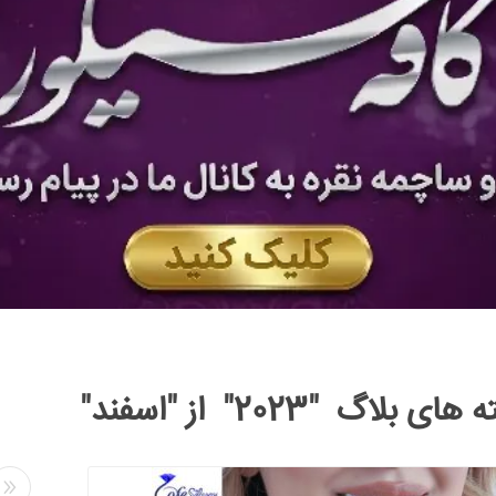
ی بلاگ "2023" از "اسفند"