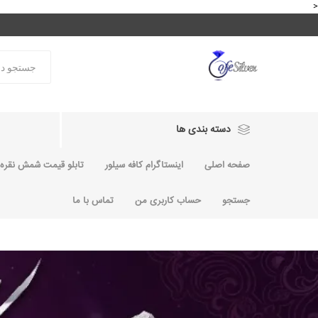
<
دسته بندی ها
صفحه اصلی
اینستاگرام کافه سیلور
تابلو قیمت شمش نقره و
جستجو
حساب کاربری من
تماس با ما