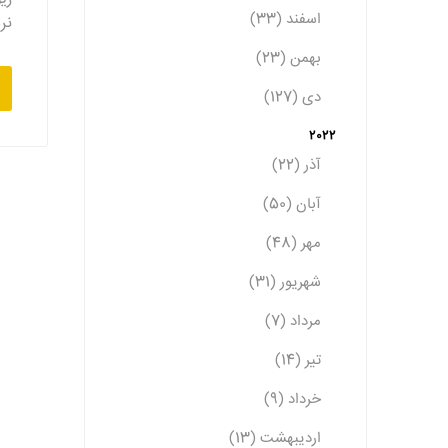
اسفند (33)
نر
بهمن (23)
دی (127)
2022
آذر (22)
آبان (50)
مهر (48)
شهریور (31)
مرداد (7)
تیر (14)
خرداد (9)
اردیبهشت (13)