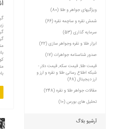
ان
ویژگیهای جواهر و طلا (80)
گر
شمش نقره و ساچمه نقره (66)
زی
گر
سرمایه گذاری (53)
گر
ابزار طلا و نقره وجواهر سازی (22)
مت
با
صدور شناسنامه جواهرات (17)
کو
قیمت طلا, قیمت سکه, قیمت دلار -
مت
شبکه اطلاع رسانی طلا و نقره و ارز و
با
ارز دیجیتال (68)
مقالات جواهر طلا و نقره (248)
تحلیل های بورس (10)
آرشیو بلاگ