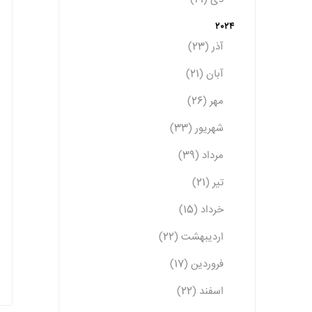
2024
آذر (23)
آبان (21)
مهر (26)
شهریور (33)
مرداد (39)
تیر (21)
خرداد (15)
اردیبهشت (22)
فروردین (17)
اسفند (22)