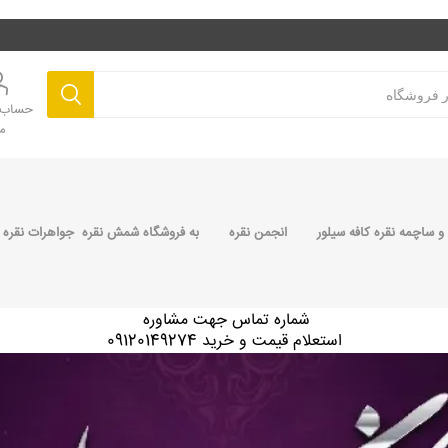
حساب ک
م
 ساچمه نقره کافه سیلور
انجمن نقره
به فروشگاه شمش نقره جواهرات نقره 
شماره تماس جهت مشاوره
استعلام قیمت و خرید 09120149274