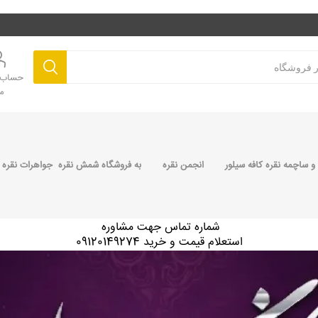
حساب ک
م
 ساچمه نقره کافه سیلور
انجمن نقره
به فروشگاه شمش نقره جواهرات نقره 
شماره تماس جهت مشاوره
استعلام قیمت و خرید 09120149274