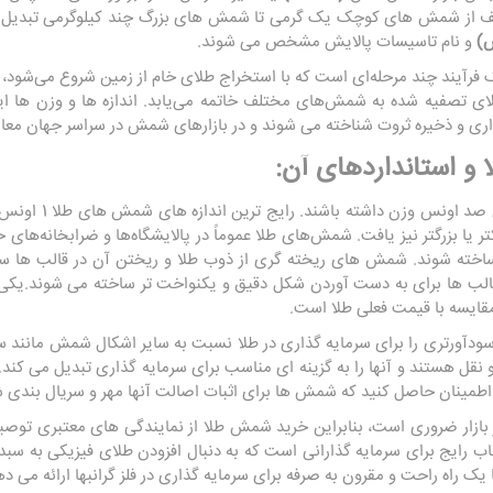
تلف از شمش های کوچک یک گرمی تا شمش های بزرگ چند کیلوگرمی تبدیل م
ش)
و نام تاسیسات پالایش مشخص می شوند.
 فرآیند چند مرحله‌ای است که با استخراج طلای خام از زمین شروع می‌شود، 
طلای تصفیه شده به شمش‌های مختلف خاتمه می‌یابد. اندازه ها و وزن ها 
ری و ذخیره ثروت شناخته می شوند و در بازارهای شمش در سراسر جهان معام
 استانداردهای آن:
تر یا بزرگتر نیز یافت. شمش‌های طلا عموماً در پالایشگاه‌ها و ضرابخانه‌ها
ساخته شوند. شمش های ریخته گری از ذوب طلا و ریختن آن در قالب ها 
قالب ها برای به دست آوردن شکل دقیق و یکنواخت تر ساخته می شوند.یکی ا
قایسه با قیمت فعلی طلا است.
ودآورتری را برای سرمایه گذاری در طلا نسبت به سایر اشکال شمش مانند 
و نقل هستند و آنها را به گزینه ای مناسب برای سرمایه گذاری تبدیل می ک
 اطمینان حاصل کنید که شمش ها برای اثبات اصالت آنها مهر و سریال بندی ش
بازار ضروری است، بنابراین خرید شمش طلا از نمایندگی های معتبری توص
 رایج برای سرمایه گذارانی است که به دنبال افزودن طلای فیزیکی به سبد
یک راه راحت و مقرون به صرفه برای سرمایه گذاری در فلز گرانبها ارائه می ده