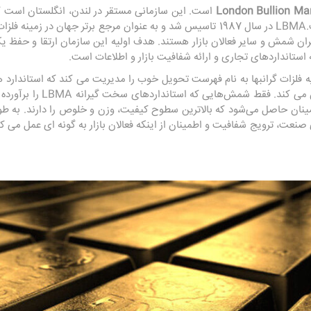
است. این سازمانی مستقر در لندن، انگلستان است که
در خارج از بورس (OTC) است.LBMA در سال 1987 تاسیس شد و به عنوان مرجع برتر ج
ران شمش و سایر فعالان بازار هستند. هدف اولیه این سازمان ارتقا و حفظ یکپ
استانداردهای تجاری و ارائه شفافیت بازار و اطلاعات است.
 فلزات گرانبها به نام فهرست تحویل خوب را مدیریت می کند که استاندارد ه
استفاده در تجارت بین المللی تع
ی صنعت، ترویج شفافیت و اطمینان از اینکه فعالان بازار به گونه ای عمل می کنن