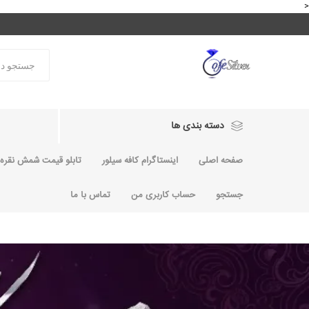
<
دسته بندی ها
صفحه اصلی
اینستاگرام کافه سیلور
تابلو قیمت شمش نقره و
جستجو
حساب کاربری من
تماس با ما