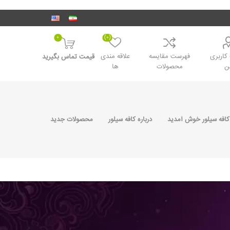
0
(0)
اربری
فهرست مقایسه
علاقه مندی
قیمت تماس بگیرید
ن
محصولات
ها
کافه سیلور خوش آمدید
درباره کافه سیلور
محصولات جدید