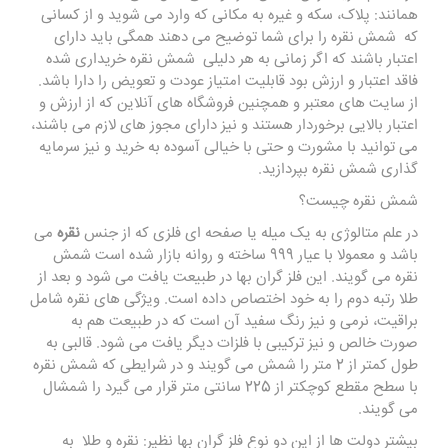
همانند: پلاک، سکه و غیره به مکانی که وارد می شوید و از کسانی
که شمش نقره را برای شما توضیح می دهند همگی باید دارای
اعتبار باشند که اگر زمانی به هر دلیلی شمش نقره خریداری شده
فاقد اعتبار و ارزش بود قابلیت امتیاز عودت و تعویض را دارا باشد.
از سایت های معتبر و همچنین فروشگاه های آنلاین که از ارزش و
اعتبار بالایی برخوردار هستند و نیز دارای مجوز های لازم می باشند،
می توانید با مشورت و حتی با خیالی آسوده به خرید و نیز سرمایه
گذاری شمش نقره بپردازید.
شمش نقره چیست؟
در علم متالوژی به یک میله یا صفحه ای فلزی که از جنس
نقره
می
باشد و معمولا با عیار 999 ساخته و روانه بازار شده است شمش
نقره می گویند. این فلز گران بها در طبیعت یافت می شود و بعد از
طلا رتبه دوم را به خود اختصاص داده است. ویژگی های نقره شامل
براقیت، نرمی و نیز رنگ سفید آن است که در طبیعت هم به
صورت خالص و نیز ترکیبی با فلزات دیگر یافت می شود. قالبی به
طول کمتر از 2 متر را شمش می گویند و در شرایطی که شمش نقره
با سطح مقطع کوچکتر از 225 سانتی متر قرار می گیرد را شمشال
می گویند.
بیشتر دولت ها از این دو نوع فلز گران بها نظیر: نقره و طلا به