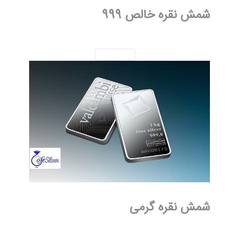
شمش نقره خالص 999
شمش نقره گرمی