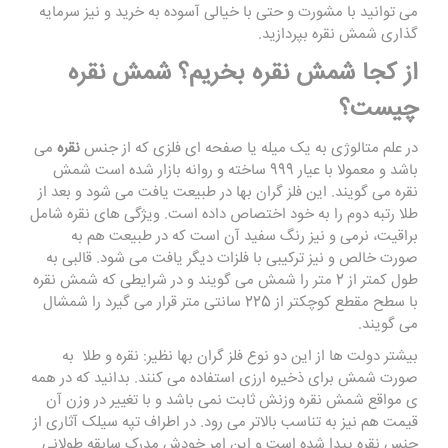
می توانید با مشورت و حتی با خیالی آسوده به خرید و نیز سرمایه
گذاری شمش نقره بپردازید.
از کجا شمش نقره بخریم؟ شمش نقره
چیست؟
در علم متالوژی به یک میله یا صفحه ای فلزی که از جنس
نقره
می
باشد و معمولا با عیار 999 ساخته و روانه بازار شده است شمش
نقره می گویند. این فلز گران بها در طبیعت یافت می شود و بعد از
طلا رتبه دوم را به خود اختصاص داده است. ویژگی های نقره شامل
براقیت، نرمی و نیز رنگ سفید آن است که در طبیعت هم به
صورت خالص و نیز ترکیبی با فلزات دیگر یافت می شود. قالبی به
طول کمتر از 2 متر را شمش می گویند و در شرایطی که شمش نقره
با سطح مقطع کوچکتر از 225 سانتی متر قرار می گیرد را شمشال
می گویند.
بیشتر دولت ها از این دو نوع فلز گران بها نظیر: نقره و طلا به
صورت شمش برای ذخیره ارزی استفاده می کنند. بدانید که در همه
ی مواقع شمش نقره وزنش ثابت نمی باشد و با تغییر در وزن آن
قیمت هم نیز به تناسب بالاتر می رود. در اطراف تپه سیلک آثاری از
جنس نقره پیدا شده است و این امر خودش مدرک سابقه طولانی