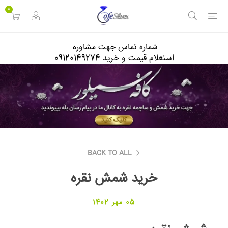
<
0
شماره تماس جهت مشاوره
استعلام قیمت و خرید 09120149274
BACK TO ALL
خرید شمش نقره
05 مهر 1402