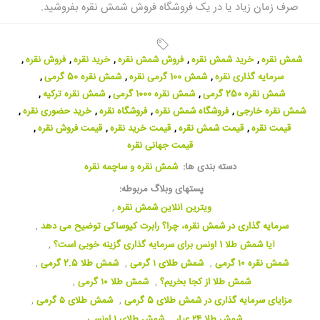
صرف زمان زیاد یا در یک فروشگاه فروش شمش نقره بفروشید.
شمش نقره
,
خرید شمش نقره
,
فروش شمش نقره
,
خرید نقره
,
فروش نقره
,
سرمایه گذاری نقره
,
شمش 100 گرمی نقره
,
شمش نقره 50 گرمی
,
شمش نقره 250 گرمی
,
شمش نقره 1000 گرمی
,
شمش نقره ترکیه
,
شمش نقره خارجی
,
فروشگاه شمش نقره
,
فروشگاه نقره
,
خرید حضوری نقره
,
قیمت نقره
,
قیمت شمش نقره
,
قیمت خرید نقره
,
قیمت فروش نقره
,
قیمت جهانی نقره
دسته بندی ها:
شمش نقره و ساچمه نقره
پستهای وبلاگ مربوطه:
ویترین آنلاین شمش نقره
,
سرمایه گذاری در شمش نقره، چرا؟ رابرت کیوساکی توضیح می دهد
,
آیا شمش طلا 1 اونس برای سرمایه گذاری گزینه خوبی است؟
,
شمش نقره ۱۰ گرمی
,
شمش طلای ۱ گرمی
,
شمش طلا 2.5 گرمی
,
شمش طلا از کجا بخریم؟
,
شمش طلا ۱۰ گرمی
,
مزایای سرمایه گذاری در شمش طلای 5 گرمی
,
شمش طلای ۵ گرمی
,
شمش طلا ۲۴ عیار
,
شمش طلای ۱ اونسی
,