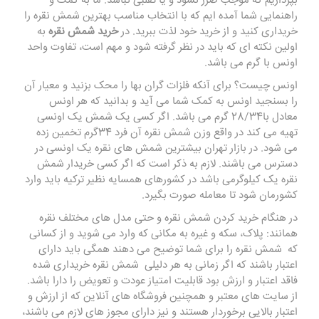
بپردازیم که موجب ضرر نشود و یا تقلبی نباشد. ما به کمک و
راهنمایی شما آمده ایم که با انتخاب مناسب بهترین شمش نقره را
خریداری کنید و از خرید خود لذت ببرید. در
خرید شمش نقره
به
اولین نکته ای که باید در نظر گرفته شود و مهم است، تفاوت واحد
اونس با گرم می باشد.
اونس چیست؟ برای آنکه فلزات گران بها را محک بزنید و معیار آن
را بسنجید اونس به کمک شما می آید و بدانید که هر اونس
معادل با28/34 گرم می باشد. اگر کسی یک شمش یک اونسی
تهیه می کند در واقع وزن شمش نقره آن فرد 34گرم تخمین زده
می شود. در بازار تهران بیشترین شمش های نقره یک اونسی در
دسترس می باشند. لازم به ذکر است که اگر کسی خریدار شمش
نقره یک کیلوگرمی باشد در کشورهای همسایه نظیر ترکیه باید وارد
کشورمان شود تا معامله صورت بگیرد.
در هنگام خرید کردن شمش نقره و حتی مدل های مختلف نقره
همانند: پلاک، سکه و غیره به مکانی که وارد می شوید و از کسانی
که شمش نقره را برای شما توضیح می دهند همگی باید دارای
اعتبار باشند که اگر زمانی به هر دلیلی شمش نقره خریداری شده
فاقد اعتبار و ارزش بود قابلیت امتیاز عودت و تعویض را دارا باشد.
از سایت های معتبر و همچنین فروشگاه های آنلاین که از ارزش و
اعتبار بالایی برخوردار هستند و نیز دارای مجوز های لازم می باشند،