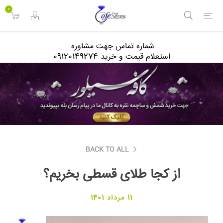
<
0
شماره تماس جهت مشاوره
استعلام قیمت و خرید 09120149274
BACK TO ALL
از کجا طلای قسطی بخریم؟
11 مرداد 1401