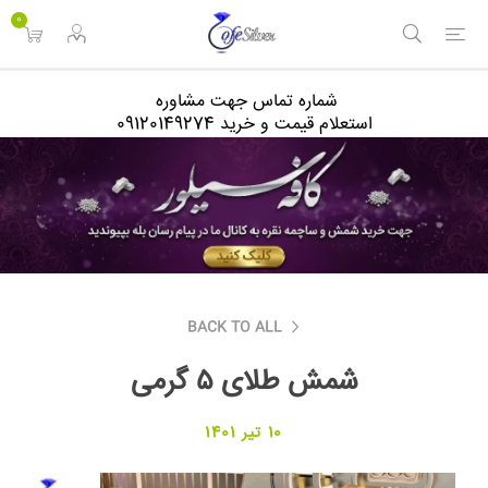
<
0
شماره تماس جهت مشاوره
استعلام قیمت و خرید 09120149274
BACK TO ALL
شمش طلای ۵ گرمی
10 تیر 1401