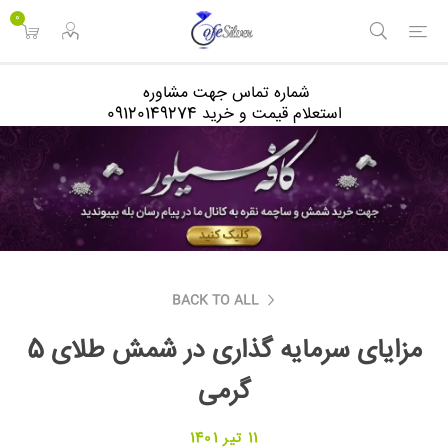
<
0
شماره تماس جهت مشاوره
استعلام قیمت و خرید 09120149274
BACK TO ALL
مزایای سرمایه گذاری در شمش طلای 5
گرمی
11 تیر 1401