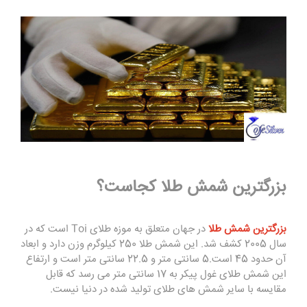
بزرگترین شمش طلا کجاست؟
بزرگترین شمش طلا
در جهان متعلق به موزه طلای Toi است که در
سال 2005 کشف شد. این شمش طلا 250 کیلوگرم وزن دارد و ابعاد
آن حدود 45 است.5 سانتی متر و 22.5 سانتی متر است و ارتفاع
این شمش طلای غول پیکر به 17 سانتی متر می رسد که قابل
مقایسه با سایر شمش های طلای تولید شده در دنیا نیست.