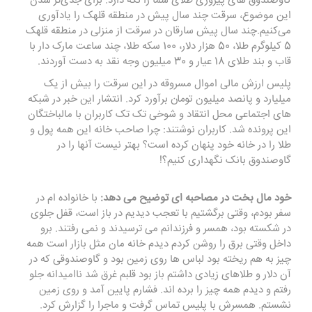
گاوصندوق های پیزوری طلای شما را نگه دارد. برای جدی‌تر شدن
این موضوع، سرقت چند سال پیش در منطقه قلهک را یادآوری
می‌کنیم.چند سال پیش سارقان در سرقت از منزلی در منطقه قلهک
5 کیلوگرم طلا، 50 هزار دلار، 100 سکه طلا، چند ساعت مارک دار با
قاب و بند طلای 18 عیار و 30 میلیون وجه نقد به دست آوردند.
پلیس ارزش مالی اموال مسروقه در این سرقت را بیش از یک
میلیارد و پانصد میلیون تومان برآورد کرد. انتشار این خبر در شبکه
های اجتماعی محل انتقاد و شوخی تک تک کاربران با مالباختگان
این پرونده شد. کاربران نوشتند: چرا صاحب خانه این همه پول و
طلا را در خانه خود پنهان کرده است؟ بهتر نیست آنها را در
گاوصندوق بانک نگهداری کنیم؟!
خود مال بخت در مصاحبه ای توضیح می دهد:
با خانواده ام در
سفر بودم، وقتی برگشتیم با تعجب دیدیم در باز است، قفل جلوی
در شکسته بود، همسر و فرزندانم می ترسیدند و نمی رفتند. برو
داخل وقتی برق را روشن کردم دیدم خانه مان مثل بازار است همه
چیز به هم ریخته بود لباس ها روی زمین بود و گاوصندوقی که در
آن دلار و طلاهای زیادی داشتم باز بود قلبم غرق شد ناامیدانه جلو
رفتم و دیدم همه چیز را برده اند. فشارم پایین آمد و روی زمین
نشستم. همسرش با پلیس تماس گرفت و ماجرا را گزارش کرد.