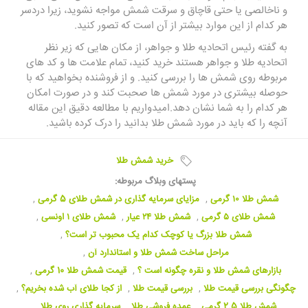
و ناخالصی یا حتی قاچاق و سرقت شمش مواجه نشوید، زیرا دردسر
هر کدام از این موارد بیشتر از آن است که تصور کنید.
به گفته رئیس اتحادیه طلا و جواهر، از مکان‌ هایی که زیر نظر
اتحادیه طلا و جواهر هستند خرید کنید، تمام علامت ‌ها و کد های
مربوطه روی شمش ها را بررسی کنید. و از فروشنده بخواهید که با
حوصله بیشتری در مورد شمش ها صحبت کند و در صورت امکان
هر کدام را به شما نشان دهد.امیدواریم با مطالعه دقیق این مقاله
آنچه را که باید در مورد شمش طلا بدانید را درک کرده باشید.
خرید شمش طلا
پستهای وبلاگ مربوطه:
شمش طلا ۱۰ گرمی
,
مزایای سرمایه گذاری در شمش طلای 5 گرمی
,
شمش طلای ۵ گرمی
,
شمش طلا ۲۴ عیار
,
شمش طلای ۱ اونسی
,
شمش طلا بزرگ یا کوچک کدام یک محبوب تر است؟
,
مراحل ساخت شمش طلا و استاندارد آن
,
بازارهای شمش طلا و نقره چگونه است ؟
,
قیمت شمش طلا 10 گرمی
,
چگونگی بررسی قیمت طلا
,
بررسی قیمت طلا
,
از کجا طلای آب شده بخریم؟
,
شمش طلا 2.5 گرمی
,
عمده فروشی طلا
,
سرمایه گذاری روی طلا
,