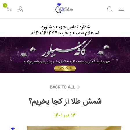
<
0
شماره تماس جهت مشاوره
استعلام قیمت و خرید 09120149274
BACK TO ALL
شمش طلا از کجا بخریم؟
13 تیر 1401