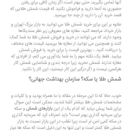
آنها تماس بگیرید، حتی بهتر است اگر زمان کافی برای رفتن
حضوری به آنجا دارید و فراموش نکنید که قیمت شمش طلایی که
قصد خرید آن را دارید از چند جا بپرسید.
علاوه بر این برای خرید شمش طلا می توانید به بازار بزرگ تهران و
بازار خرداد مراجعه کنید، مغازه های معروفی زیر نظر سندیکاها
وجود دارند که می توانند در خرید و فروش شمش طلا به شما کمک
کنند و همچنین می توانید از مغازه ها بپرسید قیمت های مختلف
را دریافت کنید. ، بهترین قیمت را برای خرید یا فروش شمش
بیابید. فقط یک نکته مهم را به شما یادآوری می کنم، از افرادی که
مغازه ندارند شمش نخرید زیرا درجه بندی و شناسایی شمش کار
هرکسی نیست و اگر درگیر این کار نیستید، این کار را نکنید.
شمش طلا یا سکه؟ سازمان بهداشت جهانی؟
خوب، حالا که تا این مرحله در مقاله با ما همراه بودید و با کلیات و
مشخصات شمش طلا بیشتر آشنا شدید، ممکن است این سوال
برای شما پیش بیاید که کدام یک از این
بازارهای شمش
و سکه
برای سرمایه گذاری بهتر است؟ باید اعتراف کرد که سرمایه گذاری
در سکه کمی امن تر است زیرا تقلب در این بازار نسبت به بازار
شمش طلا کمتر است و این تنها به این دلیل است که سکه ها عیار