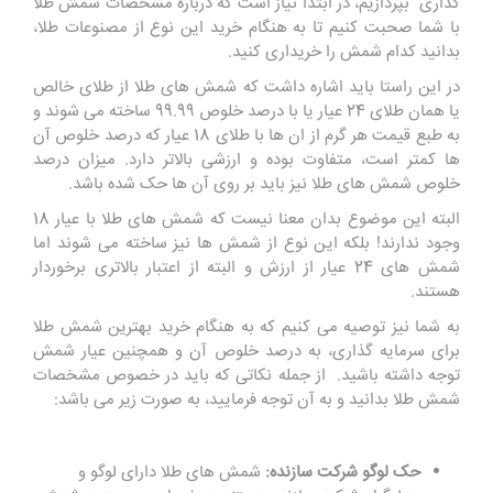
گذاری بپردازیم، در ابتدا نیاز است که درباره مشخصات شمش طلا
با شما صحبت کنیم تا به هنگام خرید این نوع از مصنوعات طلا،
بدانید کدام شمش را خریداری کنید.
در این راستا باید اشاره داشت که شمش های طلا از طلای خالص
یا همان طلای 24 عیار یا با درصد خلوص 99.99 ساخته می شوند و
به طبع قیمت هر گرم از ان ها با طلای 18 عیار که درصد خلوص آن
ها کمتر است، متفاوت بوده و ارزشی بالاتر دارد. میزان درصد
خلوص شمش های طلا نیز باید بر روی آن ها حک شده باشد.
البته این موضوع بدان معنا نیست که شمش های طلا با عیار 18
وجود ندارند! بلکه این نوع از شمش ها نیز ساخته می شوند اما
شمش های 24 عیار از ارزش و البته از اعتبار بالاتری برخوردار
هستند.
به شما نیز توصیه می کنیم که به هنگام خرید بهترین شمش طلا
برای سرمایه گذاری، به درصد خلوص آن و همچنین عیار شمش
توجه داشته باشید. از جمله نکاتی که باید در خصوص مشخصات
شمش طلا بدانید و به آن توجه فرمایید، به صورت زیر می باشد:
حک لوگو شرکت سازنده:
شمش های طلا دارای لوگو و