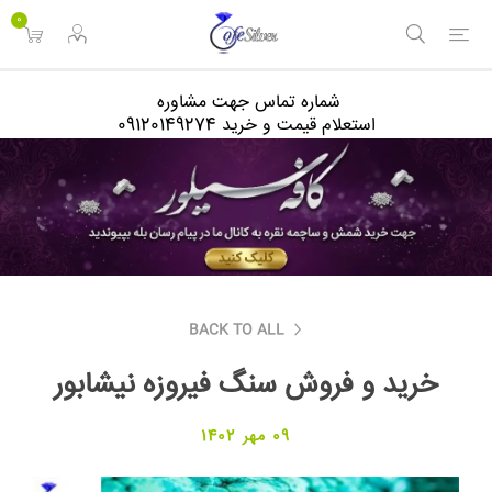
<
0
شماره تماس جهت مشاوره
استعلام قیمت و خرید 09120149274
BACK TO ALL
خرید و فروش سنگ فیروزه نیشابور
09 مهر 1402