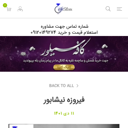
<
0
شماره تماس جهت مشاوره
استعلام قیمت و خرید 09120149274
BACK TO ALL
فیروزه نیشابور
11 دی 1401