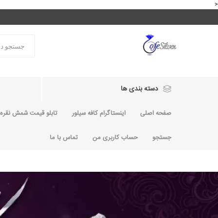
<
دسته بندی ها
صفحه اصلی
اینستاگرام کافه سیلور
تابلو قیمت شمش نقره و
جستجو
حساب کاربری من
تماس با ما