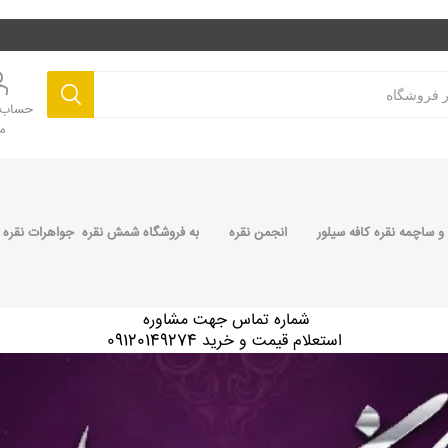
حساب ک
م
 ساچمه نقره کافه سیلور
انجمن نقره
به فروشگاه شمش نقره جواهرات نقره 
شماره تماس جهت مشاوره
استعلام قیمت و خرید 09120149274