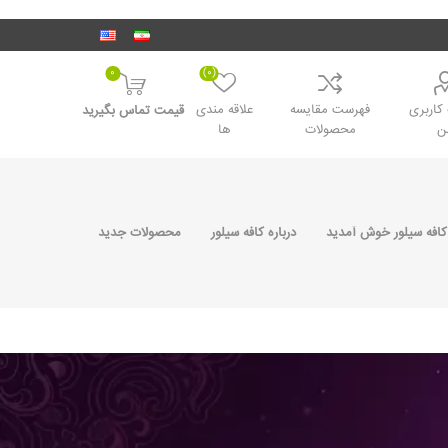
0
(0)
اربری
فهرست مقایسه
علاقه مندی
قیمت تماس بگیرید
ن
محصولات
ها
کافه سیلور خوش آمدید
درباره کافه سیلور
محصولات جدید