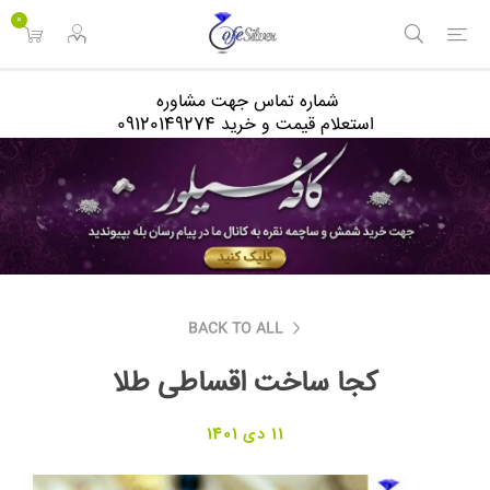
<
0
شماره تماس جهت مشاوره
استعلام قیمت و خرید 09120149274
BACK TO ALL
کجا ساخت اقساطی طلا
11 دی 1401