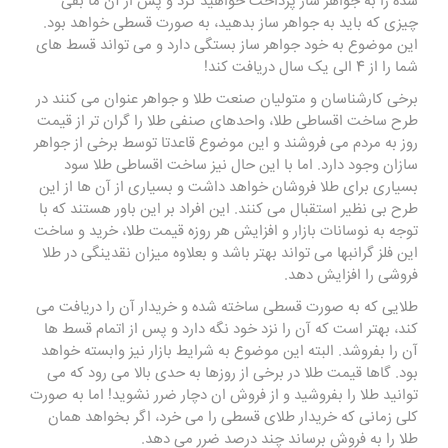
شده را به جواهر ساز پرداخت خواهید کرد و پس از آن ما بقی
چیزی که باید به جواهر ساز بدهید، به صورت قسطی خواهد بود.
این موضوع به خود جواهر ساز بستگی دارد و می تواند قسط های
شما را از 4 الی یک سال دریافت کند!
برخی کارشناسان و متولیان صنعت طلا و جواهر عنوان می کنند در
طرح ساخت اقساطی طلا، واحدهای صنفی طلا را گران تر از قیمت
روز به مردم می فروشند و این موضوع قاعدتا توسط برخی از جواهر
سازان وجود دارد. اما با این حال نیز ساخت اقساطی طلا سود
بسیاری برای طلا فروشان خواهد داشت و بسیاری از آن ها از این
طرح بی نظیر استقبال می کنند. این افراد بر این باور هستند که با
توجه به نوسانات بازار و افزایش هر روزه قیمت طلا، خرید و ساخت
این فلز گرانبها می تواند بهتر باشد و بعلاوه میزان نقدینگی در طلا
فروشی را افزایش دهد.
طلایی که به صورت قسطی ساخته شده و خریدار آن را دریافت می
کند، بهتر است که آن را نزد خود نگه دارد و پس از اتمام قسط ها
آن را بفروشد. البته این موضوع به شرایط بازار نیز وابسته خواهد
بود. گاها قیمت طلا در برخی از روزها به حدی بالا می رود که می
توانید طلا را بفروشید و از فروش ان دچار ضرر نشوید! اما به صورت
کلی زمانی که خریدار طلای قسطی را می‌ خرد، اگر بخواهد همان
طلا را به فروش برساند چند درصد ضرر می دهد.