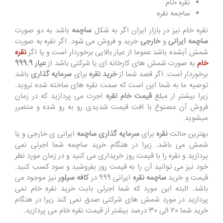
نقره خام
ساجمه نقره
نقره خام نیز در بازار ایران اگر به شکل
ساچمه
باشد به دو صورت
ساچمه ایرانی
و
خارجی
خرید و فروش می شود. اگر نقره به صورت
شمش آبشده باشد عموما از عیار بالایی برخوردار است و یا اگر
نقره
خام
به صورت شمش های کارخانه ای یا شرکتی باشد از
عیار 999.9
برخوردار است. اگر قصد شما از
خرید نقره
برای
سرمایه گذاری
باشد
توصیه ما به شما این است که سمت نقره های ساخته شده نروید.
زیرا بیشتر از مبلغ
قیمت خام نقره
اجرت می پردازید که در زمان
فروش آن مصنوع با افت قیمت شدیدی رو به رو شده و متضرر
میشوید.
بهترین حالت
نقره
برای
سرمایه گذاری ساچمه
ایرانی ی خارجی و یا
شمش می باشد. زیرا در هنگام خرید ساچمه شما اجرتی نمی
پردازید و نقره را با قیمت روز خریداری می کنید و در زمان مورد نظر
خود نیز می توانید آن را به قیمت روز بفروشید و سود کسب کنید.
قیمت و خرید
ساچمه نقره
ایرانی 999 در
کافه سیلور
نیز موجود می
باشد. البته این مورد که شما اجرتی بابت خرید نقره خام نمی
پردازید در مورد شمش های شرکتی صدق نمی کند زیرا در هنگام
خرید شما 20 الی 30 درصد بیشتر از قیمت نقره خام می پردازید.