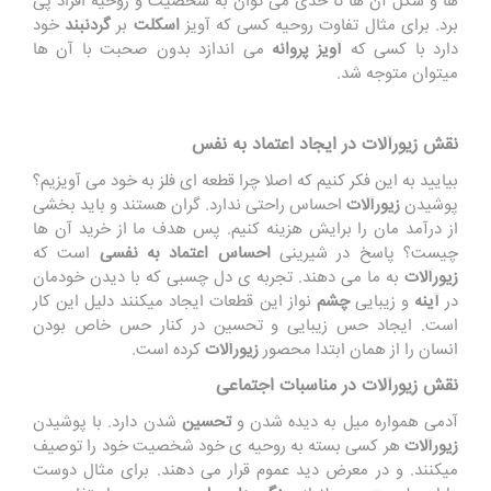
ها و شکل آن ها تا حدی می توان به شخصیت و روحیه افراد پی
برد. برای مثال تفاوت روحیه کسی که آویز
اسکلت
بر
گردنبند
خود
دارد با کسی که
آویز پروانه
می اندازد بدون صحبت با آن ها
میتوان متوجه شد.
نقش زیورآلات در ایجاد اعتماد به نفس
بیایید به این فکر کنیم که اصلا چرا قطعه ای فلز به خود می آویزیم؟
پوشیدن
زیورآلات
احساس راحتی ندارد. گران هستند و باید بخشی
از درآمد مان را برایش هزینه کنیم. پس هدف ما از خرید آن ها
چیست؟ پاسخ در شیرینی
احساس اعتماد به نفسی
است که
زیورآلات
به ما می دهند. تجربه ی دل چسبی که با دیدن خودمان
در
آینه
و زیبایی
چشم
نواز این قطعات ایجاد میکنند دلیل این کار
است. ایجاد حس زیبایی و تحسین در کنار حس خاص بودن
انسان را از همان ابتدا محصور
زیورآلات
کرده است.
نقش زیورآلات در مناسبات اجتماعی
آدمی همواره میل به دیده شدن و
تحسین
شدن دارد. با پوشیدن
زیورآلات
هر کسی بسته به روحیه ی خود شخصیت خود را توصیف
میکنند. و در معرض دید عموم قرار می دهند. برای مثال دوست