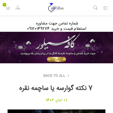
<
0
شماره تماس جهت مشاوره
استعلام قیمت و خرید 09120149274
BACK TO ALL
7 نکته گوارسه یا ساچمه نقره
01 آبان 1402