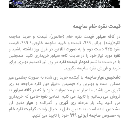
قیمت
نقره خام ساچمه
در
کافه سیلور
قیمت نقره خام (خالص)، قیمت و خرید ساچمه
نقره(پنبه) ایرانی 999، قیمت و خرید ساچمه خارجی999.9، قیمت
نقره 925 دست دوم را به
صورت انلاین
در طول روز داشته باشید و
نقره
مورد نیاز خود را در سایت کافه سیلور خریداری کنید. همچنین
با در دست داشتم
نمودار قیمت نقره
در روز نیز تصمیم بهتری برای
خرید و فروش نقره ساچمه بگیرید.
تشخیص عیار ساچمه
یا آبشده خریداری شده به صورت چشمی غیر
ممکن است و بهترین راه فهمیدن دقیق عیار نقره مراجعه به ری
گیری می باشد. ما عیار تمام محصولات خود را که در
کافه سیلور
به
فروش می رسانیم را تایید می کنیم. تمامی
نقره خامی
که خریداری
می کنید یک بار مرحله
ری گیری
را گذرانده و
عیار
دقیق آن
مشخص شده است به همین دلیل با خیال راحت
کیفیت نقره خام
به خصوص
ساچمه ایرانی 999
خود را تایید می کنیم.