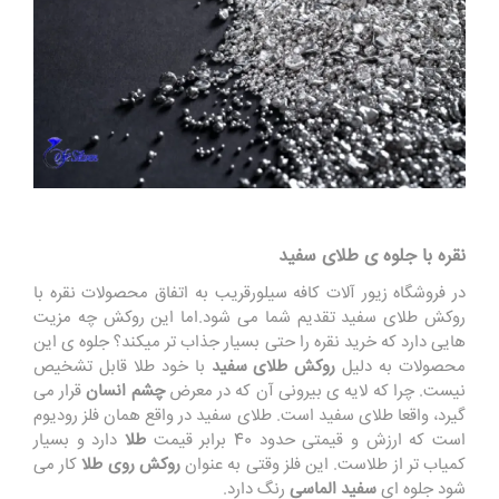
نقره با جلوه ی طلای سفید
در فروشگاه زیور آلات کافه سیلورقریب به اتفاق محصولات نقره با
روکش طلای سفید تقدیم شما می شود.اما این روکش چه مزیت
هایی دارد که خرید نقره را حتی بسیار جذاب تر میکند؟ جلوه ی این
محصولات به دلیل
روکش طلای سفید
با خود طلا قابل تشخیص
نیست. چرا که لایه ی بیرونی آن که در معرض
چشم انسان
قرار می
گیرد، واقعا طلای سفید است. طلای سفید در واقع همان فلز رودیوم
است که ارزش و قیمتی حدود 40 برابر قیمت
طلا
دارد و بسیار
کمیاب تر از طلاست. این فلز وقتی به عنوان
روکش روی طلا
کار می
شود جلوه ای
سفید الماسی
رنگ دارد.