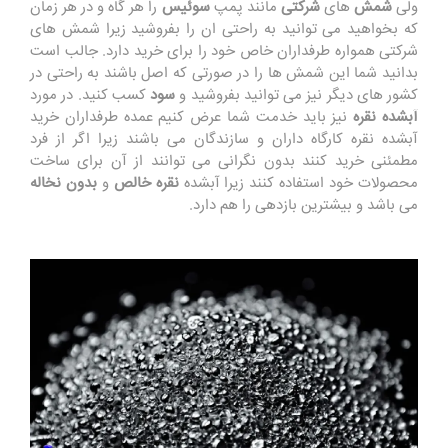
ولی
شمش
های
شرکتی
مانند پمپ
سوئیس
را هر گاه و در هر زمان
که بخواهید می توانید به راحتی ان را بفروشید زیرا شمش های
شرکتی همواره طرفداران خاص خود را برای خرید دارد. جالب است
بدانید شما این شمش ها را در صورتی که اصل باشند به راحتی در
کشور های دیگر نیز می توانید بفروشید و
سود
کسب کنید. در مورد
آبشده نقره
نیز باید خدمت شما عرض کنیم عمده طرفداران خرید
آبشده نقره کارگاه داران و سازندگان می باشند زیرا اگر از فرد
مطمئنی خرید کنند بدون نگرانی می توانند از آن برای ساخت
محصولات خود استفاده کنند زیرا آبشده
نقره خالص
و
بدون نخاله
می باشد و بیشترین بازدهی را هم دارد.