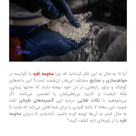
آیا تا به حال به این فکر کرده‌اید که چرا
ساچمه نقره
یا گوارسه در
جواهرسازی
و
صنایع
مختلف این‌قدر ارزشمند است؟ این دانه‌های
کوچک و براق، رازهایی در دل خود نهفته دارند که نه‌تنها زیبایی،
بلکه کیفیت و کاربرد بی‌نظیرشان را تضمین می‌کنند. اگر
می‌خواهید با
نکات طلایی
درباره این
گنجینه‌های نقره‌ای
آشنا
شوید، این مقاله 7 نکته کلیدی را برای شما فاش می‌کند که شاید تا
به حال کمتر به آن‌ها توجه کرده باشید. آماده‌اید تا دنیای
ساچمه
نقره
را از زاویه‌ای تازه کشف کنید؟