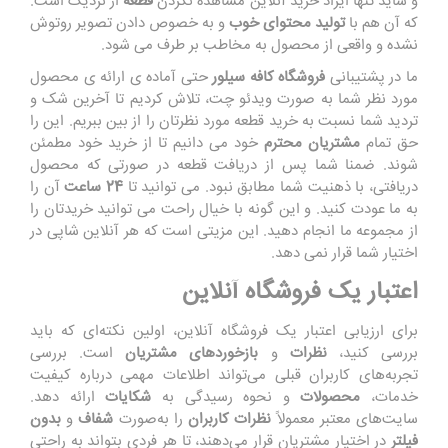
و شاید تنها ایراد خرید آنلاین مشاهده نکردن
قطعه
از نزدیک است.
که آن هم با
تولید محتوای خوب
و به خصوص دادن تصویر روتوش
نشده و واقعی از محصول به مخاطب بر طرف می شود.
ما در پشتیبانی
فروشگاه کافه سیلور
حتی آماده ی ارائه ی محصول
مورد نظر شما به صورت ویدئو چت، تلاش کردیم تا آخرین شک و
تردید شما نسبت به خرید قطعه مورد نظرتان را از بین ببریم. این را
حق تمام
مشتریان محترم
خود می دانیم تا از خرید خود مطمئن
شوند. ضمنا شما پس از دریافت قطعه در صورتی که محصول
دریافتی، با ذهنیت شما مطابق نبود. می توانید تا
24 ساعت
آن را
به ما عودت کنید. و این گونه با خیال راحت می توانید خریدتان را
از مجموعه ما انجام دهید. این مزیتی است که هر آنلاین شاپی در
اختیار شما قرار نمی دهد.
اعتبار یک فروشگاه آنلاین
برای ارزیابی اعتبار یک فروشگاه آنلاین، اولین نکته‌ای که باید
بررسی کنید،
نظرات
و
بازخوردهای مشتریان
است. بررسی
تجربه‌های کاربران قبلی می‌تواند اطلاعات مهمی درباره کیفیت
خدمات،
محصولات
و نحوه رسیدگی به
شکایات
ارائه دهد.
سایت‌های معتبر معمولاً
نظرات کاربران
را به‌صورت
شفاف
و
بدون
فیلتر
در اختیار مشتریان قرار می‌دهند، تا هر فردی بتواند به راحتی