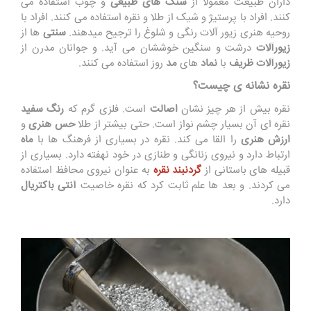
داران طبیعت معمولا از
سنگ های طبیعی
و چوب استفاده می
کنند. افراد با پرستیژ و شیک از طلا و نقره استفاده می کنند. افراد با
روحیه هنری زیور آلات رنگی و شلوغ را ترجیح میدهند.
سنتی
ها از
زیورآلات
درشت و سنگین خوششان می آید. و جوانان مدرن از
زیورآلات ظریف
با
نماد
های
مد
روز استفاده می کنند.
نقره نشانه ی چیست؟
نقره بیش از هر چیز نشان
اصالت
است. فلزی گرم که
رنگ سفید
نقره ای آن بسیار چشم نواز است. حتی بیشتر از طلا
حس هنری
و
ارزش هنری
را القا می کند. نقره در بسیاری از فرهنگ ها با
ماه
ارتباط دارد و نیروی زنانگی و طنازی در خود نهفته دارد. بسیاری از
قبیله های باستانی از
گردنبند نقره
به عنوان نیروی محافظ استفاده
می کردند. و بعد ها علم ثابت کرد که نقره خاصیت
آنتی باکتریال
دارد.