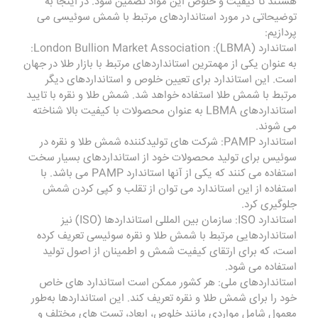
هستند تا کیفیت و خلوص این مواد تضمین شود. در اینجا به
توضیحاتی در مورد استانداردهای مرتبط با شمش سوئیسی می
‌پردازیم:
استاندارد (LBMA): London Bullion Market Association:
به عنوان یکی از مهمترین استانداردهای مرتبط با بازار طلا در جهان
است. این استاندارد برای تعیین خلوص و استانداردهای دیگر
مرتبط با شمش طلا استفاده خواهد شد. شمش طلا و نقره با تایید
استانداردهای LBMA به عنوان محصولات با کیفیت بالا شناخته
می ‌شوند.
استاندارد PAMP: شرکت های تولیدکننده شمش طلا و نقره در
سوئیس برای تولید محصولات خود از استانداردهای بسیار سخت
استفاده می‌ کنند که یکی از آنها استاندارد PAMP می باشد. با
استفاده از این استاندارد می توان از تقلب و کپی کردن شمش
جلوگیری کرد.
استاندارد ISO: سازمان بین ‌المللی استانداردها (ISO) نیز
استانداردهایی مرتبط با شمش طلا و نقره سوئیسی تعریف کرده
است، که برای ارتقای کیفیت شمش و اطمینان از اصول تولید
استفاده می شود.
استانداردهای ملی: هر کشور ممکن است استاندارد های خاص
خود را برای شمش طلا و نقره تعریف کند. این استانداردها به‌طور
معمول شامل مواردی مانند خلوص، ابعاد، تست‌ های مختلف و