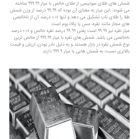
شمش ‌های طلای سوئیسی از طلای خالص با عیار ۹۹۹.۹۹ ساخته
می ‌شوند. این عیار به معنای آن بوده که ۹۹.۹۹ درصد از وزن شمش
طلا را طلای ناب تشکیل می ‌دهد و تنها ۰.۰۱ درصد آن از ناخالصی‌
های مجاز مانند نقره، مس یا پالادیوم است.
عیار نقره نیز ۹۹.۹۹ است یعنی ۹۹.۹۹ درصد نقره خالص و ۰.۰۱ درصد
ناخالصی می باشد. شمش ‌های نقره با عیار ۹۹۹.۹۹ از خالص ‌ترین
نوع شمش نقره در بازار هستند و به دلیل نادر بودن، ارزش و قیمت
بالاتری نسبت به شمش ‌هایی با عیار ۹۹۹.۹ دارند.