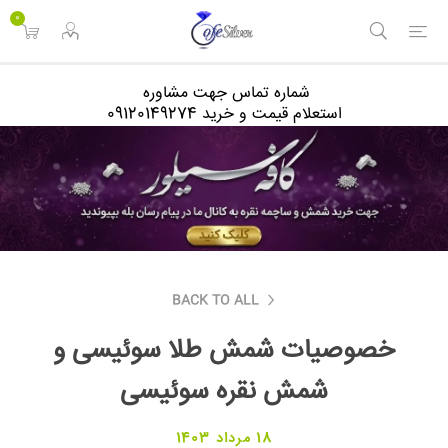
<
0
شماره تماس جهت مشاوره
استعلام قیمت و خرید 09120149274
BACK TO ALL
خصوصیات شمش طلا سوئیسی و
شمش نقره سوئیسی
18 مرداد 1403