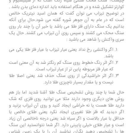
چیست؟ سنگ محک سنگی سیاه رنگ است که از سیلیسیوم و
کوارتز تشکیل شده و در هنگام استفاده باید اندازه دمای بدن باشد .
در توضیح تیزاب می توان گفت که همان اسید نیتریک خالص
است که در عام به آن جوهر شوره گفته می شود.حال برای آنکه
بدانیم یک سنگ دارای فلز طلا می باشد یا خیر آن را چند بار روی
سنگ محک می کشند و سپس روی آن تیزاب می کشند. حال یک
سری واکنش را شاهد می باشید :
اگر واکنشی رخ نداد یعنی عیار تیزاب با عیار فلز طلا یکی می
باشد.
اگر اثر رنگ خطوط روی سنگ کم رنگتر شد به آن معنی است
که عیار فلز مربوطه پاین تر از عیار تیزاب است.
اگر اثر خراشیدگی از روی سنگ حذف شد یعنی اصلا طلا
نیست و یا مقدار بسیار ناچیزی طلا دارد.
حال شما با چند روش تشخیص سنگ طلا آشنا شدید اما باز هم
روش های دیگری وجود دارند مثلا می توانید روی فلزی که شک
دارید طلا هست یا نه خراشی ایجاد کنید و روی آن تیزاب بزنید و
اگر دیدید که فلز طلا تغییری ایجاد نکرد یعنی طلای خالص یا
حداقل با عیار بالاست و اگر سیاه شد یعنی درجه ناخالصی آن زیاد
است و عیار طلای خیلی پایینی دارد. اگر شما نتوانستید این سنگ
ها را تشخیص دهید نگران نباشید آن را با یک زمین شناس