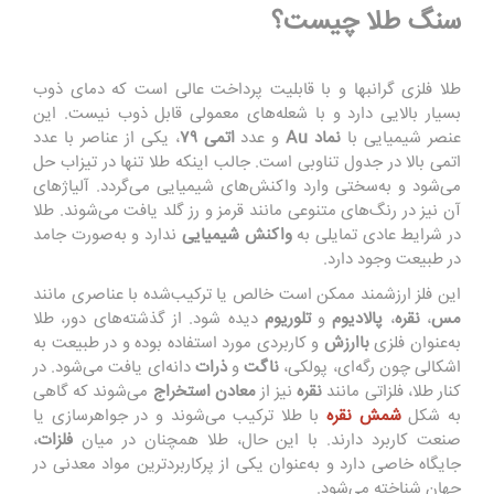
سنگ طلا چیست؟
طلا فلزی گرانبها و با قابلیت پرداخت عالی است که دمای ذوب
بسیار بالایی دارد و با شعله‌های معمولی قابل ذوب نیست. این
عنصر شیمیایی با
نماد Au
و عدد
اتمی ۷۹
، یکی از عناصر با عدد
اتمی بالا در جدول تناوبی است. جالب اینکه طلا تنها در تیزاب حل
می‌شود و به‌سختی وارد واکنش‌های شیمیایی می‌گردد. آلیاژهای
آن نیز در رنگ‌های متنوعی مانند قرمز و رز گلد یافت می‌شوند. طلا
در شرایط عادی تمایلی به
واکنش شیمیایی
ندارد و به‌صورت جامد
در طبیعت وجود دارد.
این فلز ارزشمند ممکن است خالص یا ترکیب‌شده با عناصری مانند
مس
،
نقره
،
پالادیوم
و
تلوریوم
دیده شود. از گذشته‌های دور، طلا
به‌عنوان فلزی
باارزش
و کاربردی مورد استفاده بوده و در طبیعت به
اشکالی چون رگه‌ای، پولکی،
ناگت
و
ذرات
دانه‌ای یافت می‌شود. در
کنار طلا، فلزاتی مانند
نقره
نیز از
معادن استخراج
می‌شوند که گاهی
به شکل
شمش نقره
با طلا ترکیب می‌شوند و در جواهرسازی یا
صنعت کاربرد دارند. با این حال، طلا همچنان در میان
فلزات
،
جایگاه خاصی دارد و به‌عنوان یکی از پرکاربردترین مواد معدنی در
جهان شناخته می‌شود.