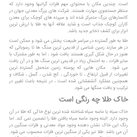
است
.
چندین مکان با محتوای مهم فلزات گرانبها وجود دارد که
منتظر جستجوی مهارت هستند
.
شرکت های بزرگ معدنی جهان در
کانسارهای بزرگ متمرکز شده اند و سپرده های کوچک برای معدن
کاران کوچک جذاب است و شاید علاقه آنها به طلا با ارزش ترین
ابزار برای کشف ذخایر جدید باشد
.
طلا به طور گسترده در سراسر طبیعت پخش می شود و ممکن است
در هر سازند زمین شناسی از قدیمی ترین سنگ ها تا رسوباتی که
هنوز در حال شکل گیری هستند یافت شود ، اما به طور مشترک با
سایر فلزات ، به احتمال زیاد در قدیمی ترین سنگ ها و در آن یافت
می شود
.
مکان هایی که پوسته زمین متحمل گسترده ترین
تغییرات از قبیل ارتفاع ، تا خوردگی ، کج شدن ، گسل ، شکاف و
همچنین عملکرد آتشفشانی شده است ، در نتیجه باعث تغییر در
ترکیب و بافت سنگها می شود
.
خاک طلا چه رنگی است
خاک سیاه یا ماسه سیاه شناخته شده ترین نوع خاکی که طلا در آن
وجود دارد. البته وجود ماسه سیاه یافتن طلا را تضمین نمی کند. اما
رنگ این خاک نشان دهنده وجود مواد معدنی و فلزات سنگین در
آن می باشد. طلا نیز یکی از سنگین ترین فلزات محسوب می شود.