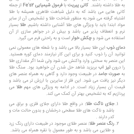
به طلا داشته باشند.
کانی پیریت
با
فرمول شیمیایی Fe's2
از جمله
کانی هایی می باشد که به دلیل شباهت ظاهری همیشه با طلا
اشتباه گرفته می شود.به منظور شناخت طلا و تشخیص آن از سایر
مواد ابتدا باید با ویژگی های طلا آشنایی داشته باشیم.
طلا
بسیار
نرم و انعطاف پذیر می باشد و بیش تر در جواهر سازی از آن
استفاده می شود و
چکش خوار
است و به راحتی فرم می گیرد.
دمای ذوب
این طلا بسیار بالا می باشد و با شعله های معمولی نمی
توانید آن را ذوب کنید و برای این کار نیازمند دمای کوره هستید.
این عنصر به سختی وارد واکنش می شود ولی شما اگر مقداری طلا
را درون
تیز آب
بریزید شاهد حل شدن آن خواهید بود. سنگ طلا
به
صورت جامد
در طبیعت وجود دارد و گاهی به همراه عنصر های
دیگر نیز یافت می شود. این فلز از سایرین با ارزش تر می باشد و
قیمت آن بسیار زیاد است
.
در ادامه به ویژگی های مهم
طلا
می
پردازیم که به تشخیص بهتر آن کمک می کند.
جلای ناگت طلا:
در واقع طلا دارای جلای فلزی و براق می
باشد و ناگت های طلا سطحی درخشان و بدون حالت مات و
کدر دارند .
رنگ عنصر طلا:
عنصر طلای موجود در طبیعت دارای رنگ زرد
و طلایی می باشد و به طور معمول با نقره همراه می باشد.