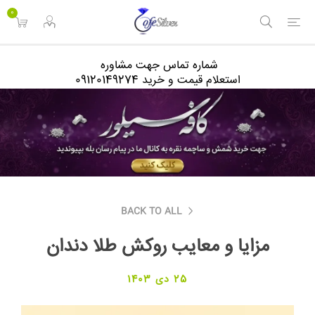
<
0
شماره تماس جهت مشاوره
استعلام قیمت و خرید 09120149274
BACK TO ALL
مزایا و معایب روکش طلا دندان
25 دی 1403