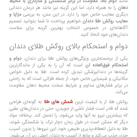
مانند
دوام بالا، مقاومت در برابر شکستگی و سازگاری با محیط
دهان
را به همراه دارد، اما این گزینه نیز مانند هر درمان دندانی
دیگری معایب خاص خود را دارد. در این متن، به بررسی
مزایا و
معایب روکش طلا دندان
خواهیم پرداخت تا شما بتوانید تصمیم
آگاهانه‌ای در خصوص انتخاب بهترین گزینه برای سلامت
دندان‌های خود اتخاذ کنید.
دوام و استحکام بالای روکش طلای دندان
یکی از برجسته‌ترین ویژگی‌های روکش طلا برای دندان،
دوام و
استحکام فوق‌العاده آن
است که آن را به یکی از ماندگارترین
گزینه‌ها در دندانپزشکی تبدیل کرده است. طلا به دلیل خواص
مکانیکی و شیمیایی خاص خود، از جمله فلزاتی است که به راحتی
در برابر فشارهای مداوم و شرایط سخت محیط دهان مقاومت
می‌کند.
روکش طلا از با کیفیت ترین
شمش های طلا
به گونه‌ای طراحی
شده که قادر است فشار ناشی از جویدن، حتی در دندان‌های عقبی
که بیشترین نیرو به آنها وارد می‌شود، را تحمل کند. برخلاف مواد
دیگر که ممکن است در طول زمان دچار ترک یا شکستگی شوند،
طلا به دلیل انعطاف‌پذیری طبیعی خود، این نیروها را بدون آسیب
جدی جذب می‌کند و مانع از آسیب به دندان اصلی زیر آن می‌شود.