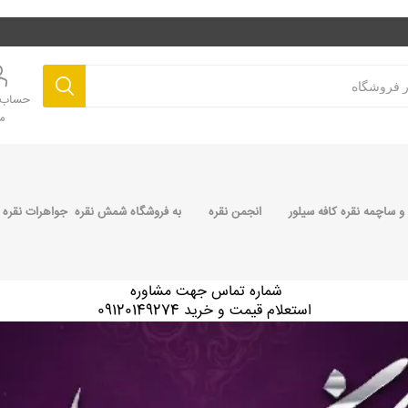
حساب ک
م
 ساچمه نقره کافه سیلور
انجمن نقره
به فروشگاه شمش نقره جواهرات نقره 
شماره تماس جهت مشاوره
استعلام قیمت و خرید 09120149274