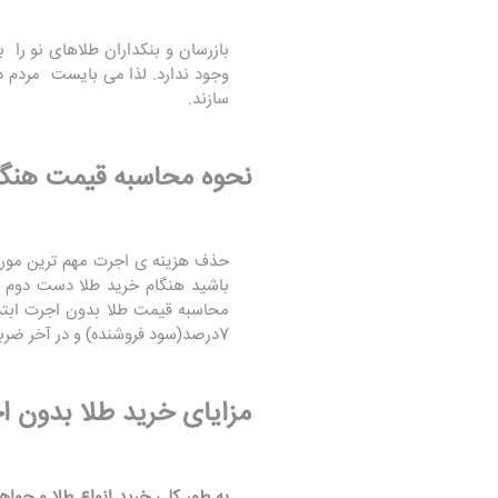
بازرسان و بنکداران طلاهای نو را
وجود ندارد. لذا می بایست مردم د
سازند.
نحوه محاسبه قیمت هنگ
حذف هزینه ی اجرت مهم ترین مورد
باشید هنگام خرید طلا دست دوم 
محاسبه قیمت طلا بدون اجرت ابتدا قیم
7درصد(سود فروشنده) و در آخر ضربدر 9 درصد(مالیات) شده و قیمت نهایی طلا به دست می آید
مزایای خرید طلا بدون
به طور کلی خرید انواع طلا و جواه