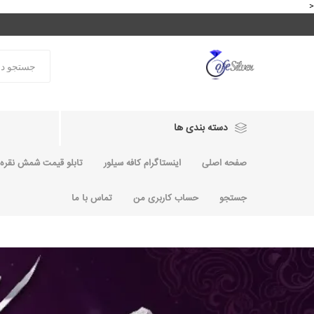
<
دسته بندی ها
صفحه اصلی
اینستاگرام کافه سیلور
تابلو قیمت شمش نقره و
جستجو
حساب کاربری من
تماس با ما