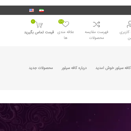
0
(0)
اربری
فهرست مقایسه
علاقه مندی
قیمت تماس بگیرید
ن
محصولات
ها
کافه سیلور خوش آمدید
درباره کافه سیلور
محصولات جدید