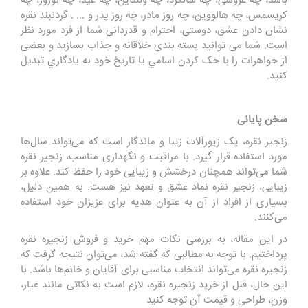
باشد، چه عروسی، چه سالگرد، چه ولنتاین، چه عید، چه نوروز، چه
کریسمس، چه هالووین، چه روز مادر، چه روز پدر و ... . گردنبند نقره
نشان دادن عشق، دوستی، احترام و قدردانی شما از فرد مورد نظر
است. شما می توانید بسته بندی خلاقانه و جذاب بسازید و بعضی
از جواهرات را با حک کردن اسامي يا تاريخ خود به يادگاري تبديل
كنيد.
سخن پایانی
زنجیر نقره، یک زیورآلات زیبا و ماندگار است که می‌تواند سال‌ها
مورد استفاده قرار گیرد. با مراقبت و نگهداری مناسب، زنجیر نقره
شما می‌تواند همچنان درخشش و زیبایی خود را حفظ کند. علاوه بر
زیبایی، زنجیر نقره نماد عشق و تعهد نیز هست. به همین دلیل،
بسیاری از افراد از آن به عنوان هدیه برای عزیزان خود استفاده
می‌کنند.
در این مقاله، به بررسی نکات مهم خرید و فروش زنجیره نقره
پرداختیم. با توجه به مطالبی که گفته شد، می‌توان نتیجه گرفت که
زنجیره نقره می‌تواند انتخاب مناسبی برای آقایان و خانم‌ها باشد. با
این حال، قبل از خرید زنجیره نقره، لازم است به نکاتی مانند عیار،
وزن، طراحی و قیمت آن توجه کنید