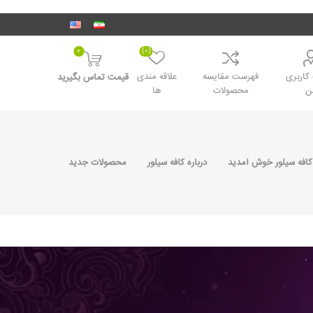
0
(0)
اربری
فهرست مقایسه
علاقه مندی
قیمت تماس بگیرید
ن
محصولات
ها
کافه سیلور خوش آمدید
درباره کافه سیلور
محصولات جدید