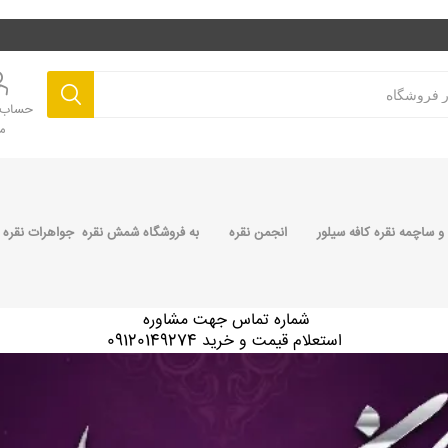
حساب ک
م
 ساچمه نقره کافه سیلور
انجمن نقره
به فروشگاه شمش نقره جواهرات نقره 
شماره تماس جهت مشاوره
استعلام قیمت و خرید 09120149274