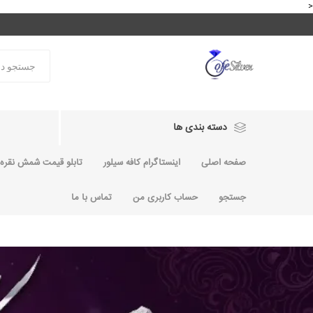
<
دسته بندی ها
صفحه اصلی
اینستاگرام کافه سیلور
تابلو قیمت شمش نقره و
جستجو
حساب کاربری من
تماس با ما