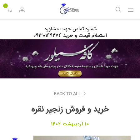
<
0
شماره تماس جهت مشاوره
استعلام قیمت و خرید 09120149274
BACK TO ALL
خرید و فروش زنجیر نقره
10 اردیبهشت 1402