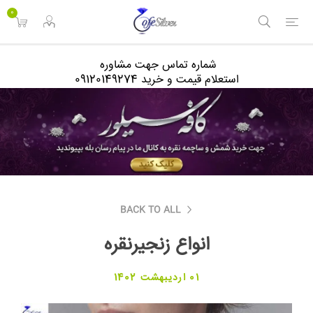
<
0
شماره تماس جهت مشاوره
استعلام قیمت و خرید 09120149274
BACK TO ALL
انواع زنجیرنقره
01 اردیبهشت 1402