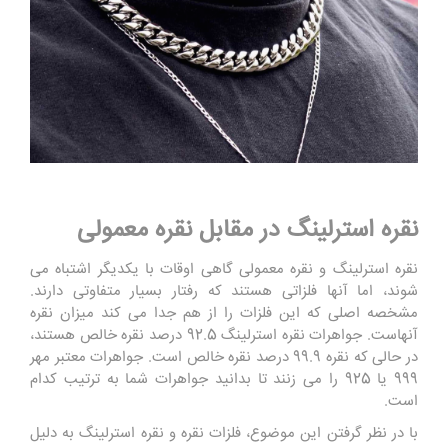
نقره استرلینگ در مقابل نقره معمولی
نقره استرلینگ و نقره معمولی گاهی اوقات با یکدیگر اشتباه می
شوند، اما آنها فلزاتی هستند که رفتار بسیار متفاوتی دارند.
مشخصه اصلی که این فلزات را از هم جدا می کند میزان نقره
آنهاست. جواهرات نقره استرلینگ 92.5 درصد نقره خالص هستند،
در حالی که نقره 99.9 درصد نقره خالص است. جواهرات معتبر مهر
999 یا 925 را می زنند تا بدانید جواهرات شما به ترتیب کدام
است.
با در نظر گرفتن این موضوع، فلزات نقره و نقره استرلینگ به دلیل