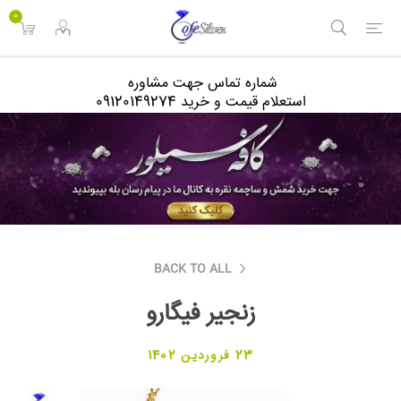
<
0
شماره تماس جهت مشاوره
استعلام قیمت و خرید 09120149274
BACK TO ALL
زنجیر فیگارو
23 فروردین 1402