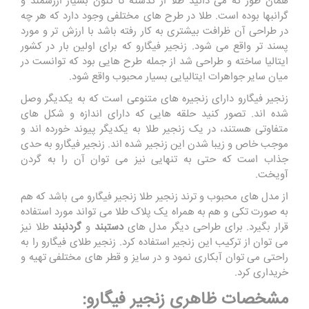
همان طور که می دانید طلا از گذشته تا کنون بسیار ارزشمند و
گرانبها بوده است. طلا در طرح های مختلفی وجود دارد که هر چه
در طراحی آن ظرافت بیشتری به کار رفته باشد با ارزش تر و مورد
پسند تر واقع می شود. زنجیر فیگارو که برای اولین بار در کشور
ایتالیا ساخته و طراحی شد از جمله طرح هایی بود که توانست در
میان سایر جواهرات ایتالیایی بسیار محبوب واقع شود.
زنجیر فیگارو دارای زنجیره های متنوعی است که به یکدیگر وصل
شده اند. تصور کنید حلقه هایی که دارای اندازه و شکل های
متفاوتی هستند، در یک زنجیر طلا به یکدیگر پیوند خورده اند و
موجب خاص و زیبا شدن این زنجیر شده اند. زنجیر فیگارو به حدی
جذاب است که حتی به تنهایی نیز می توان آن را به گردن
آویخت.
از مدل های محبوب و ترند زنجیر طلا زنجیر فیگارو می باشد که هم
به صورت تکی و هم به همراه یک پلاک طلا می تواند مورد استفاده
قرار بگیرد. برای طراحی دیگر مدل های
دستبند
و
گردنبند
طلا نیز
می توان از ترکیب این زنجیر استفاده کرد. زنجیر طلای فیگارو را به
راحتی می توان آبکاری نمود و در سایز و قطر های مختلفی تهیه و
خریداری کرد.
مشخصات ظاهری زنجیر فیگارو: