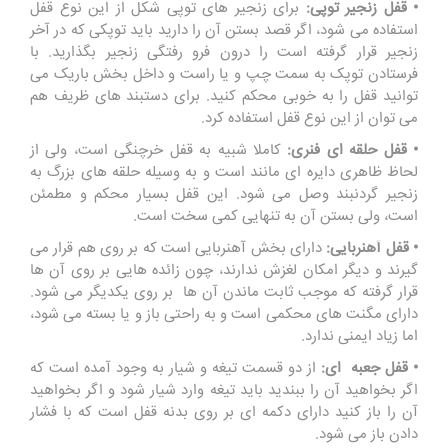
• قفل زنجیر توپی:
برای زنجیر های توپی شکل از این نوع قفل
استفاده می شود، اگر قصد بستن آن را دارید باید توپکی که در آخر
زنجیر قرار گرفته است را درون فرو رفتگی زنجیر بگذارید. با
فرستادن توپک به سمت چپ و یا راست و داخل بخش باریک می
توانید قفل را به خوبی محکم کنید. برای دستبند های ظریف هم
می توان از این نوع قفل استفاده کرد.
• قفل حلقه ای فنری:
کاملا شبیه به قفل خرچنگی است، ولی از
لحاظ ظاهری دایره ای مانند است و به وسیله حلقه های بزرگ به
زنجیر گردنبند وصل می شود. این قفل بسیار محکم و مطمئن
است، ولی بستن آن به تنهایی کمی سخت است.
• قفل آهنربایی:
دارای بخش آهنربایی است که بر روی هم قرار می
گیرند و دیگر امکان لغزش ندارند، چون زائده هایی بر روی آن ها
قرار گرفته که موجب ثابت ماندن آن ها بر روی یکدیگر می شود.
دارای مگنت های محکمی است و به راحتی باز و یا بسته می شود،
اما زیاد ایمنی ندارد.
• قفل جعبه ای:
از دو قسمت تیغه و شیار به وجود آمده است که
اگر بخواهید آن را ببندید باید تیغه وارد شیار شود و اگر بخواهید
آن را باز کنید دارای دکمه ای بر روی بدنه قفل است که با فشار
دادن باز می شود.