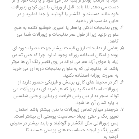
افراد به مراتب زودتر از بقیه کدر می شود و یا رنگ خود را از
دست می دهد. لذا باید قبل از ورزش یا عرق کردن زیورآلات
خود مانند دستبند و انگشتر یا گردنبند را جدا نمایید و در
جایی مناسب قرار دهید.
روی بدلیجات ادکلن یا عطر یا اسپری خوشبو کننده به هیچ
عنوان نزنید زیرا از طول عمر بدلیجات و زیورآلات شما می
کاهد.
بعضی از بدلیجات ارزان قیمت بیشتر جهت مصرف دوره ای
بوده و امکان استفاده روزانه وجود ندارد چرا که حتی تماس
زیاد با هوای آزاد هم می تواند بر روی تغییر رنگ آن ها موثر
باشد. لذا بدلیجاتی که به عنوان بدلیجات دوره ای می خرید
به صورت روزانه استفاده نکنید.
اگر در محیط های کاری پرتنش و فیزیکی حضور دارید از
زیورآلات استفاده نکنید زیرا که هر ضربه ای به زیورآلات می
تواند منجر به از بین رفتن ظرافت و زیبایی و حتی شکستن
یا پاره شدن آن ها شود.
هرچقدر میزان تماس زیورآلات با بدن بیشتر باشد احتمال
تغییر رنگ و حتی ایجاد حساسیت پوستی آن بیشتر است.
پس زیورآلاتی مثل انگشتر و
گردنبند
و پابند بیشتر در معرض
تغییر رنگ و ایجاد حساسیت های پوستی هستند تا
گوشواره.