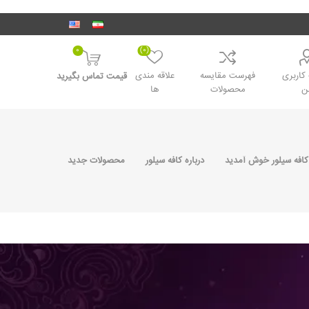
0
(0)
اربری
فهرست مقایسه
علاقه مندی
قیمت تماس بگیرید
ن
محصولات
ها
کافه سیلور خوش آمدید
درباره کافه سیلور
محصولات جدید