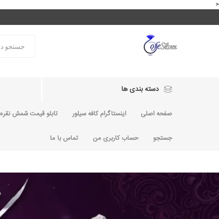
<
دسته بندی ها
صفحه اصلی
اینستاگرام کافه سیلور
تابلو قیمت شمش نقره و
جستجو
حساب کاربری من
تماس با ما