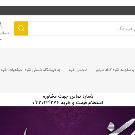
حساب ک
م
 ساچمه نقره کافه سیلور
انجمن نقره
به فروشگاه شمش نقره جواهرات نقره 
شماره تماس جهت مشاوره
استعلام قیمت و خرید 09120149274