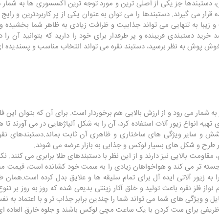
، دستبندها جز یکی از اصلی ترین و مورد توجه ترین اکسسوری ها به شمار م
ار می گیرند. دستبندها را می توان به عنوان یکی از پر کاربردترین و رایج تر
و زیبا به تنهایی می تواند جذابیت و ظرافت زیادی به ظاهر شما بخشیده 
صد خرید دستبندی فریبنده و پر طرفدار برای خود را دارید که بتوانید آن 
وش پوش به نظر برسید، دستبند نقره می تواند انتخاب مناسب و پسندیده ای
 به شمار می رود و از ارزش بالایی هم برخوردار است. برای آن که بتوان این ف
 تهیه انواع زیور آلات استفاده کرد، آن را به شکل آلیاژهایی در می آورند تا
ش و سایر ویژگی های ساختاری و ظاهری آن ثابت بماند.دستبندهای نقره د
 طرح و شکل های بسیار لوکس و جذابی به بازار عرضه می شوند.
مقاومت بالایی نیز دارند و از این نظر با دستبندهای طلا برابری می کنند. ن
رجسته تر می کند و هواخواهان زیادی را به سمت خود کشانده است، قیمت منا
ا به زیور آلاتی ایده آل برای تمام سلیقه ها و علایق بدل کرده است.همان ط
از فلز نقره باعث تولید و خلق آثار زینتی بدیعی شده که روز به روز بر تنو
یل و ویژگی های شما می تواند شما را چندین برابر جذاب تر و با اعتماد به
و ظریفی برای ست کردن با یک ساعت مچی لوکس باشند و جلوه خارق العاده ای