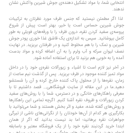
انتخابی شما، با مواد تشکیل دهنده‌ی جوش شیرین واکنش نشان
ندهند.
لذا اگر مطمئن نیستید که جنس ظرف مورد نظرتان به ترکیبات
جوش شیرین حساس است یا خیر، بهتر است پیش از شروع
پروسه‌ی سفید کردن نقره، درون ظرف را با ورقه‌های فویلی به طور
کامل بپوشانید. سپس به اندازه‌ی یک قاشق غذا خوری پودر جوش
شیرین و نمک را با هم مخلوط کنید و در ظرفتان بریزید. در نهایت
نصف لیوان سرکه و آب ولرم را به آن اضافه کرده و مواد بدست
آمده را به خوبی هم بزنید تا برای استفاده آماده شود.
در آخر نیز لازم است تا اشیاء و زیورآلات نقره‌ی خود را در داخل
مواد تمیز کننده موجود در ظرف بریزید. پس از گذشت نیم ساعت از
زمان، نقره‌ها را از محلول پاک کننده خارج کرده و آن را شستشو
دهید.ما در این مقاله از سایت فروشگاهی… قصد داشتیم تا با
معرفی راهکارهای خانگی و در دسترس، شما را با روش‌های سفید
کردن زیورآلات و ظروف نقره آشنا کنیم. اگرچه تمامی این راهکارها
و روش‌های گفته شده، مفید و اثر بخش هستند و شما می‌توانید با
بکارگیری هر کدام از آن‌ها خودتان را از نگرانی‌های ناشی از تیرگی
جواهرات نقره برهانید؛ اما بد نیست بدانید که اگر از همان
ابتدا خرید گردنبند نقره خود را از یک فروشگاه معتبر و باسابقه
انجام دهید، دیگر به روش‌های جلوگیری و از بین بردن سیاهی و