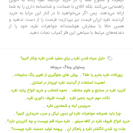
کیفیت و متنوع شما را در خرید گردنبند نقره زنانه به خوبی
راهنمایی می‌کنند بلکه کالای با ضمانت و شناسنامه داری را به شما
ارائه می‌دهند. پس اگر می‌خواهید تا در کنار این مزایا به خرید
گردنبند نقره ارزان قیمت نیز بپردازید؛ فرصت را از دست ندهید و
همین حالا با سفارش هوشمندانه جواهرات نقره، خود را از
دغدغه‌های مرتبط با سیاهی این فلز کمیاب نجات دهید.
دلیل سیاه شدن نقره
,
برای سفید شدن نقره چکار کنیم؟
پستهای وبلاگ مربوطه:
زیورآلات نقره بخرم یا طلا؟
,
روش های جلوگیری از تغییر رنگ بدلیجات
,
اهمیت استفاده از گردنبند نقره آویزدار در استایل
,
کاربرد نقره در صنایع و علوم مختلف
,
نحوه انتخاب و خرید انواع پابند نقره
,
نکات مهم خرید زنجیر نقره
,
قیمت ظروف دکوری نقره
,
سرویس آینه و شمعدون نقره
,
چرا باید همیشه جواهرات نقره ای بدون نیکل و سرب خریداری کنیم؟
,
خرید انواع ظروف نقره در کافه سیلور
,
نقره سیاه قلم چیست و چه کاربردی دارد؟‌
,
علت زرد شدن انگشتر نقره و راهکار آن
,
پروسه تولید دستبند نقره چیست؟
,