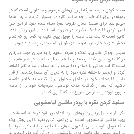
سفید کردن نقره با سرکه از روش‌های مرسوم و متداولی است که در
زمینه‌ی برق انداختن جواهرات نقره‌ای بسیار کاربرد دارد. شما
می‌توانید برای سفید کردن ظروف نقره سیاه شده خود از این طرز
تمیز کردن نقره کمک بگیرید.در صورت استفاده از این روش فقط
کافی است تا یک عدد کاسه را فویل پیچ کنید؛ به گونه‌ای که تمام
بخش‌های داخلی آن به وسیله‌ی فویل آلمینیومی پوشانده شود.
سپس جوش شیرین، نمک و سرکه سفید را به میزان مورد نیازتان
در کاسه‌ی عایق شده ریخته و با هم مخلوط کنید. در آخر هم نیاز
است تا آب جوش با دمای 100 درجه را به محلول مورد نظر اضافه
کرده و زنجیر یا
حلقه‌ نقره
خود را به درون آن بیندازید.بعد از قرار
دادن نقره‌جات خود در داخل محلول براق کننده به خاطر داشته
باشید که بعد از گذشت مدت کوتاهی، نقره‌جات خود را از کاسه
بیرون آورده و به آرامی شروع به لکه گیری کنید.
سفید کردن نقره با پودر ماشین لباسشویی
یکی از متداول‌ترین روش‌های برق انداختن نقره در خانه استفاده ار
پورد ماشین لباسشویی است. برای تمیز کردن نقره با این روش یک
تیکه فویل آلومینیومی را درون ظرفی بیاندازید و با آب گرم ظرف را
پر کنید سپس یک قاشق پودر لباسشویی را در آن آب حل کنید و به