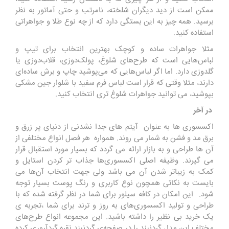
ممکن است از دید دیگران شلخته، نامرتب و حتی آماتور به نظر
برسید. همه چیز به این بستگی دارد که از چه نوع طلا و جواهراتی
استفاده کنید.
مثلا جواهرات ساده و کوچک بهترین انتخاب برای تیپ و
لباس‌هایی است که طرح‌های شلوغ، پولک‌دوزی، قلاب‌دوزی یا
گلدوزی دارد. اما اگر لباس‌هایی که می‌پوشید چاپ و برش ساده‌ای
دارند، مثلا وقتی که قرار است لباس فرم سفید با شلوار جین مشکی
بپوشید، می ‌توانید جواهرات شلوغ ‌تری انتخاب کنید.
در آخر
اکسسوری‌ ها به عنوان آیتم‌ های جدا نشدنی از دنیای پر زرق و
برق مد و فشن به شمار می روند. همواره هر فصل انواع مختلفی از
آن‌ ها طراحی و به بازار ارائه می گردد که بسیار مورد استقبال قرار
می ‌گیرند. وظیفه اصلی اکسسوری‌ها جذاب ‌تر کردن استایل و
کمک به زیباتر شدن آن می باشد ولی جهت انتخاب آن‌ها می
بایست به نکاتی همچون نوع کاربری و رنگ پوست بسیار توجه
شود. این امکان در کافه سیلور برای شما در نظر گرفته شده که با
طراحی و تولید اکسسوری‌های به روز و ترند برای شما ،تجربه ی
یک خرید بی‌ نظیر را داشته باشید. این مجموعه انواع طرح‌های
مختلف این مدل گردنبند را در صفحه‌ی گردنبند نقره گردآروری کرده