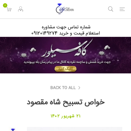
<
0
شماره تماس جهت مشاوره
استعلام قیمت و خرید 09120149274
BACK TO ALL
خواص تسبیح شاه مقصود
21 شهریور 1402