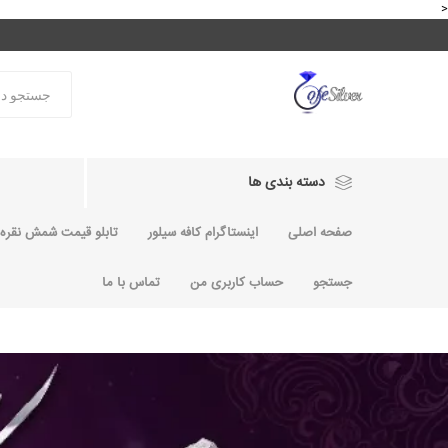
<
دسته بندی ها
صفحه اصلی
اینستاگرام کافه سیلور
تابلو قیمت شمش نقره و
جستجو
حساب کاربری من
تماس با ما