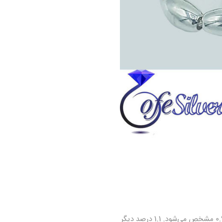
نقره عالی، نوعی از نقره است که در کنار نقره‌ی خالص قرار می‌گیرد. 99.9% نقره است و با علامت شناخته شده 0.999 مشخص می‌شود. 1.1 درصد دیگر