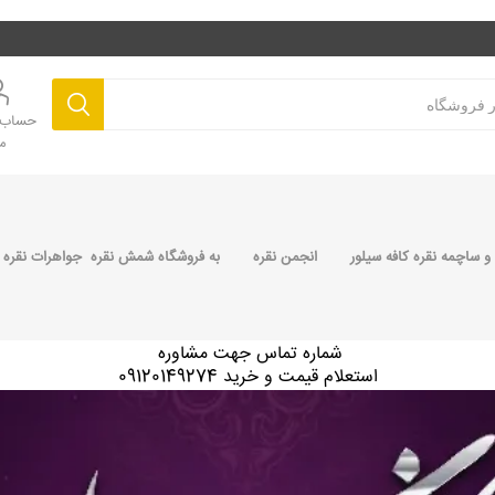
حساب ک
م
 ساچمه نقره کافه سیلور
انجمن نقره
به فروشگاه شمش نقره جواهرات نقره 
شماره تماس جهت مشاوره
استعلام قیمت و خرید 09120149274