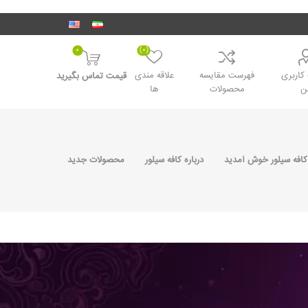
0
(0)
اربری
فهرست مقایسه
علاقه مندی
قیمت تماس بگیرید
ن
محصولات
ها
کافه سیلور خوش آمدید
درباره کافه سیلور
محصولات جدید